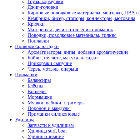
Груза, кормушки
Джиг-головки
Карповые поводковые материалы, монтажи, ПВА се
Кембрики, бисер, стопоры, коннекторы, мотовила
Крючки
Материалы для изготовления приманок
Поводки, поводковые материалы, гильзы
Поплавки
Прикормка, насадки
Ароматизаторы, дипы, добавки ароматические
Бойлы, пеллетс, макуха, насадки
Прикормки сыпучие
Червь, мотыль, опарыш
Приманки
Балансиры
Блёсны
Воблеры
Мормышки
Мушки, вабики, стримеры
Поролон и мандулы
Приманки силиконовые
Удилища
Запчасти к удилищам
Удилища surf, boat
Удилища зимние