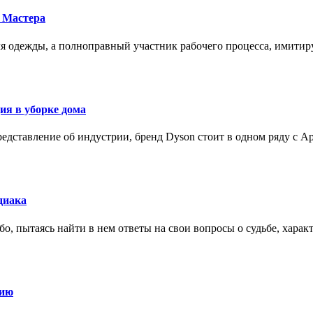
 Мастера
для одежды, а полноправный участник рабочего процесса, имит
ия в уборке дома
редставление об индустрии, бренд Dyson стоит в одном ряду с Ap
диака
о, пытаясь найти в нем ответы на свои вопросы о судьбе, харак
нию