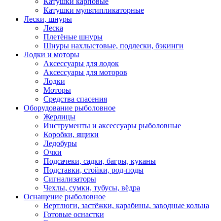
Катушки карповые
Катушки мультипликаторные
Лески, шнуры
Леска
Плетёные шнуры
Шнуры нахлыстовые, подлески, бэкинги
Лодки и моторы
Аксессуары для лодок
Аксессуары для моторов
Лодки
Моторы
Средства спасения
Оборудование рыболовное
Жерлицы
Инструменты и аксессуары рыболовные
Коробки, ящики
Ледобуры
Очки
Подсачеки, садки, багры, куканы
Подставки, стойки, род-поды
Сигнализаторы
Чехлы, сумки, тубусы, вёдра
Оснащение рыболовное
Вертлюги, застёжки, карабины, заводные кольца
Готовые оснастки