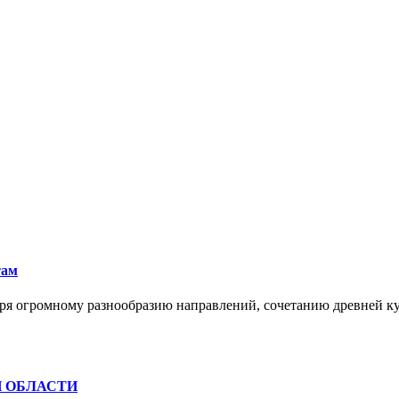
там
ря огромному разнообразию направлений, сочетанию древней к
Й ОБЛАСТИ