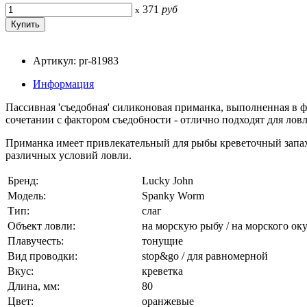
371
руб
x
Артикул: pr-81983
Информация
Пассивная 'съедобная' силиконовая приманка, выполненная в ф
сочетании с фактором съедобности - отлично подходят для лов
Приманка имеет привлекательный для рыбы креветочный запах и
различных условий ловли.
Бренд:
Lucky John
Модель:
Spanky Worm
Тип:
слаг
Объект ловли:
на морскую рыбу / на морского окун
Плавучесть:
тонущие
Вид проводки:
stop&go / для равномерной
Вкус:
креветка
Длина, мм:
80
Цвет:
оранжевые