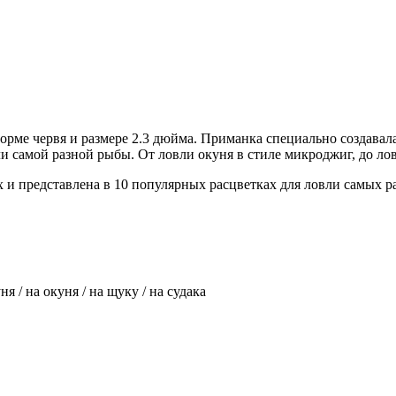
орме червя и размере 2.3 дюйма. Приманка специально создавала
ли самой разной рыбы. От ловли окуня в стиле микроджиг, до л
 представлена в 10 популярных расцветках для ловли самых раз
я / на окуня / на щуку / на судака