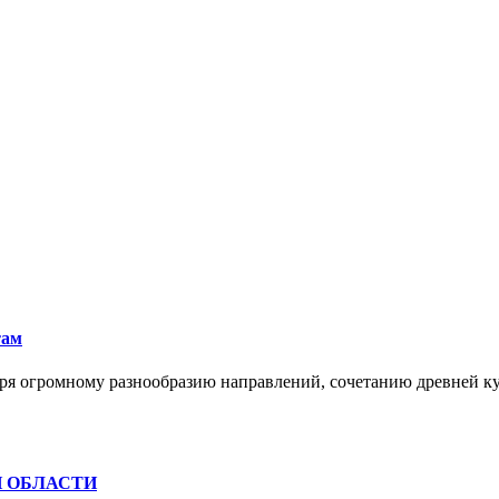
там
ря огромному разнообразию направлений, сочетанию древней к
Й ОБЛАСТИ