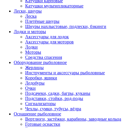
Катушки карповые
Катушки мультипликаторные
Лески, шнуры
Леска
Плетёные шнуры
Шнуры нахлыстовые, подлески, бэкинги
Лодки и моторы
Аксессуары для лодок
Аксессуары для моторов
Лодки
Моторы
Средства спасения
Оборудование рыболовное
Жерлицы
Инструменты и аксессуары рыболовные
Коробки, ящики
Ледобуры
Очки
Подсачеки, садки, багры, куканы
Подставки, стойки, род-поды
Сигнализаторы
Чехлы, сумки, тубусы, вёдра
Оснащение рыболовное
Вертлюги, застёжки, карабины, заводные кольца
Готовые оснастки