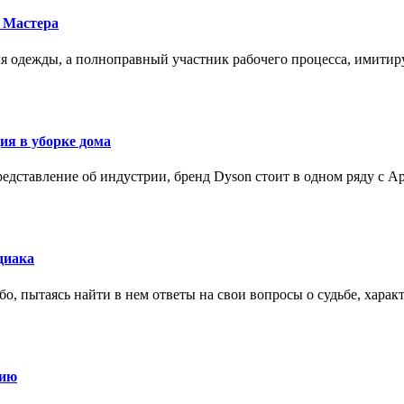
 Мастера
для одежды, а полноправный участник рабочего процесса, имит
ия в уборке дома
редставление об индустрии, бренд Dyson стоит в одном ряду с Ap
диака
о, пытаясь найти в нем ответы на свои вопросы о судьбе, харак
нию