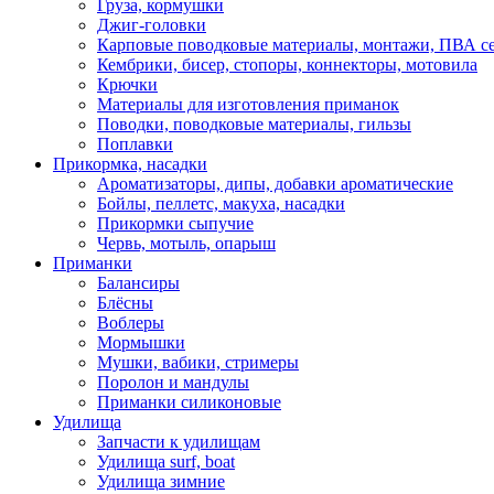
Груза, кормушки
Джиг-головки
Карповые поводковые материалы, монтажи, ПВА се
Кембрики, бисер, стопоры, коннекторы, мотовила
Крючки
Материалы для изготовления приманок
Поводки, поводковые материалы, гильзы
Поплавки
Прикормка, насадки
Ароматизаторы, дипы, добавки ароматические
Бойлы, пеллетс, макуха, насадки
Прикормки сыпучие
Червь, мотыль, опарыш
Приманки
Балансиры
Блёсны
Воблеры
Мормышки
Мушки, вабики, стримеры
Поролон и мандулы
Приманки силиконовые
Удилища
Запчасти к удилищам
Удилища surf, boat
Удилища зимние