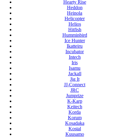
Hearty Rise
Heddon
Heinola
Helicopter
Helios
Hitfish
Humminbird
Ice Hunter
Ikatteiru
Incubator
Intech
Iris
Isamu
Jackall
Jig It
JJ-Connect
JRC
Jumprize
K-Karp
Keitech
Korda
Korum
Kosadaka
Kostal
Kuusamo