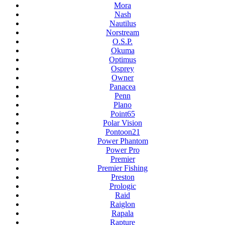
Mora
Nash
Nautilus
Norstream
O.S.P.
Okuma
Optimus
Osprey
Owner
Panacea
Penn
Plano
Point65
Polar Vision
Pontoon21
Power Phantom
Power Pro
Premier
Premier Fishing
Preston
Prologic
Raid
Raiglon
Rapala
Rapture