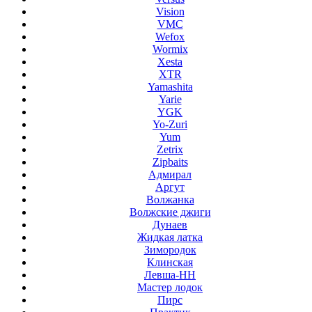
Vision
VMC
Wefox
Wormix
Xesta
XTR
Yamashita
Yarie
YGK
Yo-Zuri
Yum
Zetrix
Zipbaits
Адмирал
Аргут
Волжанка
Волжские джиги
Дунаев
Жидкая латка
Зимородок
Клинская
Левша-НН
Мастер лодок
Пирс