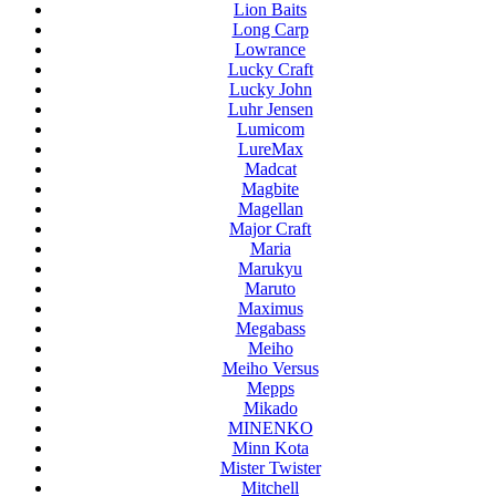
Lion Baits
Long Carp
Lowrance
Lucky Craft
Lucky John
Luhr Jensen
Lumicom
LureMax
Madcat
Magbite
Magellan
Major Craft
Maria
Marukyu
Maruto
Maximus
Megabass
Meiho
Meiho Versus
Mepps
Mikado
MINENKO
Minn Kota
Mister Twister
Mitchell