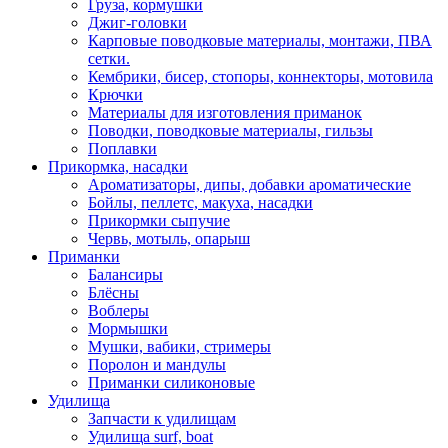
Груза, кормушки
Джиг-головки
Карповые поводковые материалы, монтажи, ПВА
сетки.
Кембрики, бисер, стопоры, коннекторы, мотовила
Крючки
Материалы для изготовления приманок
Поводки, поводковые материалы, гильзы
Поплавки
Прикормка, насадки
Ароматизаторы, дипы, добавки ароматические
Бойлы, пеллетс, макуха, насадки
Прикормки сыпучие
Червь, мотыль, опарыш
Приманки
Балансиры
Блёсны
Воблеры
Мормышки
Мушки, вабики, стримеры
Поролон и мандулы
Приманки силиконовые
Удилища
Запчасти к удилищам
Удилища surf, boat