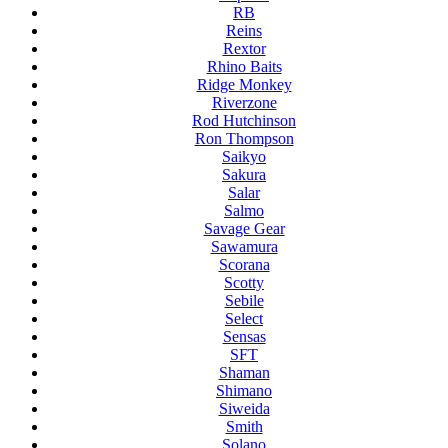
RB
Reins
Rextor
Rhino Baits
Ridge Monkey
Riverzone
Rod Hutchinson
Ron Thompson
Saikyo
Sakura
Salar
Salmo
Savage Gear
Sawamura
Scorana
Scotty
Sebile
Select
Sensas
SFT
Shaman
Shimano
Siweida
Smith
Solano