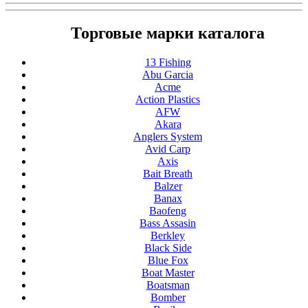
Торговые марки каталога
13 Fishing
Abu Garcia
Acme
Action Plastics
AFW
Akara
Anglers System
Avid Carp
Axis
Bait Breath
Balzer
Banax
Baofeng
Bass Assasin
Berkley
Black Side
Blue Fox
Boat Master
Boatsman
Bomber