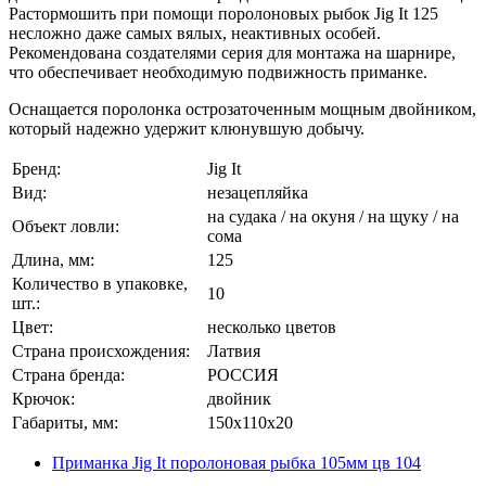
Растормошить при помощи поролоновых рыбок Jig It 125
несложно даже самых вялых, неактивных особей.
Рекомендована создателями серия для монтажа на шарнире,
что обеспечивает необходимую подвижность приманке.
Оснащается поролонка острозаточенным мощным двойником,
который надежно удержит клюнувшую добычу.
Бренд:
Jig It
Вид:
незацепляйка
на судака / на окуня / на щуку / на
Объект ловли:
сома
Длина, мм:
125
Количество в упаковке,
10
шт.:
Цвет:
несколько цветов
Страна происхождения:
Латвия
Страна бренда:
РОССИЯ
Крючок:
двойник
Габариты, мм:
150x110x20
Приманка Jig It поролоновая рыбка 105мм цв 104