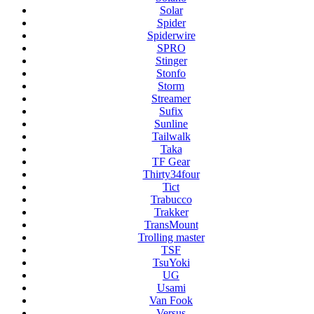
Solar
Spider
Spiderwire
SPRO
Stinger
Stonfo
Storm
Streamer
Sufix
Sunline
Tailwalk
Taka
TF Gear
Thirty34four
Tict
Trabucco
Trakker
TransMount
Trolling master
TSF
TsuYoki
UG
Usami
Van Fook
Versus