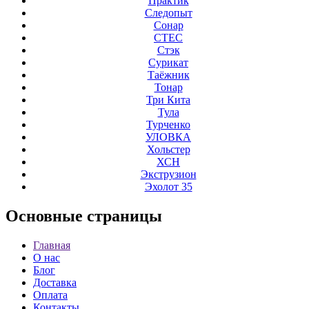
Практик
Следопыт
Сонар
СТЕС
Стэк
Сурикат
Таёжник
Тонар
Три Кита
Тула
Турченко
УЛОВКА
Хольстер
ХСН
Экструзион
Эхолот 35
Основные
страницы
Главная
О нас
Блог
Доставка
Оплата
Контакты