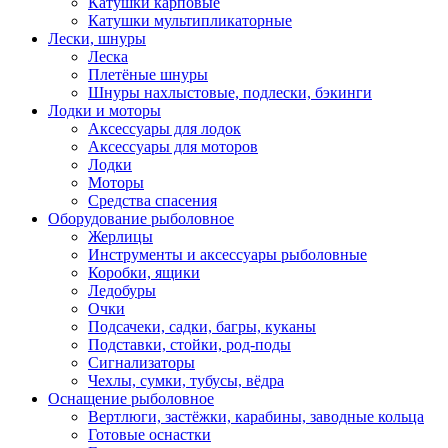
Катушки карповые
Катушки мультипликаторные
Лески, шнуры
Леска
Плетёные шнуры
Шнуры нахлыстовые, подлески, бэкинги
Лодки и моторы
Аксессуары для лодок
Аксессуары для моторов
Лодки
Моторы
Средства спасения
Оборудование рыболовное
Жерлицы
Инструменты и аксессуары рыболовные
Коробки, ящики
Ледобуры
Очки
Подсачеки, садки, багры, куканы
Подставки, стойки, род-поды
Сигнализаторы
Чехлы, сумки, тубусы, вёдра
Оснащение рыболовное
Вертлюги, застёжки, карабины, заводные кольца
Готовые оснастки