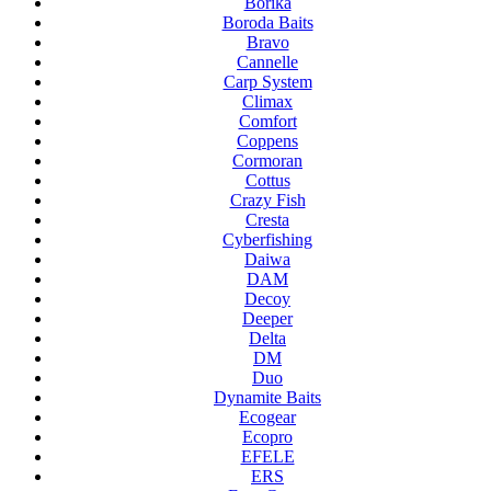
Borika
Boroda Baits
Bravo
Cannelle
Carp System
Climax
Comfort
Coppens
Cormoran
Cottus
Crazy Fish
Cresta
Cyberfishing
Daiwa
DAM
Decoy
Deeper
Delta
DM
Duo
Dynamite Baits
Ecogear
Ecopro
EFELE
ERS