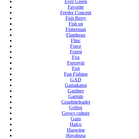
Ever Green
Favorite
Feeder Concept
Fish Berry
Fish up
Fisherman
Flambeau
Flinc
Force
Forest
Fox
Freestyle
Fuji
Fun Fishing
GAD
Gamakatsu
Gardner
Garmin
Graphiteleader
Grifon
Grows culture
Guru
Halco
Haswing
Hayabusa