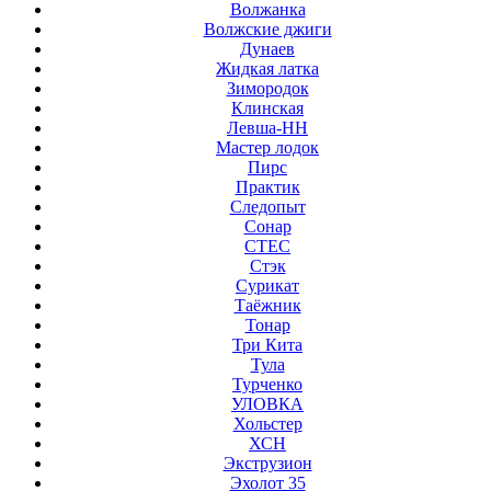
Волжанка
Волжские джиги
Дунаев
Жидкая латка
Зимородок
Клинская
Левша-НН
Мастер лодок
Пирс
Практик
Следопыт
Сонар
СТЕС
Стэк
Сурикат
Таёжник
Тонар
Три Кита
Тула
Турченко
УЛОВКА
Хольстер
ХСН
Экструзион
Эхолот 35