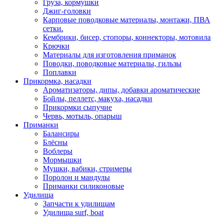
Груза, кормушки
Джиг-головки
Карповые поводковые материалы, монтажи, ПВА
сетки.
Кембрики, бисер, стопоры, коннекторы, мотовила
Крючки
Материалы для изготовления приманок
Поводки, поводковые материалы, гильзы
Поплавки
Прикормка, насадки
Ароматизаторы, дипы, добавки ароматические
Бойлы, пеллетс, макуха, насадки
Прикормки сыпучие
Червь, мотыль, опарыш
Приманки
Балансиры
Блёсны
Воблеры
Мормышки
Мушки, вабики, стримеры
Поролон и мандулы
Приманки силиконовые
Удилища
Запчасти к удилищам
Удилища surf, boat