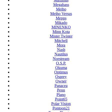
Maximus
Megabass
Meiho
Meiho Versus
Mepps
Mikado
MINENKO
Minn Kota
Mister Twister
Mitchell
Mora
Nash
Nautilus
Norstream
O.S.P.
Okuma
Optimus
Osprey
Owner
Panacea
Penn
Plano
Point65
Polar Vision
Pontoon21