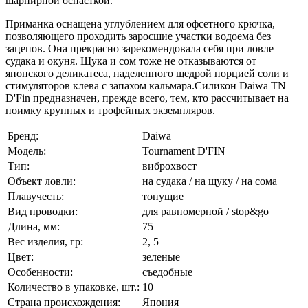
шарнирной оснасткой.
Приманка оснащена углублением для офсетного крючка,
позволяющего проходить заросшие участки водоема без
зацепов. Она прекрасно зарекомендовала себя при ловле
судака и окуня. Щука и сом тоже не отказываются от
японского деликатеса, наделенного щедрой порцией соли и
стимуляторов клева с запахом кальмара.Силикон Daiwa TN
D'Fin предназначен, прежде всего, тем, кто рассчитывает на
поимку крупных и трофейных экземпляров.
Бренд:
Daiwa
Модель:
Tournament D'FIN
Тип:
виброхвост
Объект ловли:
на судака / на щуку / на сома
Плавучесть:
тонущие
Вид проводки:
для равномерной / stop&go
Длина, мм:
75
Вес изделия, гр:
2, 5
Цвет:
зеленые
Особенности:
съедобные
Количество в упаковке, шт.:
10
Страна происхождения:
Япония