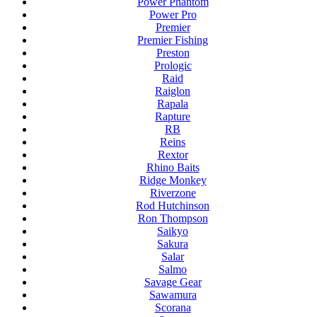
Power Phantom
Power Pro
Premier
Premier Fishing
Preston
Prologic
Raid
Raiglon
Rapala
Rapture
RB
Reins
Rextor
Rhino Baits
Ridge Monkey
Riverzone
Rod Hutchinson
Ron Thompson
Saikyo
Sakura
Salar
Salmo
Savage Gear
Sawamura
Scorana