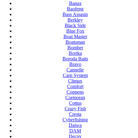
Banax
Baofeng
Bass Assasin
Berkley
Black Side
Blue Fox
Boat Master
Boatsman
Bomber
Borika
Boroda Baits
Bravo
Cannelle
Carp System
Climax
Comfort
Coppens
Cormoran
Cottus
Crazy Fish
Cresta
Cyberfishing
Daiwa
DAM
Decoy