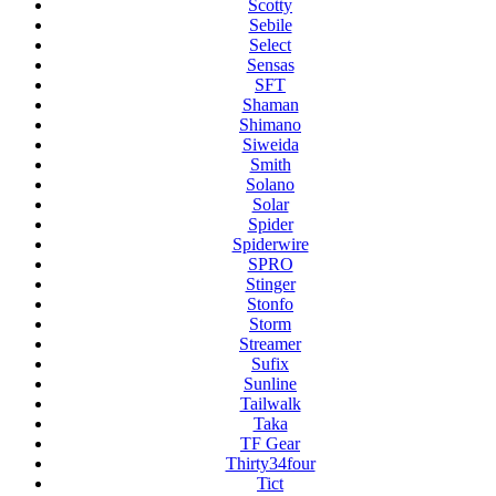
Scotty
Sebile
Select
Sensas
SFT
Shaman
Shimano
Siweida
Smith
Solano
Solar
Spider
Spiderwire
SPRO
Stinger
Stonfo
Storm
Streamer
Sufix
Sunline
Tailwalk
Taka
TF Gear
Thirty34four
Tict