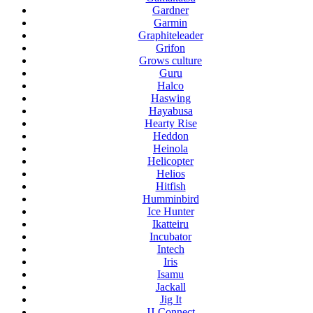
Gardner
Garmin
Graphiteleader
Grifon
Grows culture
Guru
Halco
Haswing
Hayabusa
Hearty Rise
Heddon
Heinola
Helicopter
Helios
Hitfish
Humminbird
Ice Hunter
Ikatteiru
Incubator
Intech
Iris
Isamu
Jackall
Jig It
JJ-Connect