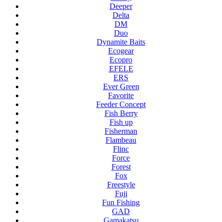
Deeper
Delta
DM
Duo
Dynamite Baits
Ecogear
Ecopro
EFELE
ERS
Ever Green
Favorite
Feeder Concept
Fish Berry
Fish up
Fisherman
Flambeau
Flinc
Force
Forest
Fox
Freestyle
Fuji
Fun Fishing
GAD
Gamakatsu