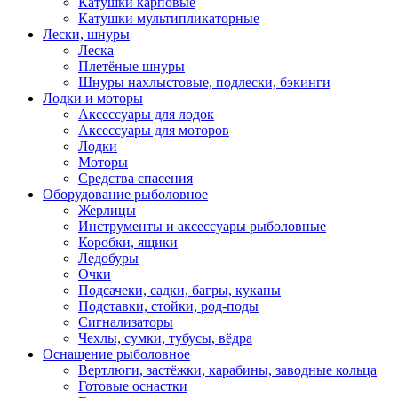
Катушки карповые
Катушки мультипликаторные
Лески, шнуры
Леска
Плетёные шнуры
Шнуры нахлыстовые, подлески, бэкинги
Лодки и моторы
Аксессуары для лодок
Аксессуары для моторов
Лодки
Моторы
Средства спасения
Оборудование рыболовное
Жерлицы
Инструменты и аксессуары рыболовные
Коробки, ящики
Ледобуры
Очки
Подсачеки, садки, багры, куканы
Подставки, стойки, род-поды
Сигнализаторы
Чехлы, сумки, тубусы, вёдра
Оснащение рыболовное
Вертлюги, застёжки, карабины, заводные кольца
Готовые оснастки