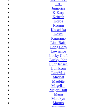
JRC
Jumprize
K-Karp
Keitech
Korda
Korum
Kosadaka
Kostal
Kuusamo
Lion Baits
Long Carp
Lowrance
Lucky Craft
Lucky John
Luhr Jensen
Lumicom
LureMax
Madcat
Magbite
Magellan
Major Craft
Maria
Marukyu
Maruto