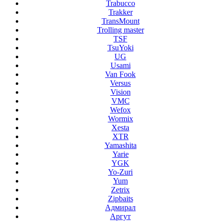
Trabucco
Trakker
TransMount
Trolling master
TSF
TsuYoki
UG
Usami
Van Fook
Versus
Vision
VMC
Wefox
Wormix
Xesta
XTR
Yamashita
Yarie
YGK
Yo-Zuri
Yum
Zetrix
Zipbaits
Адмирал
Аргут