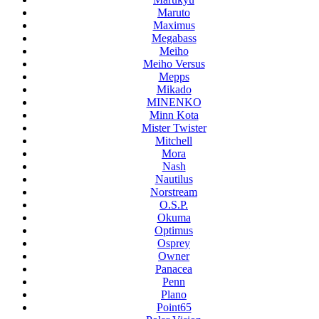
Maruto
Maximus
Megabass
Meiho
Meiho Versus
Mepps
Mikado
MINENKO
Minn Kota
Mister Twister
Mitchell
Mora
Nash
Nautilus
Norstream
O.S.P.
Okuma
Optimus
Osprey
Owner
Panacea
Penn
Plano
Point65