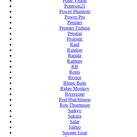
Polar Vision
Pontoon21
Power Phantom
Power Pro
Premier
Premier Fishing
Preston
Prologic
Raid
Raiglon
Rapala
Rapture
RB
Reins
Rextor
Rhino Baits
Ridge Monkey
Riverzone
Rod Hutchinson
Ron Thompson
Saikyo
Sakura
Salar
Salmo
Savage Gear