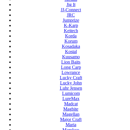
Jig It
JJ-Connect
JRC
Jumprize
K-Karp
Keitech
Korda
Korum
Kosadaka
Kostal
Kuusamo
Lion Baits
Long Carp
Lowrance
Lucky Craft
Lucky John
Luhr Jensen
Lumicom
LureMax
Madcat
Magbite
Magellan
Major Craft
Maria
Marukyu