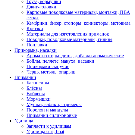
Груза, кормушки
Джиг-головки
Карповые поводковые материалы, монтажи, ПВА
сетки.
Кембрики, бисер, стопоры, коннекторы, мотовила
Крючки
Материалы для изготовления приманок
Поводки, поводковые материалы, гильзы
Поплавки
Прикормка, насадки
Ароматизаторы, дипы, добавки ароматические
Бойлы, пеллетс, макуха, насадки
Прикормки сыпучие
Червь, мотыль, опарыш
Приманки
Балансиры
Блёсны
Воблеры
Мормышки
Мушки, вабики, стримеры
Поролон и мандулы
Приманки силиконовые
Удилища
Запчасти к удилищам
Удилища surf, boat