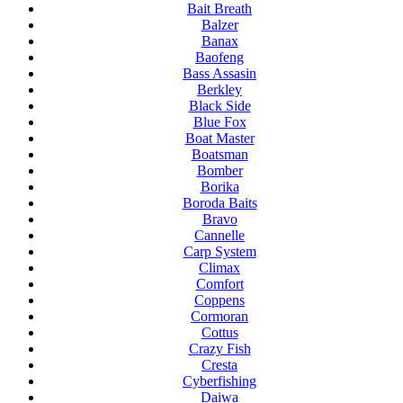
Bait Breath
Balzer
Banax
Baofeng
Bass Assasin
Berkley
Black Side
Blue Fox
Boat Master
Boatsman
Bomber
Borika
Boroda Baits
Bravo
Cannelle
Carp System
Climax
Comfort
Coppens
Cormoran
Cottus
Crazy Fish
Cresta
Cyberfishing
Daiwa