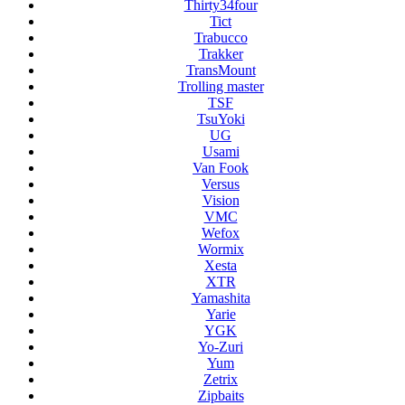
Thirty34four
Tict
Trabucco
Trakker
TransMount
Trolling master
TSF
TsuYoki
UG
Usami
Van Fook
Versus
Vision
VMC
Wefox
Wormix
Xesta
XTR
Yamashita
Yarie
YGK
Yo-Zuri
Yum
Zetrix
Zipbaits