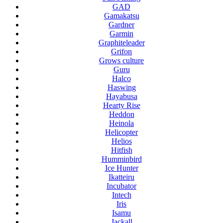
GAD
Gamakatsu
Gardner
Garmin
Graphiteleader
Grifon
Grows culture
Guru
Halco
Haswing
Hayabusa
Hearty Rise
Heddon
Heinola
Helicopter
Helios
Hitfish
Humminbird
Ice Hunter
Ikatteiru
Incubator
Intech
Iris
Isamu
Jackall