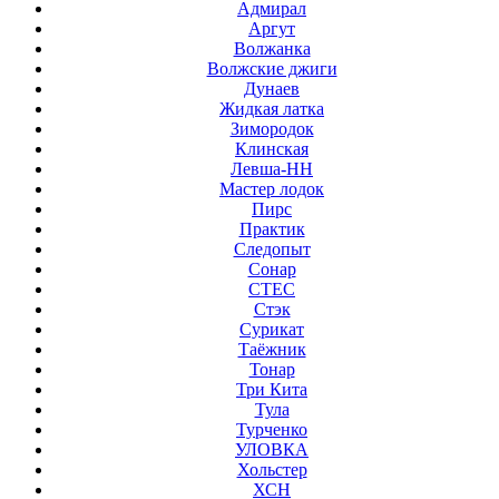
Адмирал
Аргут
Волжанка
Волжские джиги
Дунаев
Жидкая латка
Зимородок
Клинская
Левша-НН
Мастер лодок
Пирс
Практик
Следопыт
Сонар
СТЕС
Стэк
Сурикат
Таёжник
Тонар
Три Кита
Тула
Турченко
УЛОВКА
Хольстер
ХСН