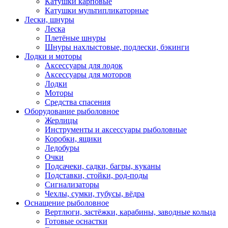
Катушки карповые
Катушки мультипликаторные
Лески, шнуры
Леска
Плетёные шнуры
Шнуры нахлыстовые, подлески, бэкинги
Лодки и моторы
Аксессуары для лодок
Аксессуары для моторов
Лодки
Моторы
Средства спасения
Оборудование рыболовное
Жерлицы
Инструменты и аксессуары рыболовные
Коробки, ящики
Ледобуры
Очки
Подсачеки, садки, багры, куканы
Подставки, стойки, род-поды
Сигнализаторы
Чехлы, сумки, тубусы, вёдра
Оснащение рыболовное
Вертлюги, застёжки, карабины, заводные кольца
Готовые оснастки