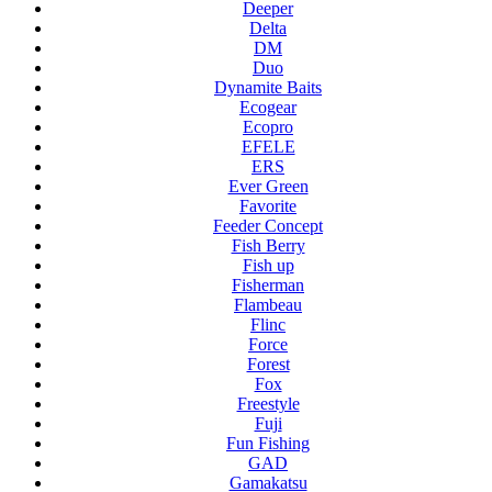
Deeper
Delta
DM
Duo
Dynamite Baits
Ecogear
Ecopro
EFELE
ERS
Ever Green
Favorite
Feeder Concept
Fish Berry
Fish up
Fisherman
Flambeau
Flinc
Force
Forest
Fox
Freestyle
Fuji
Fun Fishing
GAD
Gamakatsu