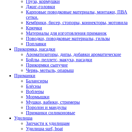
Груза, кормушки
Джиг-головки
Карповые поводковые материалы, монтажи, ПВА
сетки.
Кембрики, бисер, стопоры, коннекторы, мотовила
Крючки
Материалы для изготовления приманок
Поводки, поводковые материалы, гильзы
Поплавки
Прикормка, насадки
Ароматизаторы, дипы, добавки ароматические
Бойлы, пеллетс, макуха, насадки
Прикормки сыпучие
Червь, мотыль, опарыш
Приманки
Балансиры
Блёсны
Воблеры
Мормышки
Мушки, вабики, стримеры
Поролон и мандулы
Приманки силиконовые
Удилища
Запчасти к удилищам
Удилища surf, boat