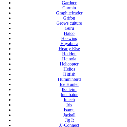
Gardner
Garmin
Graphiteleader
Grifon
Grows culture
Guru
Halco
Haswing
Hayabusa
Hearty Rise
Heddon
Heinola
Helicopter
Helios
Hitfish
Humminbird
Ice Hunter
Ikatteiru
Incubator
Intech
Iris
Isamu
Jackall
Jig It
JJ-Connect