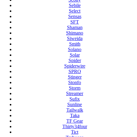
Sebile
Select
Sensas
SFT
Shaman
Shimano
Siweida
Smith
Solano
Solar
Spider
Spiderwire
SPRO
Stinger
Stonfo
Storm
Streamer
Sufix
Sunline
Tailwalk
Taka
TF Gear
Thirty34four
Tict