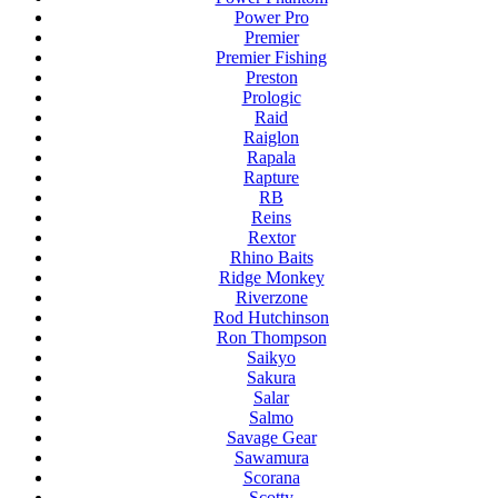
Power Pro
Premier
Premier Fishing
Preston
Prologic
Raid
Raiglon
Rapala
Rapture
RB
Reins
Rextor
Rhino Baits
Ridge Monkey
Riverzone
Rod Hutchinson
Ron Thompson
Saikyo
Sakura
Salar
Salmo
Savage Gear
Sawamura
Scorana
Scotty