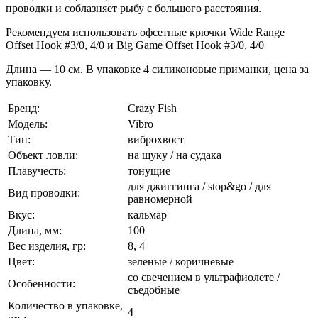
проводки и соблазняет рыбу с большого расстояния.
Рекомендуем использовать офсетные крючки Wide Range
Offset Hook #3/0, 4/0 и Big Game Offset Hook #3/0, 4/0
Длина — 10 см. В упаковке 4 силиконовые приманки, цена за
упаковку.
Бренд:
Crazy Fish
Модель:
Vibro
Тип:
виброхвост
Объект ловли:
на щуку / на судака
Плавучесть:
тонущие
для джиггинга / stop&go / для
Вид проводки:
равномерной
Вкус:
кальмар
Длина, мм:
100
Вес изделия, гр:
8, 4
Цвет:
зеленые / коричневые
со свечением в ультрафиолете /
Особенности:
съедобные
Количество в упаковке,
4