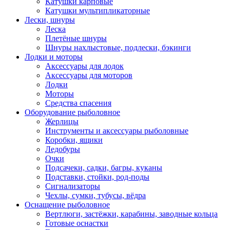
Катушки карповые
Катушки мультипликаторные
Лески, шнуры
Леска
Плетёные шнуры
Шнуры нахлыстовые, подлески, бэкинги
Лодки и моторы
Аксессуары для лодок
Аксессуары для моторов
Лодки
Моторы
Средства спасения
Оборудование рыболовное
Жерлицы
Инструменты и аксессуары рыболовные
Коробки, ящики
Ледобуры
Очки
Подсачеки, садки, багры, куканы
Подставки, стойки, род-поды
Сигнализаторы
Чехлы, сумки, тубусы, вёдра
Оснащение рыболовное
Вертлюги, застёжки, карабины, заводные кольца
Готовые оснастки