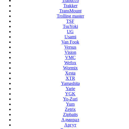
Trabucco
Trakker
TransMount
Trolling master
TSF
TsuYoki
UG
Usami
Van Fook
Versus
Vision
VMC
Wefox
Wormix
Xesta
XTR
Yamashita
Yarie
YGK
Yo-Zuri
Yum
Zetrix
Zipbaits
Адмирал
Аргут