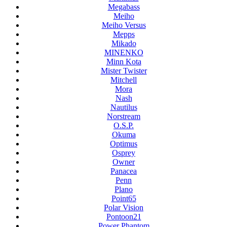
Megabass
Meiho
Meiho Versus
Mepps
Mikado
MINENKO
Minn Kota
Mister Twister
Mitchell
Mora
Nash
Nautilus
Norstream
O.S.P.
Okuma
Optimus
Osprey
Owner
Panacea
Penn
Plano
Point65
Polar Vision
Pontoon21
Power Phantom