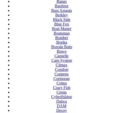
Banax
Baofeng
Bass Assasin
Berkley
Black Side
Blue Fox
Boat Master
Boatsman
Bomber
Borika
Boroda Baits
Bravo
Cannelle
Carp System
Climax
Comfort
Coppens
Cormoran
Cottus
Crazy Fish
Cresta
Cyberfishing
Daiwa
DAM
Decoy