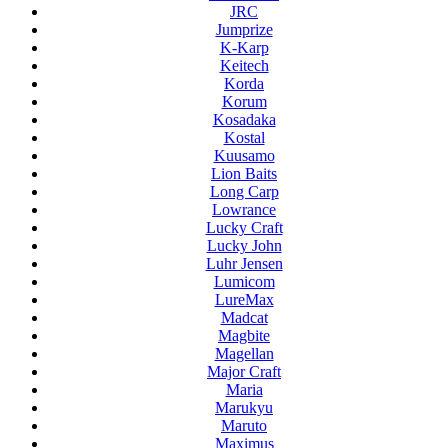
JRC
Jumprize
K-Karp
Keitech
Korda
Korum
Kosadaka
Kostal
Kuusamo
Lion Baits
Long Carp
Lowrance
Lucky Craft
Lucky John
Luhr Jensen
Lumicom
LureMax
Madcat
Magbite
Magellan
Major Craft
Maria
Marukyu
Maruto
Maximus