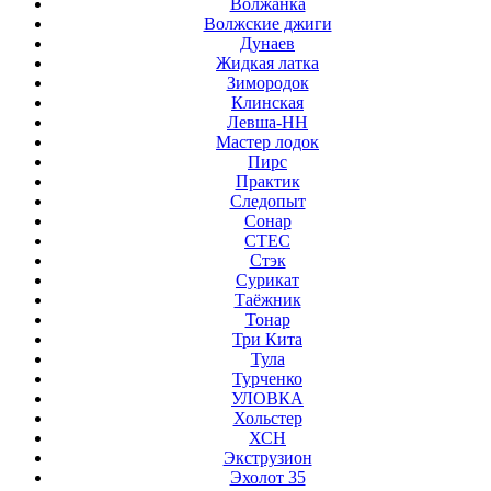
Волжанка
Волжские джиги
Дунаев
Жидкая латка
Зимородок
Клинская
Левша-НН
Мастер лодок
Пирс
Практик
Следопыт
Сонар
СТЕС
Стэк
Сурикат
Таёжник
Тонар
Три Кита
Тула
Турченко
УЛОВКА
Хольстер
ХСН
Экструзион
Эхолот 35