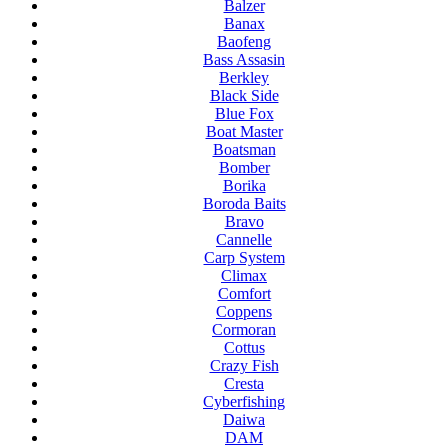
Balzer
Banax
Baofeng
Bass Assasin
Berkley
Black Side
Blue Fox
Boat Master
Boatsman
Bomber
Borika
Boroda Baits
Bravo
Cannelle
Carp System
Climax
Comfort
Coppens
Cormoran
Cottus
Crazy Fish
Cresta
Cyberfishing
Daiwa
DAM