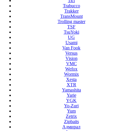
Tict
Trabucco
Trakker
TransMount
Trolling master
TSF
TsuYoki
UG
Usami
Van Fook
Versus
Vision
VMC
Wefox
Wormix
Xesta
XTR
Yamashita
Yarie
YGK
Yo-Zuri
Yum
Zetrix
Zipbaits
Адмирал