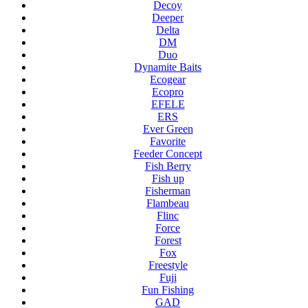
Decoy
Deeper
Delta
DM
Duo
Dynamite Baits
Ecogear
Ecopro
EFELE
ERS
Ever Green
Favorite
Feeder Concept
Fish Berry
Fish up
Fisherman
Flambeau
Flinc
Force
Forest
Fox
Freestyle
Fuji
Fun Fishing
GAD