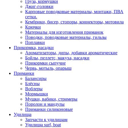
Груза, кормушки
Джиг-головки
Карповые поводковые материалы, монтажи, ПВА
сетки.
Кембрики, бисер, стопоры, коннекторы, мотовила
Крючки
Материалы для изготовления приманок
Поводки, поводковые материалы, гильзы
Поплавки
Прикормка, насадки
Ароматизаторы, дипы, добавки ароматические
Бойлы, пеллетс, макуха, насадки
Прикормки сыпучие
Червь, мотыль, опарыш
Приманки
Балансиры
Блёсны
Воблеры
Мормышки
Мушки, вабики, стримеры
Поролон и мандулы
Приманки силиконовые
Удилища
Запчасти к удилищам
Удилища surf, boat