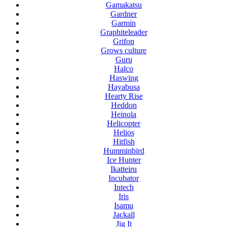
Gamakatsu
Gardner
Garmin
Graphiteleader
Grifon
Grows culture
Guru
Halco
Haswing
Hayabusa
Hearty Rise
Heddon
Heinola
Helicopter
Helios
Hitfish
Humminbird
Ice Hunter
Ikatteiru
Incubator
Intech
Iris
Isamu
Jackall
Jig It