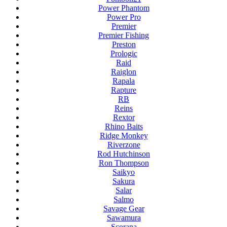
Power Phantom
Power Pro
Premier
Premier Fishing
Preston
Prologic
Raid
Raiglon
Rapala
Rapture
RB
Reins
Rextor
Rhino Baits
Ridge Monkey
Riverzone
Rod Hutchinson
Ron Thompson
Saikyo
Sakura
Salar
Salmo
Savage Gear
Sawamura
Scorana