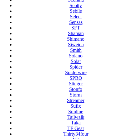
Scotty
Sebile
Select
Sensas
SFT
Shaman
Shimano
Siweida
Smith
Solano
Solar
Spider
Spiderwire
SPRO
Stinger
Stonfo
Storm
Streamer
Sufix
Sunline
Tailwalk
Taka
TF Gear
Thirty34four