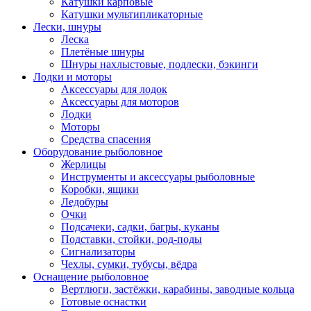
Катушки карповые
Катушки мультипликаторные
Лески, шнуры
Леска
Плетёные шнуры
Шнуры нахлыстовые, подлески, бэкинги
Лодки и моторы
Аксессуары для лодок
Аксессуары для моторов
Лодки
Моторы
Средства спасения
Оборудование рыболовное
Жерлицы
Инструменты и аксессуары рыболовные
Коробки, ящики
Ледобуры
Очки
Подсачеки, садки, багры, куканы
Подставки, стойки, род-поды
Сигнализаторы
Чехлы, сумки, тубусы, вёдра
Оснащение рыболовное
Вертлюги, застёжки, карабины, заводные кольца
Готовые оснастки