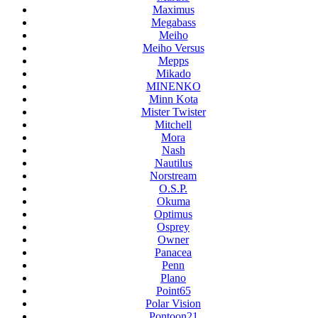
Maximus
Megabass
Meiho
Meiho Versus
Mepps
Mikado
MINENKO
Minn Kota
Mister Twister
Mitchell
Mora
Nash
Nautilus
Norstream
O.S.P.
Okuma
Optimus
Osprey
Owner
Panacea
Penn
Plano
Point65
Polar Vision
Pontoon21