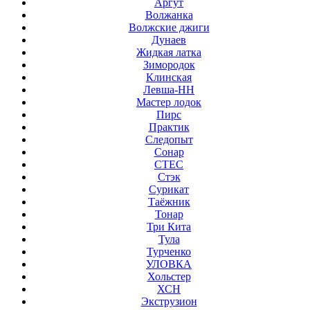
Аргут
Волжанка
Волжские джиги
Дунаев
Жидкая латка
Зимородок
Клинская
Левша-НН
Мастер лодок
Пирс
Практик
Следопыт
Сонар
СТЕС
Стэк
Сурикат
Таёжник
Тонар
Три Кита
Тула
Турченко
УЛОВКА
Хольстер
ХСН
Экструзион