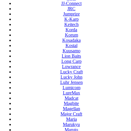
JJ-Connect
JRC
Jumprize
K-Karp
Keitech
Korda
Korum
Kosadaka
Kostal
Kuusamo
Lion Baits
Long Carp
Lowrance
Lucky Craft
Lucky John
Luhr Jensen
Lumicom
LureMax
Madcat
Magbite
Magellan
Major Craft
Maria
Marukyu
Maruto