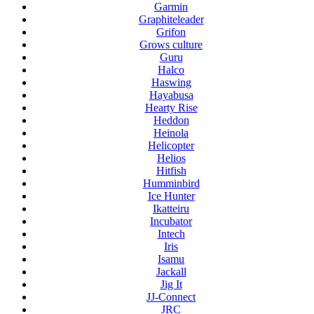
Garmin
Graphiteleader
Grifon
Grows culture
Guru
Halco
Haswing
Hayabusa
Hearty Rise
Heddon
Heinola
Helicopter
Helios
Hitfish
Humminbird
Ice Hunter
Ikatteiru
Incubator
Intech
Iris
Isamu
Jackall
Jig It
JJ-Connect
JRC