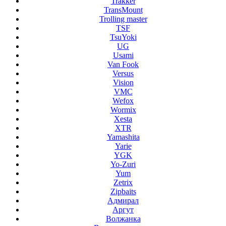
Trakker
TransMount
Trolling master
TSF
TsuYoki
UG
Usami
Van Fook
Versus
Vision
VMC
Wefox
Wormix
Xesta
XTR
Yamashita
Yarie
YGK
Yo-Zuri
Yum
Zetrix
Zipbaits
Адмирал
Аргут
Волжанка