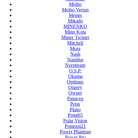
Meiho
Meiho Versus
Mepps
Mikado
MINENKO
Minn Kota
Mister Twister
Mitchell
Mora
Nash
Nautilus
Norstream
O.S.P.
Okuma
Optimus
Osprey
Owner
Panacea
Penn
Plano
Point65
Polar Vision
Pontoon21
Power Phantom
Power Pro