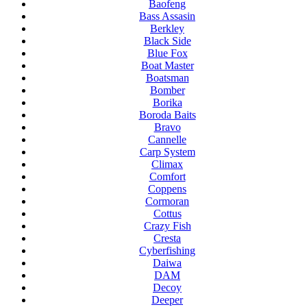
Baofeng
Bass Assasin
Berkley
Black Side
Blue Fox
Boat Master
Boatsman
Bomber
Borika
Boroda Baits
Bravo
Cannelle
Carp System
Climax
Comfort
Coppens
Cormoran
Cottus
Crazy Fish
Cresta
Cyberfishing
Daiwa
DAM
Decoy
Deeper