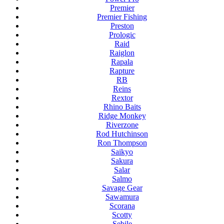
Premier
Premier Fishing
Preston
Prologic
Raid
Raiglon
Rapala
Rapture
RB
Reins
Rextor
Rhino Baits
Ridge Monkey
Riverzone
Rod Hutchinson
Ron Thompson
Saikyo
Sakura
Salar
Salmo
Savage Gear
Sawamura
Scorana
Scotty
Sebile