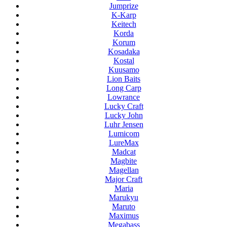
Jumprize
K-Karp
Keitech
Korda
Korum
Kosadaka
Kostal
Kuusamo
Lion Baits
Long Carp
Lowrance
Lucky Craft
Lucky John
Luhr Jensen
Lumicom
LureMax
Madcat
Magbite
Magellan
Major Craft
Maria
Marukyu
Maruto
Maximus
Megabass