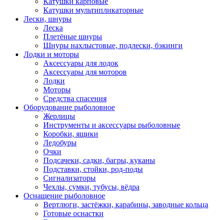
Катушки карповые
Катушки мультипликаторные
Лески, шнуры
Леска
Плетёные шнуры
Шнуры нахлыстовые, подлески, бэкинги
Лодки и моторы
Аксессуары для лодок
Аксессуары для моторов
Лодки
Моторы
Средства спасения
Оборудование рыболовное
Жерлицы
Инструменты и аксессуары рыболовные
Коробки, ящики
Ледобуры
Очки
Подсачеки, садки, багры, куканы
Подставки, стойки, род-поды
Сигнализаторы
Чехлы, сумки, тубусы, вёдра
Оснащение рыболовное
Вертлюги, застёжки, карабины, заводные кольца
Готовые оснастки