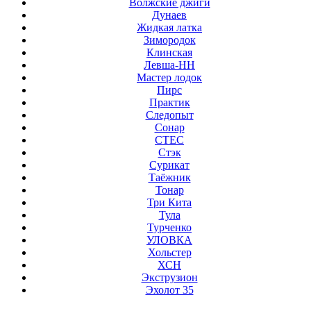
Волжские джиги
Дунаев
Жидкая латка
Зимородок
Клинская
Левша-НН
Мастер лодок
Пирс
Практик
Следопыт
Сонар
СТЕС
Стэк
Сурикат
Таёжник
Тонар
Три Кита
Тула
Турченко
УЛОВКА
Хольстер
ХСН
Экструзион
Эхолот 35