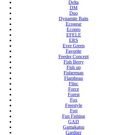
Delta
DM
Duo
Dynamite Baits
Ecogear
Ecopro
EFELE
ERS
Ever Green
Favorite
Feeder Concept
Fish Berry
Fish up
Fisherman
Flambeau
Flinc
Force
Forest
Fox
Freestyle
Fuji
Fun Fishing
GAD
Gamakatsu
Gardner