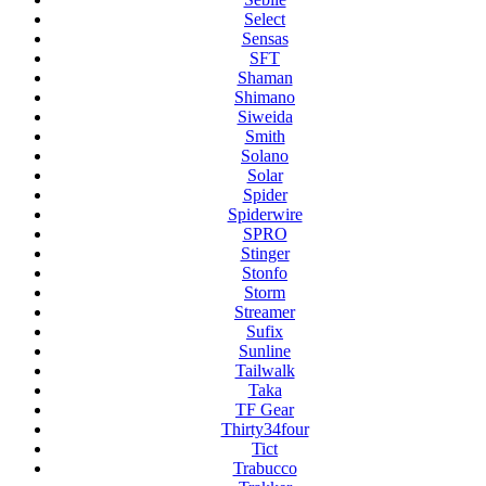
Select
Sensas
SFT
Shaman
Shimano
Siweida
Smith
Solano
Solar
Spider
Spiderwire
SPRO
Stinger
Stonfo
Storm
Streamer
Sufix
Sunline
Tailwalk
Taka
TF Gear
Thirty34four
Tict
Trabucco