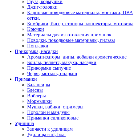
Груза, кормушки
Джиг-головки
Карповые поводковые материалы, монтажи, ПВА
сетки.
Кембрики, бисер, стопоры, коннекторы, мотовила
Крючки
Материалы для изготовления приманок
Поводки, поводковые материалы, гильзы
Поплавки
Прикормка, насадки
Ароматизаторы, дипы, добавки ароматические
Бойлы, пеллетс, макуха, насадки
Прикормки сыпучие
Червь, мотыль, опарыш
Приманки
Балансиры
Блёсны
Воблеры
Мормышки
Мушки, вабики, стримеры
Поролон и мандулы
Приманки силиконовые
Удилища
Запчасти к удилищам
Удилища surf, boat