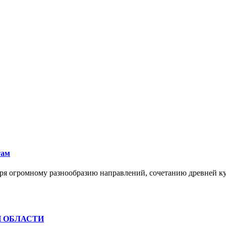
там
ря огромному разнообразию направлений, сочетанию древней к
Й ОБЛАСТИ