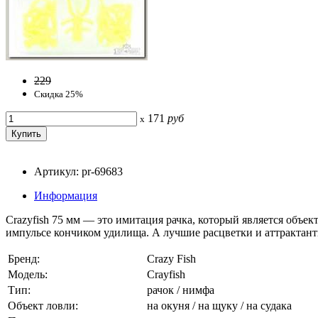
229
Скидка 25%
171
руб
x
Артикул: pr-69683
Информация
Crazyfish 75 мм — это имитация рачка, который является объ
импульсе кончиком удилища. А лучшие расцветки и аттрактанты
Бренд:
Crazy Fish
Модель:
Crayfish
Тип:
рачок / нимфа
Объект ловли:
на окуня / на щуку / на судака