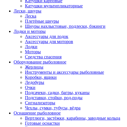
Катушки карповые
Катушки мультипликаторные
Лески, шнуры
Леска
Плетёные шнуры
Шнуры нахлыстовые, подлески, бэкинги
Лодки и моторы
Аксессуары для лодок
Аксессуары для моторов
Лодки
Моторы
Средства спасения
Оборудование рыболовное
Жерлицы
Инструменты и аксессуары рыболовные
Коробки, ящики
Ледобуры
Очки
Подсачеки, садки, багры, куканы
Подставки, стойки, род-поды
Сигнализаторы
Чехлы, сумки, тубусы, вёдра
Оснащение рыболовное
Вертлюги, застёжки, карабины, заводные кольца
Готовые оснастки