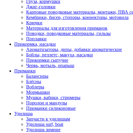
Груза, кормушки
Джиг-головки
Карповые поводковые материалы, монтажи, ПВА се
Кембрики, бисер, стопоры, коннекторы, мотовила
Крючки
Материалы для изготовления приманок
Поводки, поводковые материалы, гильзы
Поплавки
Прикормка, насадки
Ароматизаторы, дипы, добавки ароматические
Бойлы, пеллетс, макуха, насадки
Прикормки сыпучие
Червь, мотыль, опарыш
Приманки
Балансиры
Блёсны
Воблеры
Мормышки
Мушки, вабики, стримеры
Поролон и мандулы
Приманки силиконовые
Удилища
Запчасти к удилищам
Удилища surf, boat
Удилища зимние