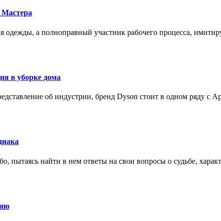
 Мастера
для одежды, а полноправный участник рабочего процесса, имит
ия в уборке дома
редставление об индустрии, бренд Dyson стоит в одном ряду с Ap
диака
о, пытаясь найти в нем ответы на свои вопросы о судьбе, харак
нию