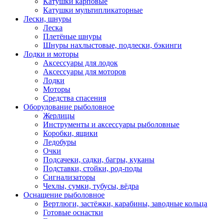
Катушки карповые
Катушки мультипликаторные
Лески, шнуры
Леска
Плетёные шнуры
Шнуры нахлыстовые, подлески, бэкинги
Лодки и моторы
Аксессуары для лодок
Аксессуары для моторов
Лодки
Моторы
Средства спасения
Оборудование рыболовное
Жерлицы
Инструменты и аксессуары рыболовные
Коробки, ящики
Ледобуры
Очки
Подсачеки, садки, багры, куканы
Подставки, стойки, род-поды
Сигнализаторы
Чехлы, сумки, тубусы, вёдра
Оснащение рыболовное
Вертлюги, застёжки, карабины, заводные кольца
Готовые оснастки