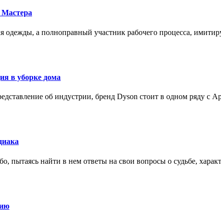
 Мастера
для одежды, а полноправный участник рабочего процесса, имит
ия в уборке дома
редставление об индустрии, бренд Dyson стоит в одном ряду с Ap
диака
о, пытаясь найти в нем ответы на свои вопросы о судьбе, харак
нию