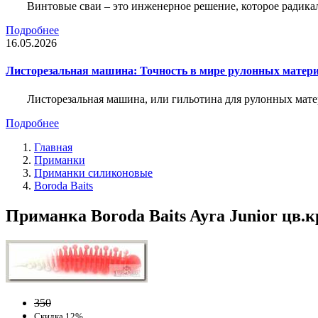
Винтовые сваи – это инженерное решение, которое радика
Подробнее
16.05.2026
Листорезальная машина: Точность в мире рулонных матер
Листорезальная машина, или гильотина для рулонных мат
Подробнее
Главная
Приманки
Приманки силиконовые
Boroda Baits
Приманка Boroda Baits Ayra Junior цв.
350
Скидка 12%