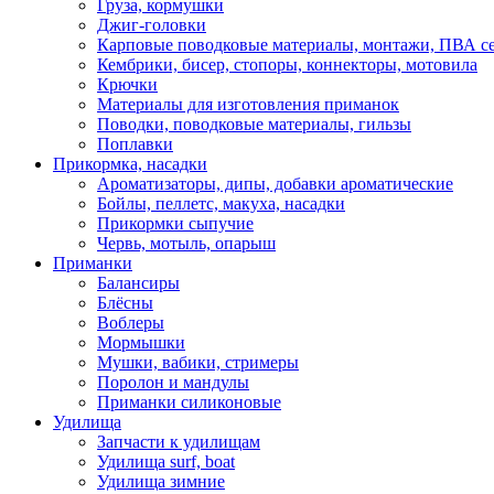
Груза, кормушки
Джиг-головки
Карповые поводковые материалы, монтажи, ПВА се
Кембрики, бисер, стопоры, коннекторы, мотовила
Крючки
Материалы для изготовления приманок
Поводки, поводковые материалы, гильзы
Поплавки
Прикормка, насадки
Ароматизаторы, дипы, добавки ароматические
Бойлы, пеллетс, макуха, насадки
Прикормки сыпучие
Червь, мотыль, опарыш
Приманки
Балансиры
Блёсны
Воблеры
Мормышки
Мушки, вабики, стримеры
Поролон и мандулы
Приманки силиконовые
Удилища
Запчасти к удилищам
Удилища surf, boat
Удилища зимние