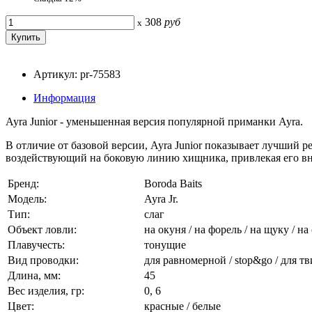
308
руб
x
Артикул: pr-75583
Информация
Ayra Junior - уменьшенная версия популярной приманки Ayra.
В отличие от базовой версии, Ayra Junior показывает лучший 
воздействующий на боковую линию хищника, привлекая его вним
Бренд:
Boroda Baits
Модель:
Ayra Jr.
Тип:
слаг
Объект ловли:
на окуня / на форель / на щуку / на
Плавучесть:
тонущие
Вид проводки:
для равномерной / stop&go / для т
Длина, мм:
45
Вес изделия, гр:
0, 6
Цвет:
красные / белые