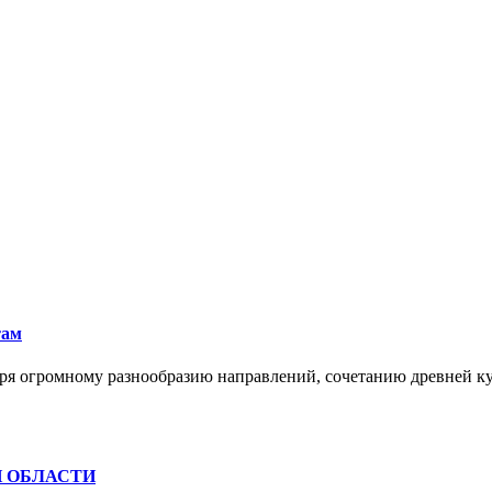
там
ря огромному разнообразию направлений, сочетанию древней к
Й ОБЛАСТИ