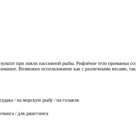
результат при ловли пассивной рыбы. Рифлёное тело приманки с
ание. Возможно использование как с различными весами, так и 
 судака / на морскую рыбу / на голавля
вичинга / для джиггинга