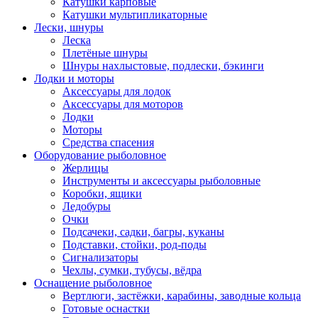
Катушки карповые
Катушки мультипликаторные
Лески, шнуры
Леска
Плетёные шнуры
Шнуры нахлыстовые, подлески, бэкинги
Лодки и моторы
Аксессуары для лодок
Аксессуары для моторов
Лодки
Моторы
Средства спасения
Оборудование рыболовное
Жерлицы
Инструменты и аксессуары рыболовные
Коробки, ящики
Ледобуры
Очки
Подсачеки, садки, багры, куканы
Подставки, стойки, род-поды
Сигнализаторы
Чехлы, сумки, тубусы, вёдра
Оснащение рыболовное
Вертлюги, застёжки, карабины, заводные кольца
Готовые оснастки