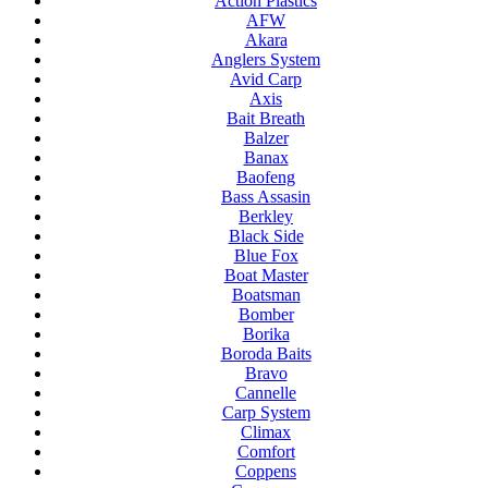
Action Plastics
AFW
Akara
Anglers System
Avid Carp
Axis
Bait Breath
Balzer
Banax
Baofeng
Bass Assasin
Berkley
Black Side
Blue Fox
Boat Master
Boatsman
Bomber
Borika
Boroda Baits
Bravo
Cannelle
Carp System
Climax
Comfort
Coppens