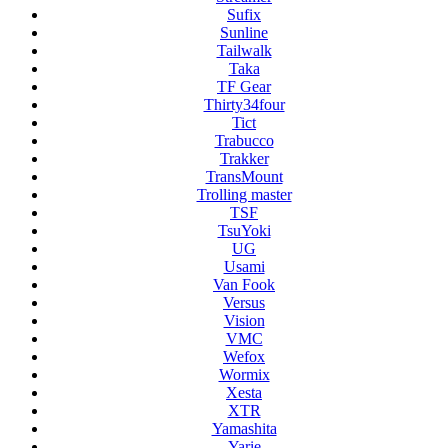
Sufix
Sunline
Tailwalk
Taka
TF Gear
Thirty34four
Tict
Trabucco
Trakker
TransMount
Trolling master
TSF
TsuYoki
UG
Usami
Van Fook
Versus
Vision
VMC
Wefox
Wormix
Xesta
XTR
Yamashita
Yarie