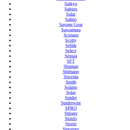
Saikyo
Sakura
Salar
Salmo
Savage Gear
Sawamura
Scorana
Scotty
Sebile
Select
Sensas
SFT
Shaman
Shimano
Siweida
Smith
Solano
Solar
Spider
Spiderwire
SPRO
Stinger
Stonfo
Storm
Streamer