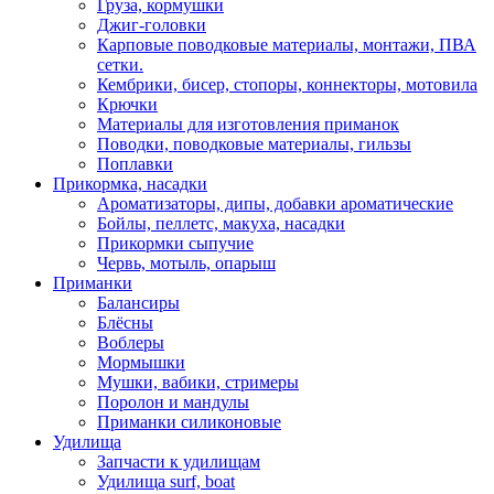
Груза, кормушки
Джиг-головки
Карповые поводковые материалы, монтажи, ПВА
сетки.
Кембрики, бисер, стопоры, коннекторы, мотовила
Крючки
Материалы для изготовления приманок
Поводки, поводковые материалы, гильзы
Поплавки
Прикормка, насадки
Ароматизаторы, дипы, добавки ароматические
Бойлы, пеллетс, макуха, насадки
Прикормки сыпучие
Червь, мотыль, опарыш
Приманки
Балансиры
Блёсны
Воблеры
Мормышки
Мушки, вабики, стримеры
Поролон и мандулы
Приманки силиконовые
Удилища
Запчасти к удилищам
Удилища surf, boat