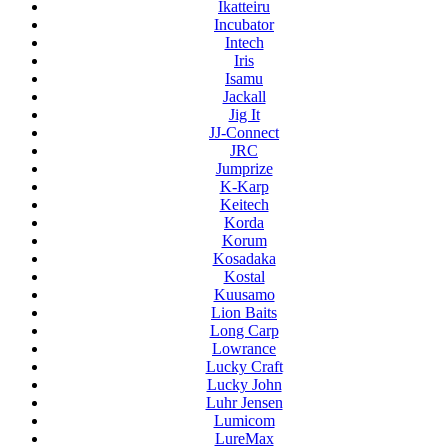
Ikatteiru
Incubator
Intech
Iris
Isamu
Jackall
Jig It
JJ-Connect
JRC
Jumprize
K-Karp
Keitech
Korda
Korum
Kosadaka
Kostal
Kuusamo
Lion Baits
Long Carp
Lowrance
Lucky Craft
Lucky John
Luhr Jensen
Lumicom
LureMax