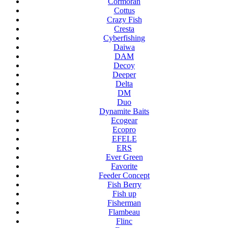
Cormoran
Cottus
Crazy Fish
Cresta
Cyberfishing
Daiwa
DAM
Decoy
Deeper
Delta
DM
Duo
Dynamite Baits
Ecogear
Ecopro
EFELE
ERS
Ever Green
Favorite
Feeder Concept
Fish Berry
Fish up
Fisherman
Flambeau
Flinc