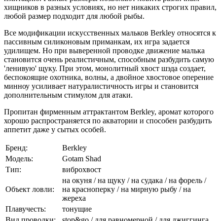
хищников в разных условиях, но нет никаких строгих правил,
любой размер подходит для любой рыбы.
Все модификации искусственных мальков Berkley относятся к
пассивным силиконовым приманкам, их игра задается
удилищем. Но при выверенной проводке движение малька
становится очень реалистичным, способным разбудить самую
'ленивую' щуку. При этом, монолитный хвост шэда создает,
беспокоящие охотника, волны, а двойное хвостовое оперение
минноу усиливает натуралистичность игры и становится
дополнительным стимулом для атаки.
Пропитан фирменным аттрактантом Berkley, аромат которого
хорошо распространяется по акватории и способен разбудить
аппетит даже у сытых особей.
Бренд:
Berkley
Модель:
Gotam Shad
Тип:
виброхвост
на окуня / на щуку / на судака / на форель /
Объект ловли:
на красноперку / на мирную рыбу / на
жереха
Плавучесть:
тонущие
Вид проводки:
stop&go / для равномерной / для джиггинга