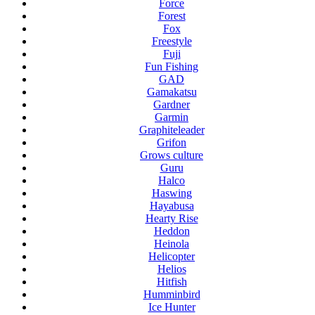
Force
Forest
Fox
Freestyle
Fuji
Fun Fishing
GAD
Gamakatsu
Gardner
Garmin
Graphiteleader
Grifon
Grows culture
Guru
Halco
Haswing
Hayabusa
Hearty Rise
Heddon
Heinola
Helicopter
Helios
Hitfish
Humminbird
Ice Hunter