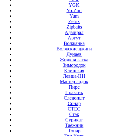
YGK
Yo-Zuri
Yum
Zetrix
Zipbaits
Адмирал
Аргут
Волжанка
Волжские джиги
Дунаев
Жидкая латка
Зимородок
Клинская
Левша-НН
Мастер лодок
Пирс
Практик
Следопыт
Сонар
СТЕС
Стэк
Сурикат
Таёжник
Тонар