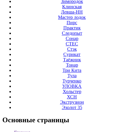
Зимородок
Клинская
Левша-НН
Мастер лодок
Пирс
Практик
Следопыт
Сонар
СТЕС
Стэк
Сурикат
Таёжник
Тонар
Три Кита
Тула
Турченко
УЛОВКА
Хольстер
ХСН
Экструзион
Эхолот 35
Основные
страницы