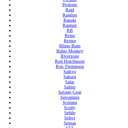
Prologic
Raid
Raiglon
Rapala
Rapture
RB
Reins
Rextor
Rhino Baits
Ridge Monkey
Riverzone
Rod Hutchinson
Ron Thompson
Saikyo
Sakura
Salar
Salmo
Savage Gear
Sawamura
Scorana
Scotty
Sebile
Select
Sensas