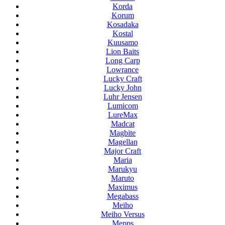
Korda
Korum
Kosadaka
Kostal
Kuusamo
Lion Baits
Long Carp
Lowrance
Lucky Craft
Lucky John
Luhr Jensen
Lumicom
LureMax
Madcat
Magbite
Magellan
Major Craft
Maria
Marukyu
Maruto
Maximus
Megabass
Meiho
Meiho Versus
Mepps