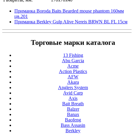
Приманка Boroda Baits Bearded mouse phantom 160мм
цв.201
Приманка Berkley Gulp Alive Nereis BRWN BL FL 15см
Торговые марки каталога
13 Fishing
Abu Garcia
Acme
Action Plastics
AFW
Akara
Anglers System
Avid Carp
Axis
Bait Breath
Balzer
Banax
Baofeng
Bass Assasin
Berkley