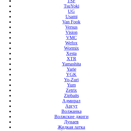
TSF
TsuYoki
UG
Usami
Van Fook
Versus
Vision
VMC
Wefox
Wormix
Xesta
XTR
Yamashita
Yarie
YGK
Yo-Zuri
Yum
Zetrix
Zipbaits
Адмирал
Аргут
Волжанка
Волжские джиги
Дунаев
Жидкая латка