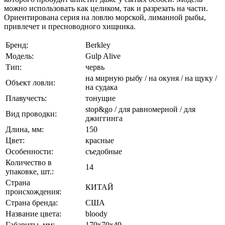
можно использовать как целиком, так и разрезать на части.
Ориентирована серия на ловлю морской, лиманной рыбы,
привлечет и пресноводного хищника.
Бренд:
Berkley
Модель:
Gulp Alive
Тип:
червь
на мирную рыбу / на окуня / на щуку /
Объект ловли:
на судака
Плавучесть:
тонущие
stop&go / для равномерной / для
Вид проводки:
джиггинга
Длина, мм:
150
Цвет:
красные
Особенности:
съедобные
Количество в
14
упаковке, шт.:
Страна
КИТАЙ
происхождения:
Страна бренда:
США
Название цвета:
bloody
Габариты, мм:
170x70x40