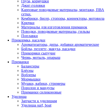
Груза, кормушки
Джиг-головки
Карповые поводковые материалы, монтажи, ПВА
сетки.
Кембрики, бисер, стопоры, коннекторы, мотовила
Крючки
Материалы для изготовления приманок
Поводки, поводковые материалы, гильзы
Поплавки
Прикормка, насадки
Ароматизаторы, дипы, добавки ароматические
Бойлы, пеллетс, макуха, насадки
Прикормки сыпучие
Червь, мотыль, опарыш
Приманки
Балансиры
Блёсны
Воблеры
Мормышки
Мушки, вабики, стримеры
Поролон и мандулы
Приманки силиконовые
Удилища
Запчасти к удилищам
Удилища surf, boat