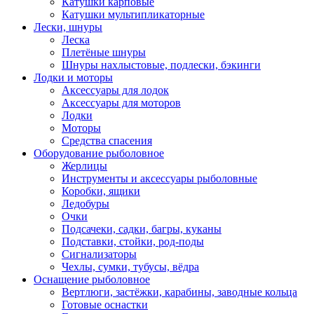
Катушки карповые
Катушки мультипликаторные
Лески, шнуры
Леска
Плетёные шнуры
Шнуры нахлыстовые, подлески, бэкинги
Лодки и моторы
Аксессуары для лодок
Аксессуары для моторов
Лодки
Моторы
Средства спасения
Оборудование рыболовное
Жерлицы
Инструменты и аксессуары рыболовные
Коробки, ящики
Ледобуры
Очки
Подсачеки, садки, багры, куканы
Подставки, стойки, род-поды
Сигнализаторы
Чехлы, сумки, тубусы, вёдра
Оснащение рыболовное
Вертлюги, застёжки, карабины, заводные кольца
Готовые оснастки