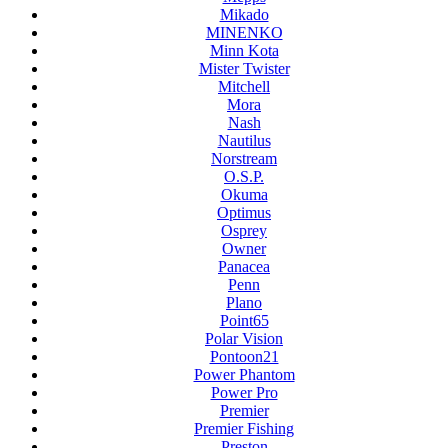
Mikado
MINENKO
Minn Kota
Mister Twister
Mitchell
Mora
Nash
Nautilus
Norstream
O.S.P.
Okuma
Optimus
Osprey
Owner
Panacea
Penn
Plano
Point65
Polar Vision
Pontoon21
Power Phantom
Power Pro
Premier
Premier Fishing
Preston