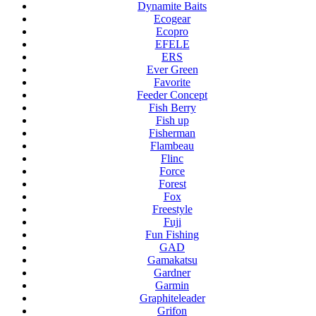
Dynamite Baits
Ecogear
Ecopro
EFELE
ERS
Ever Green
Favorite
Feeder Concept
Fish Berry
Fish up
Fisherman
Flambeau
Flinc
Force
Forest
Fox
Freestyle
Fuji
Fun Fishing
GAD
Gamakatsu
Gardner
Garmin
Graphiteleader
Grifon