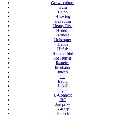
Grows culture
Guru
Halco
Haswing
Hayabusa
Hearty Rise
Heddon
Heinola
Helicopter
Helios
Hitfish
Humminbird
Ice Hunter
Ikatteiru
Incubator
Intech
Iris
Isamu
Jackall
Jig It
JJ-Connect
JRC
Jumprize
K-Karp
Keitech