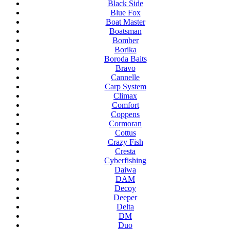
Black Side
Blue Fox
Boat Master
Boatsman
Bomber
Borika
Boroda Baits
Bravo
Cannelle
Carp System
Climax
Comfort
Coppens
Cormoran
Cottus
Crazy Fish
Cresta
Cyberfishing
Daiwa
DAM
Decoy
Deeper
Delta
DM
Duo