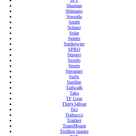
SFT
Shaman
Shimano
Siweida
Smith
Solano
Solar
Spider
Spiderwire
SPRO
Stinger
Stonfo
Storm
Streamer
Sufix
Sunline
Tailwalk
Taka
TF Gear
Thirty34four
Tict
Trabucco
Trakker
TransMount
Trolling master