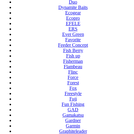
Duo
Dynamite Baits
Ecogear
Ecopro
EFELE
ERS
Ever Green
Favorite
Feeder Concept
Fish Berry
Fish up
Fisherman
Flambeau
Flinc
Force
Forest
Fox
Freestyle
Fuji
Fun Fishing
GAD
Gamakatsu
Gardner
Garmin
Graphiteleader