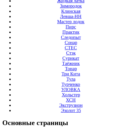
Жидкая латка
Зимородок
Клинская
Левша-НН
Мастер лодок
Пирс
Практик
Следопыт
Сонар
СТЕС
Стэк
Сурикат
Таёжник
Тонар
Три Кита
Тула
Турченко
УЛОВКА
Хольстер
ХСН
Экструзион
Эхолот 35
Основные
страницы