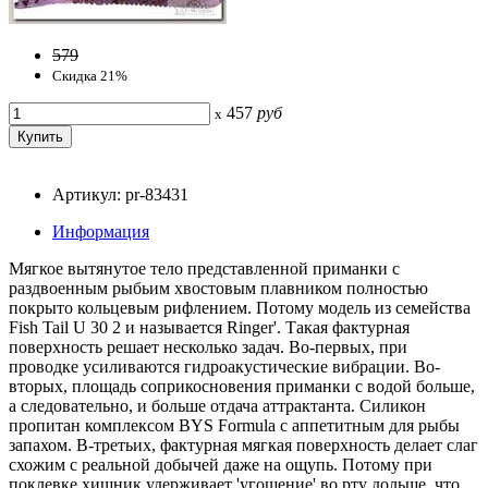
579
Скидка 21%
457
руб
x
Артикул: pr-83431
Информация
Мягкое вытянутое тело представленной приманки с
раздвоенным рыбьим хвостовым плавником полностью
покрыто кольцевым рифлением. Потому модель из семейства
Fish Tail U 30 2 и называется Ringer'. Такая фактурная
поверхность решает несколько задач. Во-первых, при
проводке усиливаются гидроакустические вибрации. Во-
вторых, площадь соприкосновения приманки с водой больше,
а следовательно, и больше отдача аттрактанта. Силикон
пропитан комплексом BYS Formula с аппетитным для рыбы
запахом. В-третьих, фактурная мягкая поверхность делает слаг
схожим с реальной добычей даже на ощупь. Потому при
поклевке хищник удерживает 'угощение' во рту дольше, что