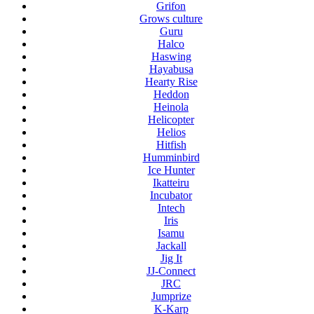
Grifon
Grows culture
Guru
Halco
Haswing
Hayabusa
Hearty Rise
Heddon
Heinola
Helicopter
Helios
Hitfish
Humminbird
Ice Hunter
Ikatteiru
Incubator
Intech
Iris
Isamu
Jackall
Jig It
JJ-Connect
JRC
Jumprize
K-Karp