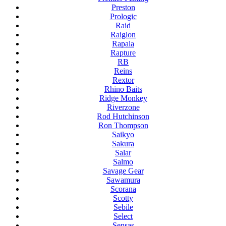
Preston
Prologic
Raid
Raiglon
Rapala
Rapture
RB
Reins
Rextor
Rhino Baits
Ridge Monkey
Riverzone
Rod Hutchinson
Ron Thompson
Saikyo
Sakura
Salar
Salmo
Savage Gear
Sawamura
Scorana
Scotty
Sebile
Select
Sensas