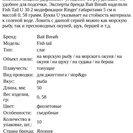
удобнее для подсечки. Эксперты бренда Bait Breath наделили
Fish Tail U 30 2 модификации Ringer' габаритами 5 см и
массой 0, 58 грамм. Буква U указывает на стойкость материала
к соленой воде. Ловить с данной серией можно как морскую
рыбу, так и пресноводных окуней, щук, бершей и т.д.
Бренд:
Bait Breath
Модель:
Fish tail
Тип:
слаг
на морскую рыбу / на морского окуня / на
Объект ловли:
окуня / на щуку / на судака / на берша
Плавучесть:
тонущие
Вид проводки:
для джиггинга / stop&go
Вкус:
рыба
Длина, мм:
50
Вес изделия,
0, 58
гр:
Цвет:
фиолетовые
Особенности:
съедобные
Количество в
10
упаковке, шт.:
Страна бренда:
Япония