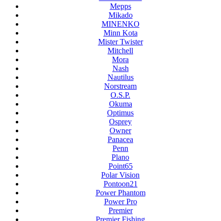
Mepps
Mikado
MINENKO
Minn Kota
Mister Twister
Mitchell
Mora
Nash
Nautilus
Norstream
O.S.P.
Okuma
Optimus
Osprey
Owner
Panacea
Penn
Plano
Point65
Polar Vision
Pontoon21
Power Phantom
Power Pro
Premier
Premier Fishing