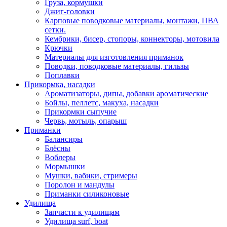
Груза, кормушки
Джиг-головки
Карповые поводковые материалы, монтажи, ПВА
сетки.
Кембрики, бисер, стопоры, коннекторы, мотовила
Крючки
Материалы для изготовления приманок
Поводки, поводковые материалы, гильзы
Поплавки
Прикормка, насадки
Ароматизаторы, дипы, добавки ароматические
Бойлы, пеллетс, макуха, насадки
Прикормки сыпучие
Червь, мотыль, опарыш
Приманки
Балансиры
Блёсны
Воблеры
Мормышки
Мушки, вабики, стримеры
Поролон и мандулы
Приманки силиконовые
Удилища
Запчасти к удилищам
Удилища surf, boat