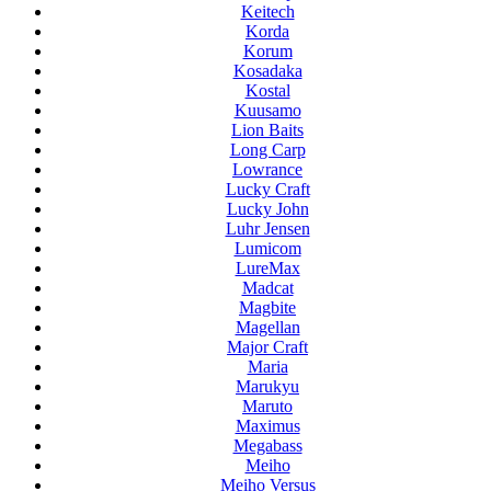
Keitech
Korda
Korum
Kosadaka
Kostal
Kuusamo
Lion Baits
Long Carp
Lowrance
Lucky Craft
Lucky John
Luhr Jensen
Lumicom
LureMax
Madcat
Magbite
Magellan
Major Craft
Maria
Marukyu
Maruto
Maximus
Megabass
Meiho
Meiho Versus