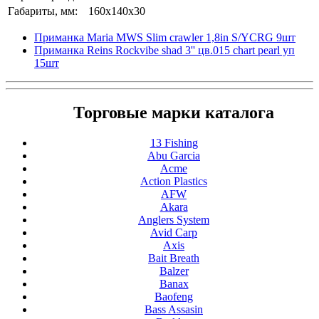
Габариты, мм:
160x140x30
Приманка Maria MWS Slim crawler 1,8in S/YCRG 9шт
Приманка Reins Rockvibe shad 3'' цв.015 chart pearl уп
15шт
Торговые марки каталога
13 Fishing
Abu Garcia
Acme
Action Plastics
AFW
Akara
Anglers System
Avid Carp
Axis
Bait Breath
Balzer
Banax
Baofeng
Bass Assasin