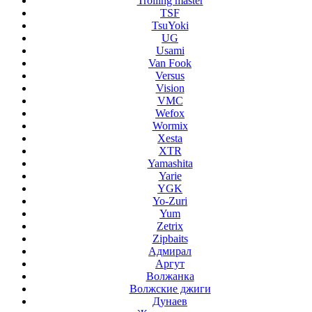
Trolling master
TSF
TsuYoki
UG
Usami
Van Fook
Versus
Vision
VMC
Wefox
Wormix
Xesta
XTR
Yamashita
Yarie
YGK
Yo-Zuri
Yum
Zetrix
Zipbaits
Адмирал
Аргут
Волжанка
Волжские джиги
Дунаев