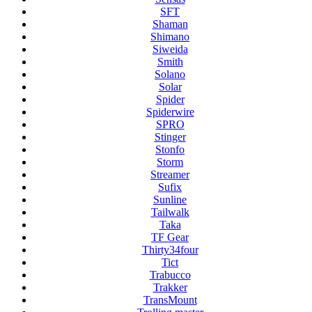
SFT
Shaman
Shimano
Siweida
Smith
Solano
Solar
Spider
Spiderwire
SPRO
Stinger
Stonfo
Storm
Streamer
Sufix
Sunline
Tailwalk
Taka
TF Gear
Thirty34four
Tict
Trabucco
Trakker
TransMount