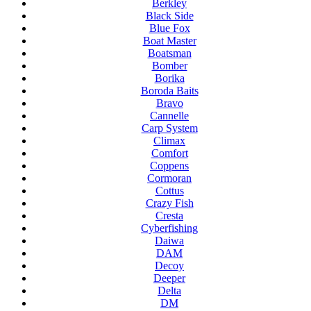
Berkley
Black Side
Blue Fox
Boat Master
Boatsman
Bomber
Borika
Boroda Baits
Bravo
Cannelle
Carp System
Climax
Comfort
Coppens
Cormoran
Cottus
Crazy Fish
Cresta
Cyberfishing
Daiwa
DAM
Decoy
Deeper
Delta
DM