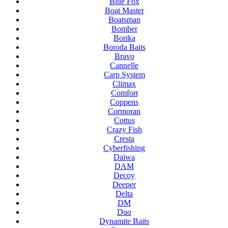
Blue Fox
Boat Master
Boatsman
Bomber
Borika
Boroda Baits
Bravo
Cannelle
Carp System
Climax
Comfort
Coppens
Cormoran
Cottus
Crazy Fish
Cresta
Cyberfishing
Daiwa
DAM
Decoy
Deeper
Delta
DM
Duo
Dynamite Baits