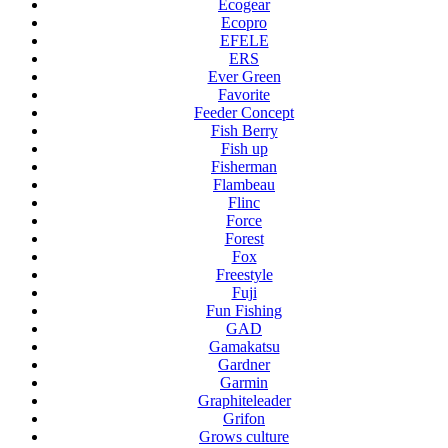
Ecogear
Ecopro
EFELE
ERS
Ever Green
Favorite
Feeder Concept
Fish Berry
Fish up
Fisherman
Flambeau
Flinc
Force
Forest
Fox
Freestyle
Fuji
Fun Fishing
GAD
Gamakatsu
Gardner
Garmin
Graphiteleader
Grifon
Grows culture