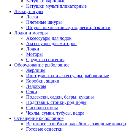
Катушки карповые
Катушки мультипликаторные
Лески, шнуры
Леска
Плетёные шнуры
Шнуры нахлыстовые, подлески, бэкинги
Лодки и моторы
Аксессуары для лодок
Аксессуары для моторов
Лодки
Моторы
Средства спасения
Оборудование рыболовное
Жерлицы
Инструменты и аксессуары рыболовные
Коробки, ящики
Ледобуры
Очки
Подсачеки, садки, багры, куканы
Подставки, стойки, род-поды
Сигнализаторы
Чехлы, сумки, тубусы, вёдра
Оснащение рыболовное
Вертлюги, застёжки, карабины, заводные кольца
Готовые оснастки