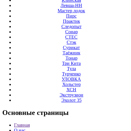
Клинская
Левша-НН
Мастер лодок
Пирс
Практик
Следопыт
Сонар
СТЕС
Стэк
Сурикат
Таёжник
Тонар
Три Кита
Тула
Турченко
УЛОВКА
Хольстер
ХСН
Экструзион
Эхолот 35
Основные
страницы
Главная
О нас