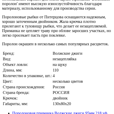
поролон' имеют высокую износоустойчивость благодаря
материалу, использованному для производства серии.
Поролоновые рыбки от Питерцова оснащаются надежным,
хорошо заточенным двойником. Жала крючка плотно
прилегают к туловищу рыбки, что делает ее незацепляемой.
Приманка не цепляет траву при облове заросших участках, но
легко просекает пасть при поклевке.
Поролон окрашен в несколько самых популярных расцветок.
Бренд:
Волжские джиги
Вид:
незацепляйка
Объект ловли:
на щуку
Длина, мм:
110
Количество в упаковке, шт.:
4
Цвет:
несколько цветов
Страна происхождения:
Россия
Страна бренда:
РОССИЯ
Крючок:
двойник
Габариты, мм:
130x80x20
Поролоновая приманка Волжские джиги 95мм 218 уф