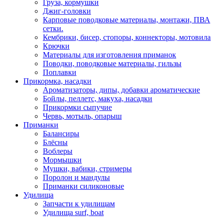
Груза, кормушки
Джиг-головки
Карповые поводковые материалы, монтажи, ПВА
сетки.
Кембрики, бисер, стопоры, коннекторы, мотовила
Крючки
Материалы для изготовления приманок
Поводки, поводковые материалы, гильзы
Поплавки
Прикормка, насадки
Ароматизаторы, дипы, добавки ароматические
Бойлы, пеллетс, макуха, насадки
Прикормки сыпучие
Червь, мотыль, опарыш
Приманки
Балансиры
Блёсны
Воблеры
Мормышки
Мушки, вабики, стримеры
Поролон и мандулы
Приманки силиконовые
Удилища
Запчасти к удилищам
Удилища surf, boat