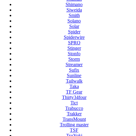
Shimano
Siweida
Smith
Solano
Solar
Spider
Spiderwire
SPRO
Stinger
Stonfo
Storm
Streamer
Sufix
Sunline
Tailwalk
Taka
TF Gear
Thirty34four
Tict
Trabucco
Trakker
TransMount
Trolling master
TSF
TsuYoki