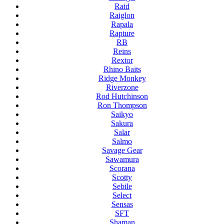
Raid
Raiglon
Rapala
Rapture
RB
Reins
Rextor
Rhino Baits
Ridge Monkey
Riverzone
Rod Hutchinson
Ron Thompson
Saikyo
Sakura
Salar
Salmo
Savage Gear
Sawamura
Scorana
Scotty
Sebile
Select
Sensas
SFT
Shaman