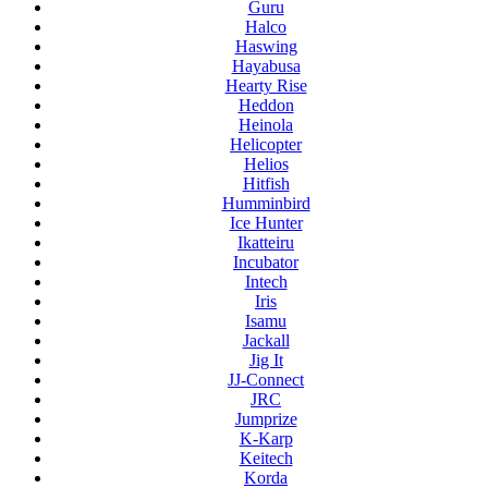
Guru
Halco
Haswing
Hayabusa
Hearty Rise
Heddon
Heinola
Helicopter
Helios
Hitfish
Humminbird
Ice Hunter
Ikatteiru
Incubator
Intech
Iris
Isamu
Jackall
Jig It
JJ-Connect
JRC
Jumprize
K-Karp
Keitech
Korda