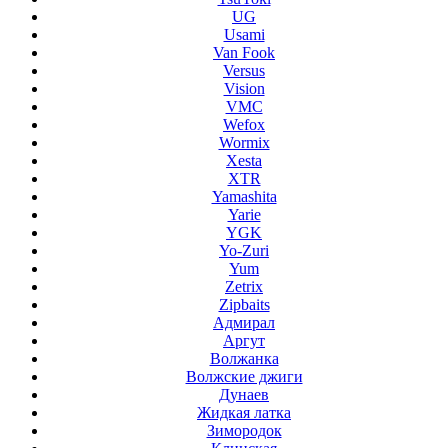
UG
Usami
Van Fook
Versus
Vision
VMC
Wefox
Wormix
Xesta
XTR
Yamashita
Yarie
YGK
Yo-Zuri
Yum
Zetrix
Zipbaits
Адмирал
Аргут
Волжанка
Волжские джиги
Дунаев
Жидкая латка
Зимородок