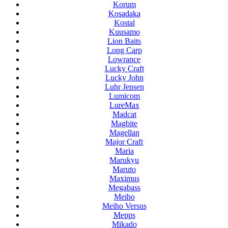
Korum
Kosadaka
Kostal
Kuusamo
Lion Baits
Long Carp
Lowrance
Lucky Craft
Lucky John
Luhr Jensen
Lumicom
LureMax
Madcat
Magbite
Magellan
Major Craft
Maria
Marukyu
Maruto
Maximus
Megabass
Meiho
Meiho Versus
Mepps
Mikado