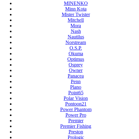
MINENKO
Minn Kota
Mister Twister
Mitchell
Mora
Nash
Nautilus
Norstream
O.S.P.
Okuma
Optimus
Osprey
Owner
Panacea
Penn
Plano
Point65
Polar Vision
Pontoon21
Power Phantom
Power Pro
Premier
Premier Fishing
Preston
Prologic