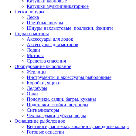
Катушки карповые
Катушки мультипликаторные
Лески, шнуры
Леска
Плетёные шнуры
Шнуры нахлыстовые, подлески, бэкинги
Лодки и моторы
Аксессуары для лодок
Аксессуары для моторов
Лодки
Моторы
Средства спасения
Оборудование рыболовное
Жерлицы
Инструменты и аксессуары рыболовные
Коробки, ящики
Ледобуры
Очки
Подсачеки, садки, багры, куканы
Подставки, стойки, род-поды
Сигнализаторы
Чехлы, сумки, тубусы, вёдра
Оснащение рыболовное
Вертлюги, застёжки, карабины, заводные кольца
Готовые оснастки