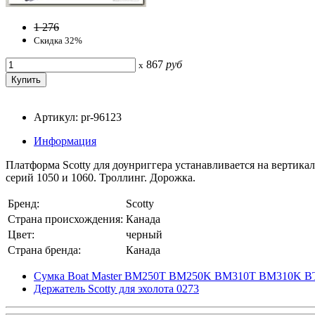
1 276
Скидка 32%
867
руб
x
Артикул: pr-96123
Информация
Платформа Scotty для доунриггера устанавливается на вертика
серий 1050 и 1060. Троллинг. Дорожка.
Бренд:
Scotty
Страна происхождения:
Канада
Цвет:
черный
Страна бренда:
Канада
Сумка Boat Master BM250T BM250K BM310T BM310K BT2
Держатель Scotty для эхолота 0273