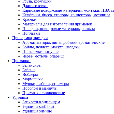
Груза, кормушки
Джиг-головки
Карповые поводковые материалы, монтажи, ПВА се
Кембрики, бисер, стопоры, коннекторы, мотовила
Крючки
Материалы для изготовления приманок
Поводки, поводковые материалы, гильзы
Поплавки
Прикормка, насадки
Ароматизаторы, дипы, добавки ароматические
Бойлы, пеллетс, макуха, насадки
Прикормки сыпучие
Червь, мотыль, опарыш
Приманки
Балансиры
Блёсны
Воблеры
Мормышки
Мушки, вабики, стримеры
Поролон и мандулы
Приманки силиконовые
Удилища
Запчасти к удилищам
Удилища surf, boat
Удилища зимние