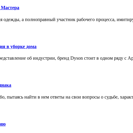
 Мастера
для одежды, а полноправный участник рабочего процесса, имит
ия в уборке дома
редставление об индустрии, бренд Dyson стоит в одном ряду с Ap
диака
о, пытаясь найти в нем ответы на свои вопросы о судьбе, харак
нию