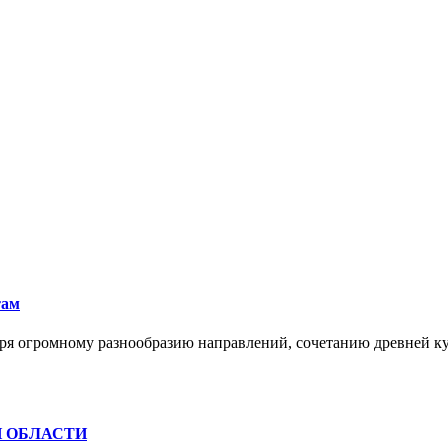
там
ря огромному разнообразию направлений, сочетанию древней к
Й ОБЛАСТИ