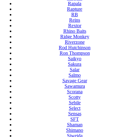
Rapala
Rapture
RB
Reins
Rextor
Rhino Baits
Ridge Monkey
Riverzone
Rod Hutchinson
Ron Thompson
Saikyo
Sakura
Salar
Salmo
Savage Gear
Sawamura
Scorana
Scotty
Sebile
Select
Sensas
SFT
Shaman
Shimano
Siweida