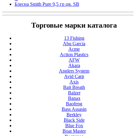
Блесна Smith Pure 9,5 гр цв. SB
Торговые марки каталога
13 Fishing
Abu Garcia
Acme
Action Plastics
AFW
Akara
Anglers System
Avid Carp
Axis
Bait Breath
Balzer
Banax
Baofeng
Bass Assasin
Berkley
Black Side
Blue Fox
Boat Master