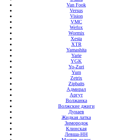
Van Fook
Versus
Vision
VMC
Wefox
Wormix
Xesta
XTR
Yamashita
Yarie
YGK
Yo-Zuri
Yum
Zetrix
Zipbaits
Адмирал
Аргут
Волжанка
Волжские джиги
Дунаев
Жидкая латка
Зимородок
Клинская
Левша-НН
Мастер лодок