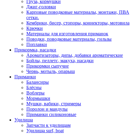
Груза, кормушки
Джиг-головки
Карповые поводковые материалы, монтажи, ПВА
сетки.
Кембрики, бисер, стопоры, коннекторы, мотовила
Крючки
Материалы для изготовления приманок
Поводки, поводковые материалы, гильзы
Поплавки
Прикормка, насадки
Ароматизаторы, дипы, добавки ароматические
Бойлы, пеллетс, макуха, насадки
Прикормки сыпучие
Червь, мотыль, опарыш
Приманки
Балансиры
Блёсны
Воблеры
Мормышки
Мушки, вабики, стримеры
Поролон и мандулы
Приманки силиконовые
Удилища
Запчасти к удилищам
Удилища surf, boat