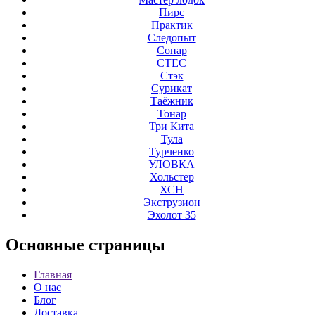
Пирс
Практик
Следопыт
Сонар
СТЕС
Стэк
Сурикат
Таёжник
Тонар
Три Кита
Тула
Турченко
УЛОВКА
Хольстер
ХСН
Экструзион
Эхолот 35
Основные
страницы
Главная
О нас
Блог
Доставка