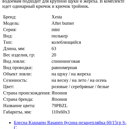
водоемам подходит для крупной щуки и жереха. В комплекте
идет одинарный крючок и крючок тройник.
Бренд:
Xesta
Модель:
After burner
Серия:
mini
Вид:
пилькер
Тип:
колеблющийся
Длина, мм:
63
Вес изделия, гр:
20
Вид ловли:
спиннинговая
Вид проводки:
равномерная
Объект ловли:
на щуку / на жереха
Сезонность:
на весну / на лето / на осень
Цвет:
розовые / серебряные / белые
Страна происхождения:
Япония
Страна бренда:
Япония
Название цвета:
79PBZL
Габариты, мм:
110x60x3
Блесна Kuusamo Rasanen бусина незацепляйка 60/15гр S-
C