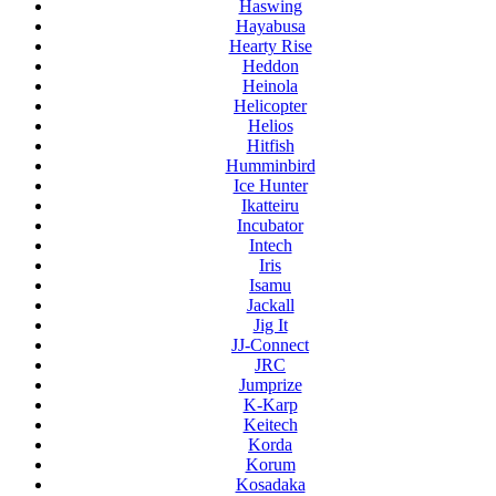
Haswing
Hayabusa
Hearty Rise
Heddon
Heinola
Helicopter
Helios
Hitfish
Humminbird
Ice Hunter
Ikatteiru
Incubator
Intech
Iris
Isamu
Jackall
Jig It
JJ-Connect
JRC
Jumprize
K-Karp
Keitech
Korda
Korum
Kosadaka