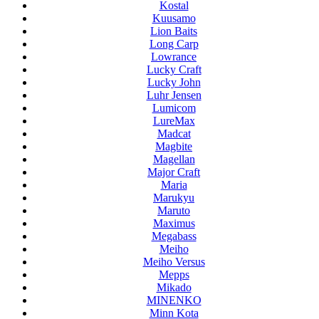
Kostal
Kuusamo
Lion Baits
Long Carp
Lowrance
Lucky Craft
Lucky John
Luhr Jensen
Lumicom
LureMax
Madcat
Magbite
Magellan
Major Craft
Maria
Marukyu
Maruto
Maximus
Megabass
Meiho
Meiho Versus
Mepps
Mikado
MINENKO
Minn Kota