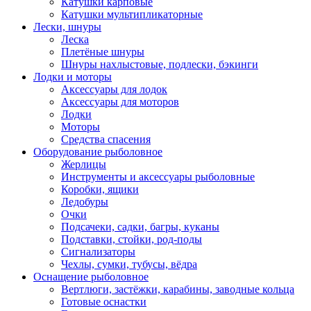
Катушки карповые
Катушки мультипликаторные
Лески, шнуры
Леска
Плетёные шнуры
Шнуры нахлыстовые, подлески, бэкинги
Лодки и моторы
Аксессуары для лодок
Аксессуары для моторов
Лодки
Моторы
Средства спасения
Оборудование рыболовное
Жерлицы
Инструменты и аксессуары рыболовные
Коробки, ящики
Ледобуры
Очки
Подсачеки, садки, багры, куканы
Подставки, стойки, род-поды
Сигнализаторы
Чехлы, сумки, тубусы, вёдра
Оснащение рыболовное
Вертлюги, застёжки, карабины, заводные кольца
Готовые оснастки