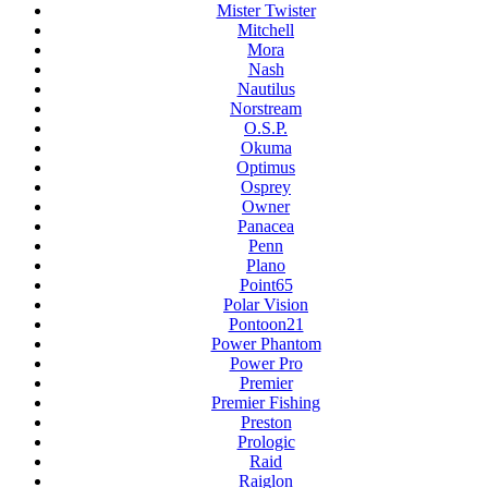
Mister Twister
Mitchell
Mora
Nash
Nautilus
Norstream
O.S.P.
Okuma
Optimus
Osprey
Owner
Panacea
Penn
Plano
Point65
Polar Vision
Pontoon21
Power Phantom
Power Pro
Premier
Premier Fishing
Preston
Prologic
Raid
Raiglon