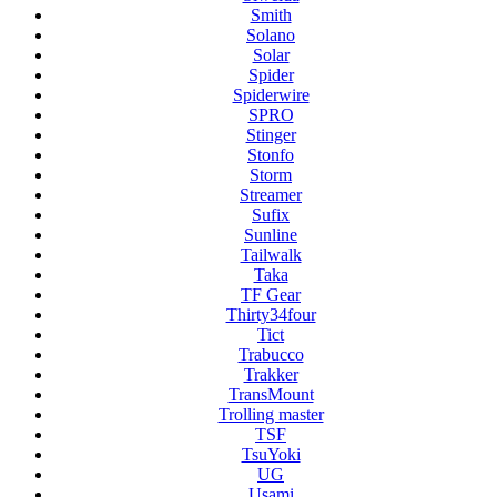
Smith
Solano
Solar
Spider
Spiderwire
SPRO
Stinger
Stonfo
Storm
Streamer
Sufix
Sunline
Tailwalk
Taka
TF Gear
Thirty34four
Tict
Trabucco
Trakker
TransMount
Trolling master
TSF
TsuYoki
UG
Usami