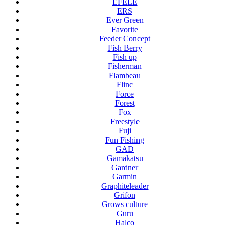
EFELE
ERS
Ever Green
Favorite
Feeder Concept
Fish Berry
Fish up
Fisherman
Flambeau
Flinc
Force
Forest
Fox
Freestyle
Fuji
Fun Fishing
GAD
Gamakatsu
Gardner
Garmin
Graphiteleader
Grifon
Grows culture
Guru
Halco