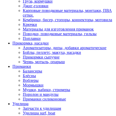
Груза, кормушки
Джиг-головки
Карповые поводковые материалы, монтажи, ПВА
сетки.
Кембрики, бисер, стопоры, коннекторы, мотовила
Крючки
Материалы для изготовления приманок
Поводки, поводковые материалы, гильзы
Поплавки
Прикормка, насадки
Ароматизаторы, дипы, добавки ароматические
Бойлы, пеллетс, макуха, насадки
Прикормки сыпучие
Червь, мотыль, опарыш
Приманки
Балансиры
Блёсны
Воблеры
Мормышки
Мушки, вабики, стримеры
Поролон и мандулы
Приманки силиконовые
Удилища
Запчасти к удилищам
Удилища surf, boat