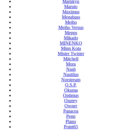
Marukyu
Maruto
Maximus
Megabass
Meiho
Meiho Versus
Mepps
Mikado
MINENKO
Minn Kota
Mister Twister
Mitchell
Mora
Nash
Nautilus
Norstream
O.S.P.
Okuma
Optimus
Osprey
Owner
Panacea
Penn
Plano
Point65