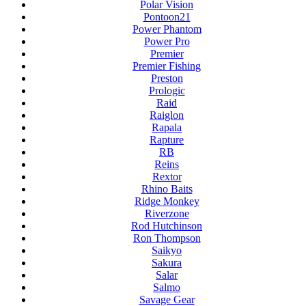
Polar Vision
Pontoon21
Power Phantom
Power Pro
Premier
Premier Fishing
Preston
Prologic
Raid
Raiglon
Rapala
Rapture
RB
Reins
Rextor
Rhino Baits
Ridge Monkey
Riverzone
Rod Hutchinson
Ron Thompson
Saikyo
Sakura
Salar
Salmo
Savage Gear