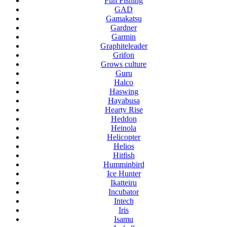
Fun Fishing
GAD
Gamakatsu
Gardner
Garmin
Graphiteleader
Grifon
Grows culture
Guru
Halco
Haswing
Hayabusa
Hearty Rise
Heddon
Heinola
Helicopter
Helios
Hitfish
Humminbird
Ice Hunter
Ikatteiru
Incubator
Intech
Iris
Isamu