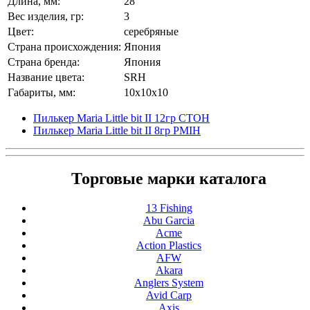
Длина, мм:
28
Вес изделия, гр:
3
Цвет:
серебряные
Страна происхождения:
Япония
Страна бренда:
Япония
Название цвета:
SRH
Габариты, мм:
10x10x10
Пилькер Maria Little bit II 12гр CTOH
Пилькер Maria Little bit II 8гр PMIH
Торговые марки каталога
13 Fishing
Abu Garcia
Acme
Action Plastics
AFW
Akara
Anglers System
Avid Carp
Axis