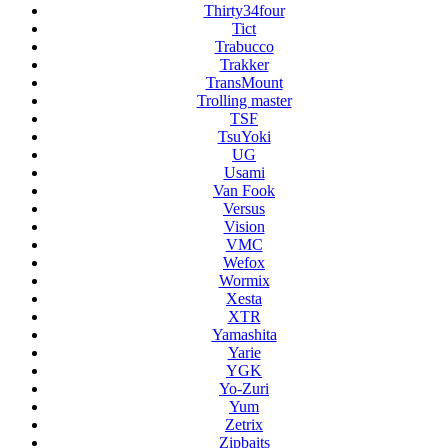
Thirty34four
Tict
Trabucco
Trakker
TransMount
Trolling master
TSF
TsuYoki
UG
Usami
Van Fook
Versus
Vision
VMC
Wefox
Wormix
Xesta
XTR
Yamashita
Yarie
YGK
Yo-Zuri
Yum
Zetrix
Zipbaits