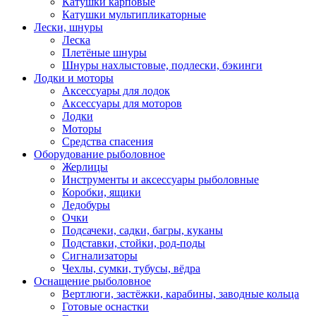
Катушки карповые
Катушки мультипликаторные
Лески, шнуры
Леска
Плетёные шнуры
Шнуры нахлыстовые, подлески, бэкинги
Лодки и моторы
Аксессуары для лодок
Аксессуары для моторов
Лодки
Моторы
Средства спасения
Оборудование рыболовное
Жерлицы
Инструменты и аксессуары рыболовные
Коробки, ящики
Ледобуры
Очки
Подсачеки, садки, багры, куканы
Подставки, стойки, род-поды
Сигнализаторы
Чехлы, сумки, тубусы, вёдра
Оснащение рыболовное
Вертлюги, застёжки, карабины, заводные кольца
Готовые оснастки