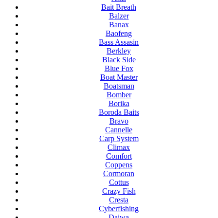
Bait Breath
Balzer
Banax
Baofeng
Bass Assasin
Berkley
Black Side
Blue Fox
Boat Master
Boatsman
Bomber
Borika
Boroda Baits
Bravo
Cannelle
Carp System
Climax
Comfort
Coppens
Cormoran
Cottus
Crazy Fish
Cresta
Cyberfishing
Daiwa