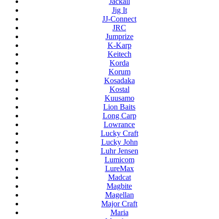
Jackall
Jig It
JJ-Connect
JRC
Jumprize
K-Karp
Keitech
Korda
Korum
Kosadaka
Kostal
Kuusamo
Lion Baits
Long Carp
Lowrance
Lucky Craft
Lucky John
Luhr Jensen
Lumicom
LureMax
Madcat
Magbite
Magellan
Major Craft
Maria