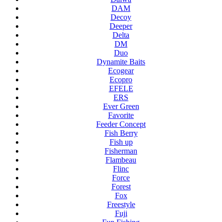
DAM
Decoy
Deeper
Delta
DM
Duo
Dynamite Baits
Ecogear
Ecopro
EFELE
ERS
Ever Green
Favorite
Feeder Concept
Fish Berry
Fish up
Fisherman
Flambeau
Flinc
Force
Forest
Fox
Freestyle
Fuji