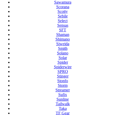
Sawamura
Scorana
Scotty
Sebile
Select
Sensas
SFT
Shaman
Shimano
Siweida
Smith
Solano
Solar
Spider
Spiderwire
SPRO
Stinger
Stonfo
Storm
Streamer
Sufix
Sunline
Tailwalk
Taka
TF Gear