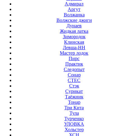
Адмирал
Аргут
Волжанка
Волжские джиги
Дунаев
Жидкая латка
Зимородок
Клинская
Левша-НН
Мастер лодок
Пирс
Практик
Следопыт
Сонар
СТЕС
Стэк
Сурикат
Таёжник
Тонар
Три Кита
Тула
Турченко
УЛОВКА
Хольстер
ХСН