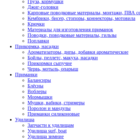
Груза, кормушки
Джиг-головки
Карповые поводковые материалы, монтажи, ПВА се
Кембрики, бисер, стопоры, коннекторы, мотовила
Крючки
Материалы для изготовления приманок
Поводки, поводковые материалы, гильзы
Поплавки
Прикормка, насадки
Ароматизаторы, дипы, добавки ароматические
Бойлы, пеллетс, макуха, насадки
Прикормки сыпучие
Червь, мотыль, опарыш
Приманки
Балансиры
Блёсны
Воблеры
Мормышки
Мушки, вабики, стримеры
Поролон и мандулы
Приманки силиконовые
Удилища
Запчасти к удилищам
Удилища surf, boat
Удилища зимние