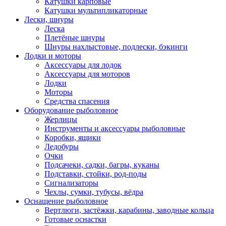
Катушки карповые
Катушки мультипликаторные
Лески, шнуры
Леска
Плетёные шнуры
Шнуры нахлыстовые, подлески, бэкинги
Лодки и моторы
Аксессуары для лодок
Аксессуары для моторов
Лодки
Моторы
Средства спасения
Оборудование рыболовное
Жерлицы
Инструменты и аксессуары рыболовные
Коробки, ящики
Ледобуры
Очки
Подсачеки, садки, багры, куканы
Подставки, стойки, род-поды
Сигнализаторы
Чехлы, сумки, тубусы, вёдра
Оснащение рыболовное
Вертлюги, застёжки, карабины, заводные кольца
Готовые оснастки