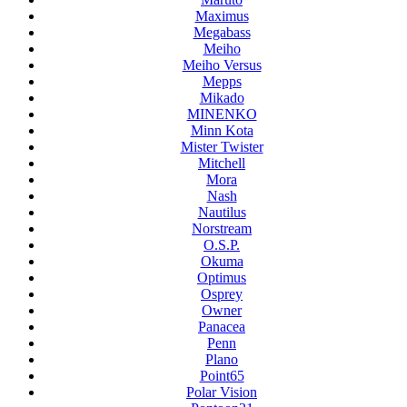
Maximus
Megabass
Meiho
Meiho Versus
Mepps
Mikado
MINENKO
Minn Kota
Mister Twister
Mitchell
Mora
Nash
Nautilus
Norstream
O.S.P.
Okuma
Optimus
Osprey
Owner
Panacea
Penn
Plano
Point65
Polar Vision