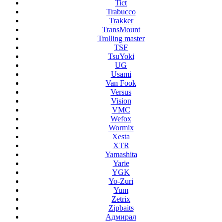
Tict
Trabucco
Trakker
TransMount
Trolling master
TSF
TsuYoki
UG
Usami
Van Fook
Versus
Vision
VMC
Wefox
Wormix
Xesta
XTR
Yamashita
Yarie
YGK
Yo-Zuri
Yum
Zetrix
Zipbaits
Адмирал