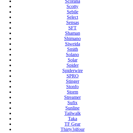
Scorana
Scotty
Sebile
Select
Sensas
SFT
Shaman
Shimano
Siweida
Smith
Solano
Solar
Spider
Spiderwire
SPRO
Stinger
Stonfo
Storm
Streamer
Sufix
Sunline
Tailwalk
Taka
TF Gear
Thirty34four