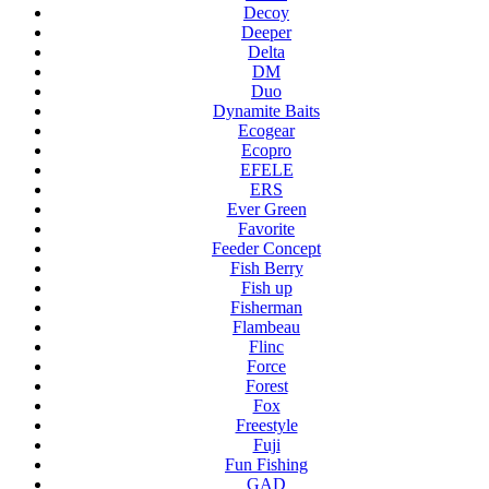
Decoy
Deeper
Delta
DM
Duo
Dynamite Baits
Ecogear
Ecopro
EFELE
ERS
Ever Green
Favorite
Feeder Concept
Fish Berry
Fish up
Fisherman
Flambeau
Flinc
Force
Forest
Fox
Freestyle
Fuji
Fun Fishing
GAD