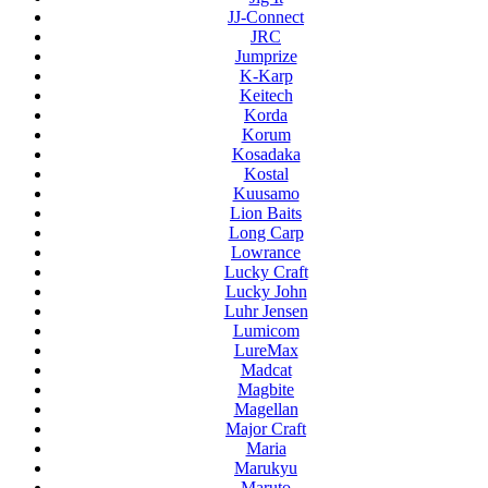
JJ-Connect
JRC
Jumprize
K-Karp
Keitech
Korda
Korum
Kosadaka
Kostal
Kuusamo
Lion Baits
Long Carp
Lowrance
Lucky Craft
Lucky John
Luhr Jensen
Lumicom
LureMax
Madcat
Magbite
Magellan
Major Craft
Maria
Marukyu
Maruto