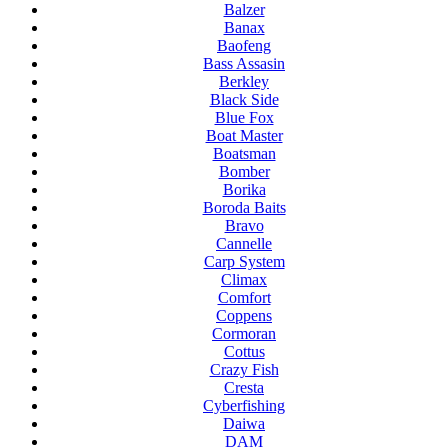
Balzer
Banax
Baofeng
Bass Assasin
Berkley
Black Side
Blue Fox
Boat Master
Boatsman
Bomber
Borika
Boroda Baits
Bravo
Cannelle
Carp System
Climax
Comfort
Coppens
Cormoran
Cottus
Crazy Fish
Cresta
Cyberfishing
Daiwa
DAM