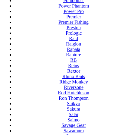
Pontoon21
Power Phantom
Power Pro
Premier
Premier Fishing
Preston
Prologic
Raid
Raiglon
Rapala
Rapture
RB
Reins
Rextor
Rhino Baits
Ridge Monkey
Riverzone
Rod Hutchinson
Ron Thompson
Saikyo
Sakura
Salar
Salmo
Savage Gear
Sawamura