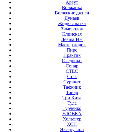
Аргут
Волжанка
Волжские джиги
Дунаев
Жидкая латка
Зимородок
Клинская
Левша-НН
Мастер лодок
Пирс
Практик
Следопыт
Сонар
СТЕС
Стэк
Сурикат
Таёжник
Тонар
Три Кита
Тула
Турченко
УЛОВКА
Хольстер
ХСН
Экструзион