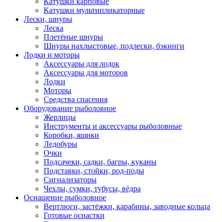
Катушки карповые
Катушки мультипликаторные
Лески, шнуры
Леска
Плетёные шнуры
Шнуры нахлыстовые, подлески, бэкинги
Лодки и моторы
Аксессуары для лодок
Аксессуары для моторов
Лодки
Моторы
Средства спасения
Оборудование рыболовное
Жерлицы
Инструменты и аксессуары рыболовные
Коробки, ящики
Ледобуры
Очки
Подсачеки, садки, багры, куканы
Подставки, стойки, род-поды
Сигнализаторы
Чехлы, сумки, тубусы, вёдра
Оснащение рыболовное
Вертлюги, застёжки, карабины, заводные кольца
Готовые оснастки