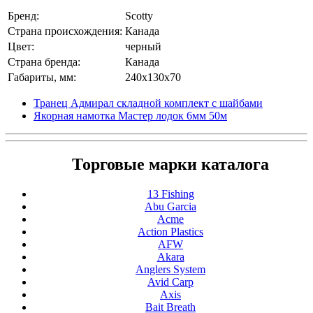
Бренд:
Scotty
Страна происхождения:
Канада
Цвет:
черный
Страна бренда:
Канада
Габариты, мм:
240x130x70
Транец Адмирал складной комплект с шайбами
Якорная намотка Мастер лодок 6мм 50м
Торговые марки каталога
13 Fishing
Abu Garcia
Acme
Action Plastics
AFW
Akara
Anglers System
Avid Carp
Axis
Bait Breath