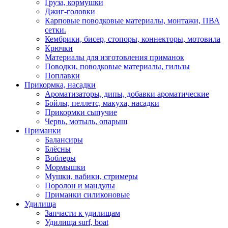
Груза, кормушки
Джиг-головки
Карповые поводковые материалы, монтажи, ПВА
сетки.
Кембрики, бисер, стопоры, коннекторы, мотовила
Крючки
Материалы для изготовления приманок
Поводки, поводковые материалы, гильзы
Поплавки
Прикормка, насадки
Ароматизаторы, дипы, добавки ароматические
Бойлы, пеллетс, макуха, насадки
Прикормки сыпучие
Червь, мотыль, опарыш
Приманки
Балансиры
Блёсны
Воблеры
Мормышки
Мушки, вабики, стримеры
Поролон и мандулы
Приманки силиконовые
Удилища
Запчасти к удилищам
Удилища surf, boat