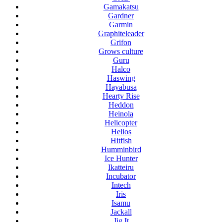
Gamakatsu
Gardner
Garmin
Graphiteleader
Grifon
Grows culture
Guru
Halco
Haswing
Hayabusa
Hearty Rise
Heddon
Heinola
Helicopter
Helios
Hitfish
Humminbird
Ice Hunter
Ikatteiru
Incubator
Intech
Iris
Isamu
Jackall
Jig It