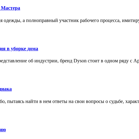
 Мастера
для одежды, а полноправный участник рабочего процесса, имит
ия в уборке дома
редставление об индустрии, бренд Dyson стоит в одном ряду с Ap
диака
о, пытаясь найти в нем ответы на свои вопросы о судьбе, харак
нию