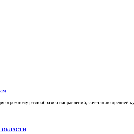
там
ря огромному разнообразию направлений, сочетанию древней к
Й ОБЛАСТИ