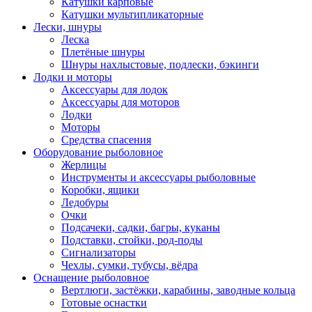
Катушки карповые
Катушки мультипликаторные
Лески, шнуры
Леска
Плетёные шнуры
Шнуры нахлыстовые, подлески, бэкинги
Лодки и моторы
Аксессуары для лодок
Аксессуары для моторов
Лодки
Моторы
Средства спасения
Оборудование рыболовное
Жерлицы
Инструменты и аксессуары рыболовные
Коробки, ящики
Ледобуры
Очки
Подсачеки, садки, багры, куканы
Подставки, стойки, род-поды
Сигнализаторы
Чехлы, сумки, тубусы, вёдра
Оснащение рыболовное
Вертлюги, застёжки, карабины, заводные кольца
Готовые оснастки