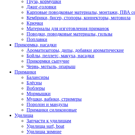
Груза, кормушки
Джиг-головки
Карповые поводковые материалы, монтажи, ПВА се
Кембрики, бисер, стопоры, коннекторы, мотовила
Крючки
Материалы для изготовления приманок
Поводки, поводковые материалы, гильзы
Поплавки
Прикормка, насадки
Ароматизаторы, дипы, добавки ароматические
Бойлы, пеллетс, макуха, насадки
Прикормки сыпучие
Червь, мотыль, опарыш
Приманки
Балансиры
Блёсны
Воблеры
Мормышки
Мушки, вабики, стримеры
Поролон и мандулы
Приманки силиконовые
Удилища
Запчасти к удилищам
Удилища surf, boat
Удилища зимние