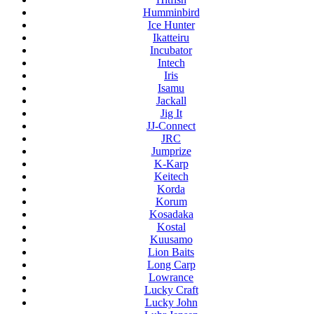
Humminbird
Ice Hunter
Ikatteiru
Incubator
Intech
Iris
Isamu
Jackall
Jig It
JJ-Connect
JRC
Jumprize
K-Karp
Keitech
Korda
Korum
Kosadaka
Kostal
Kuusamo
Lion Baits
Long Carp
Lowrance
Lucky Craft
Lucky John