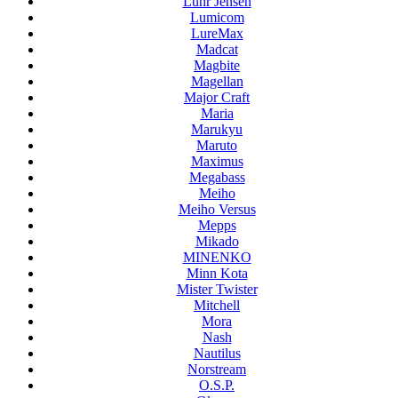
Luhr Jensen
Lumicom
LureMax
Madcat
Magbite
Magellan
Major Craft
Maria
Marukyu
Maruto
Maximus
Megabass
Meiho
Meiho Versus
Mepps
Mikado
MINENKO
Minn Kota
Mister Twister
Mitchell
Mora
Nash
Nautilus
Norstream
O.S.P.