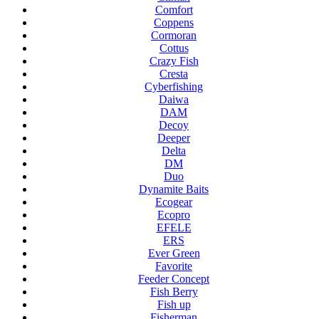
Comfort
Coppens
Cormoran
Cottus
Crazy Fish
Cresta
Cyberfishing
Daiwa
DAM
Decoy
Deeper
Delta
DM
Duo
Dynamite Baits
Ecogear
Ecopro
EFELE
ERS
Ever Green
Favorite
Feeder Concept
Fish Berry
Fish up
Fisherman