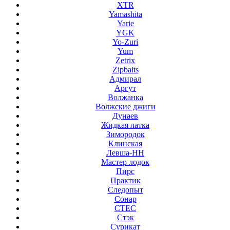
XTR
Yamashita
Yarie
YGK
Yo-Zuri
Yum
Zetrix
Zipbaits
Адмирал
Аргут
Волжанка
Волжские джиги
Дунаев
Жидкая латка
Зимородок
Клинская
Левша-НН
Мастер лодок
Пирс
Практик
Следопыт
Сонар
СТЕС
Стэк
Сурикат