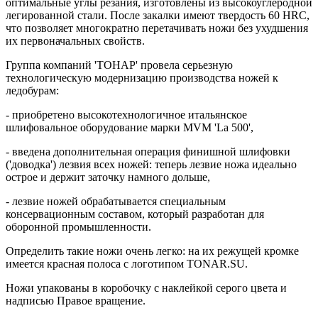
оптимальные углы резания, изготовлены из высокоуглеродной
легированной стали. После закалки имеют твердость 60 HRC,
что позволяет многократно перетачивать ножи без ухудшения
их первоначальных свойств.
Группа компаний 'ТОНАР' провела серьезную
технологическую модернизацию производства ножей к
ледобурам:
- приобретено высокотехнологичное итальянское
шлифовальное оборудование марки MVM 'La 500',
- введена дополнительная операция финишной шлифовки
('доводка') лезвия всех ножей: теперь лезвие ножа идеально
острое и держит заточку намного дольше,
- лезвие ножей обрабатывается специальным
консервационным составом, который разработан для
оборонной промышленности.
Определить такие ножи очень легко: на их режущей кромке
имеется красная полоса с логотипом TONAR.SU.
Ножи упакованы в коробочку с наклейкой серого цвета и
надписью Правое вращение.