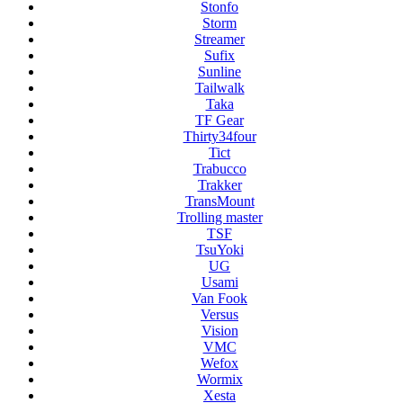
Stonfo
Storm
Streamer
Sufix
Sunline
Tailwalk
Taka
TF Gear
Thirty34four
Tict
Trabucco
Trakker
TransMount
Trolling master
TSF
TsuYoki
UG
Usami
Van Fook
Versus
Vision
VMC
Wefox
Wormix
Xesta