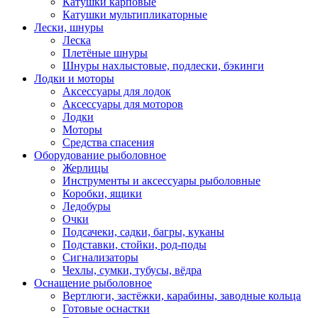
Катушки карповые
Катушки мультипликаторные
Лески, шнуры
Леска
Плетёные шнуры
Шнуры нахлыстовые, подлески, бэкинги
Лодки и моторы
Аксессуары для лодок
Аксессуары для моторов
Лодки
Моторы
Средства спасения
Оборудование рыболовное
Жерлицы
Инструменты и аксессуары рыболовные
Коробки, ящики
Ледобуры
Очки
Подсачеки, садки, багры, куканы
Подставки, стойки, род-поды
Сигнализаторы
Чехлы, сумки, тубусы, вёдра
Оснащение рыболовное
Вертлюги, застёжки, карабины, заводные кольца
Готовые оснастки