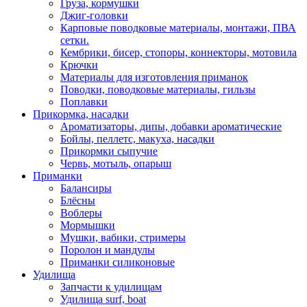
Груза, кормушки
Джиг-головки
Карповые поводковые материалы, монтажи, ПВА
сетки.
Кембрики, бисер, стопоры, коннекторы, мотовила
Крючки
Материалы для изготовления приманок
Поводки, поводковые материалы, гильзы
Поплавки
Прикормка, насадки
Ароматизаторы, дипы, добавки ароматические
Бойлы, пеллетс, макуха, насадки
Прикормки сыпучие
Червь, мотыль, опарыш
Приманки
Балансиры
Блёсны
Воблеры
Мормышки
Мушки, вабики, стримеры
Поролон и мандулы
Приманки силиконовые
Удилища
Запчасти к удилищам
Удилища surf, boat