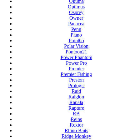
Okuma
Optimus
Osprey
Owner
Panacea
Penn
Plano
Point65
Polar Vision
Pontoon21
Power Phantom
Power Pro
Premier
Premier Fishing
Preston
Prologic
Raid
Raiglon
Rapala
Rapture
RB
Reins
Rextor
Rhino Baits
Ridge Monkey