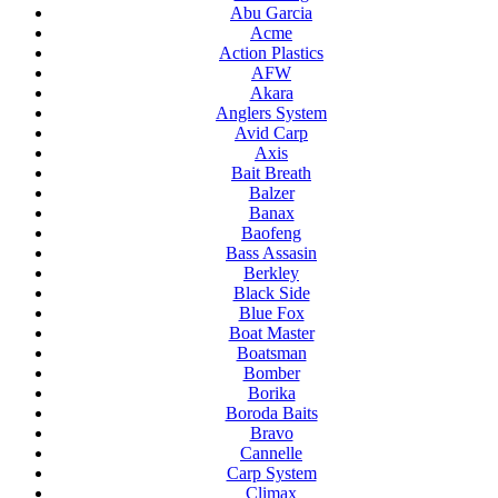
Abu Garcia
Acme
Action Plastics
AFW
Akara
Anglers System
Avid Carp
Axis
Bait Breath
Balzer
Banax
Baofeng
Bass Assasin
Berkley
Black Side
Blue Fox
Boat Master
Boatsman
Bomber
Borika
Boroda Baits
Bravo
Cannelle
Carp System
Climax