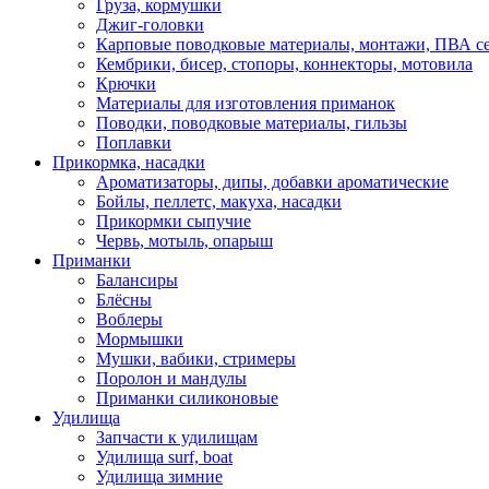
Груза, кормушки
Джиг-головки
Карповые поводковые материалы, монтажи, ПВА се
Кембрики, бисер, стопоры, коннекторы, мотовила
Крючки
Материалы для изготовления приманок
Поводки, поводковые материалы, гильзы
Поплавки
Прикормка, насадки
Ароматизаторы, дипы, добавки ароматические
Бойлы, пеллетс, макуха, насадки
Прикормки сыпучие
Червь, мотыль, опарыш
Приманки
Балансиры
Блёсны
Воблеры
Мормышки
Мушки, вабики, стримеры
Поролон и мандулы
Приманки силиконовые
Удилища
Запчасти к удилищам
Удилища surf, boat
Удилища зимние