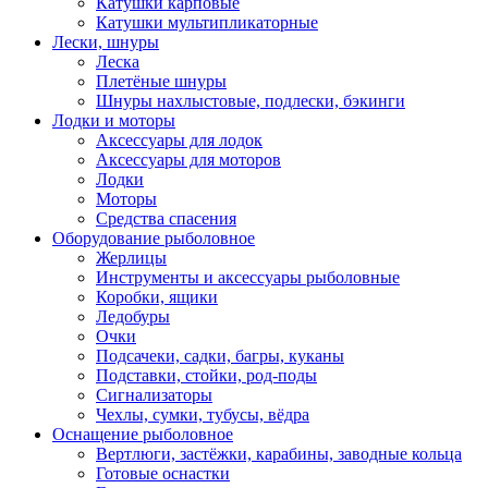
Катушки карповые
Катушки мультипликаторные
Лески, шнуры
Леска
Плетёные шнуры
Шнуры нахлыстовые, подлески, бэкинги
Лодки и моторы
Аксессуары для лодок
Аксессуары для моторов
Лодки
Моторы
Средства спасения
Оборудование рыболовное
Жерлицы
Инструменты и аксессуары рыболовные
Коробки, ящики
Ледобуры
Очки
Подсачеки, садки, багры, куканы
Подставки, стойки, род-поды
Сигнализаторы
Чехлы, сумки, тубусы, вёдра
Оснащение рыболовное
Вертлюги, застёжки, карабины, заводные кольца
Готовые оснастки