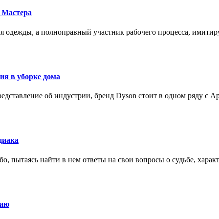
 Мастера
для одежды, а полноправный участник рабочего процесса, имит
ия в уборке дома
редставление об индустрии, бренд Dyson стоит в одном ряду с Ap
диака
о, пытаясь найти в нем ответы на свои вопросы о судьбе, харак
нию