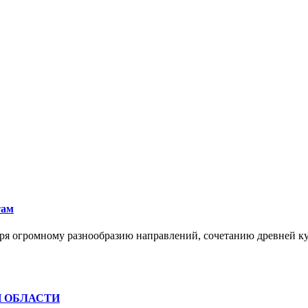
там
ря огромному разнообразию направлений, сочетанию древней к
Й ОБЛАСТИ