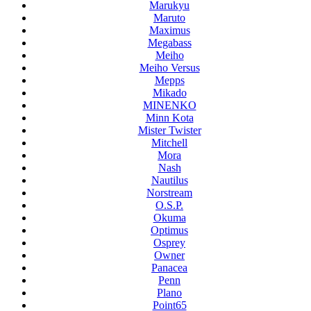
Marukyu
Maruto
Maximus
Megabass
Meiho
Meiho Versus
Mepps
Mikado
MINENKO
Minn Kota
Mister Twister
Mitchell
Mora
Nash
Nautilus
Norstream
O.S.P.
Okuma
Optimus
Osprey
Owner
Panacea
Penn
Plano
Point65