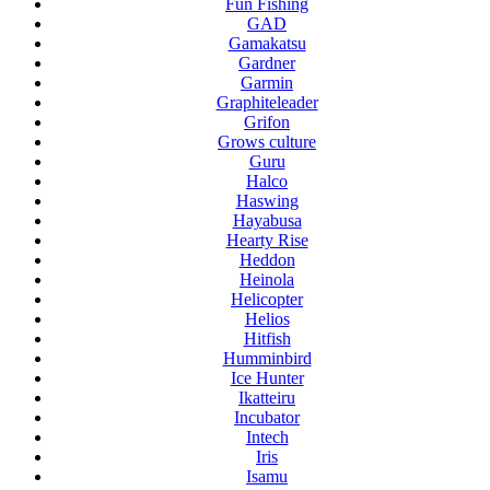
Fun Fishing
GAD
Gamakatsu
Gardner
Garmin
Graphiteleader
Grifon
Grows culture
Guru
Halco
Haswing
Hayabusa
Hearty Rise
Heddon
Heinola
Helicopter
Helios
Hitfish
Humminbird
Ice Hunter
Ikatteiru
Incubator
Intech
Iris
Isamu