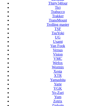
Thirty34four
Tict
Trabucco
Trakker
TransMount
Trolling master
TSF
TsuYoki
UG
Usami
Van Fook
Versus
Vision
VMC
Wefox
Wormix
Xesta
XTR
Yamashita
Yarie
YGK
Yo-Zuri
Yum
Zetrix
Zipbaits