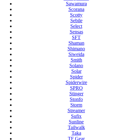
Sawamura
Scorana
Scotty
Sebile
Select
Sensas
SFT
Shaman
Shimano
Siweida
Smith
Solano
Solar
Spider
Spiderwire
SPRO
Stinger
Stonfo
Storm
Streamer
Sufix
Sunline
Tailwalk
Taka
TF Gear