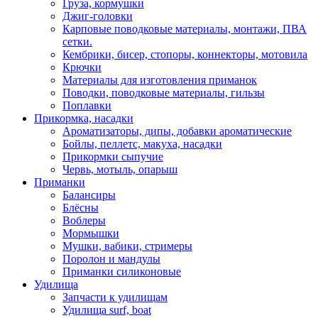
Груза, кормушки
Джиг-головки
Карповые поводковые материалы, монтажи, ПВА
сетки.
Кембрики, бисер, стопоры, коннекторы, мотовила
Крючки
Материалы для изготовления приманок
Поводки, поводковые материалы, гильзы
Поплавки
Прикормка, насадки
Ароматизаторы, дипы, добавки ароматические
Бойлы, пеллетс, макуха, насадки
Прикормки сыпучие
Червь, мотыль, опарыш
Приманки
Балансиры
Блёсны
Воблеры
Мормышки
Мушки, вабики, стримеры
Поролон и мандулы
Приманки силиконовые
Удилища
Запчасти к удилищам
Удилища surf, boat