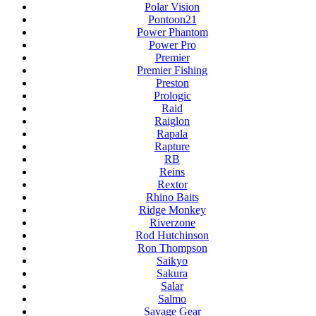
Polar Vision
Pontoon21
Power Phantom
Power Pro
Premier
Premier Fishing
Preston
Prologic
Raid
Raiglon
Rapala
Rapture
RB
Reins
Rextor
Rhino Baits
Ridge Monkey
Riverzone
Rod Hutchinson
Ron Thompson
Saikyo
Sakura
Salar
Salmo
Savage Gear