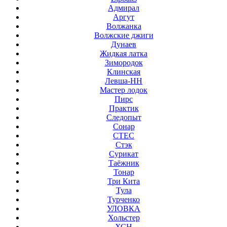
Адмирал
Аргут
Волжанка
Волжские джиги
Дунаев
Жидкая латка
Зимородок
Клинская
Левша-НН
Мастер лодок
Пирс
Практик
Следопыт
Сонар
СТЕС
Стэк
Сурикат
Таёжник
Тонар
Три Кита
Тула
Турченко
УЛОВКА
Хольстер
ХСН