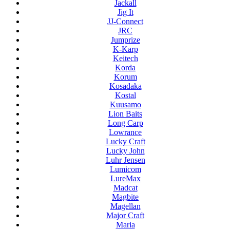
Jackall
Jig It
JJ-Connect
JRC
Jumprize
K-Karp
Keitech
Korda
Korum
Kosadaka
Kostal
Kuusamo
Lion Baits
Long Carp
Lowrance
Lucky Craft
Lucky John
Luhr Jensen
Lumicom
LureMax
Madcat
Magbite
Magellan
Major Craft
Maria