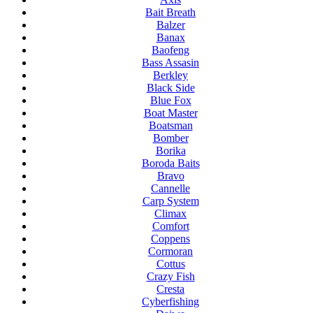
Bait Breath
Balzer
Banax
Baofeng
Bass Assasin
Berkley
Black Side
Blue Fox
Boat Master
Boatsman
Bomber
Borika
Boroda Baits
Bravo
Cannelle
Carp System
Climax
Comfort
Coppens
Cormoran
Cottus
Crazy Fish
Cresta
Cyberfishing