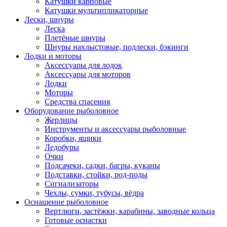
Катушки карповые
Катушки мультипликаторные
Лески, шнуры
Леска
Плетёные шнуры
Шнуры нахлыстовые, подлески, бэкинги
Лодки и моторы
Аксессуары для лодок
Аксессуары для моторов
Лодки
Моторы
Средства спасения
Оборудование рыболовное
Жерлицы
Инструменты и аксессуары рыболовные
Коробки, ящики
Ледобуры
Очки
Подсачеки, садки, багры, куканы
Подставки, стойки, род-поды
Сигнализаторы
Чехлы, сумки, тубусы, вёдра
Оснащение рыболовное
Вертлюги, застёжки, карабины, заводные кольца
Готовые оснастки