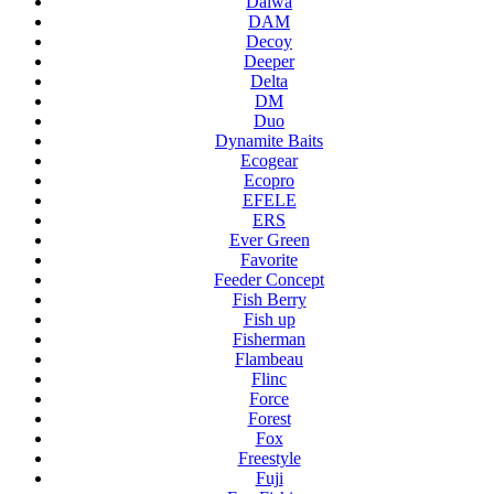
Daiwa
DAM
Decoy
Deeper
Delta
DM
Duo
Dynamite Baits
Ecogear
Ecopro
EFELE
ERS
Ever Green
Favorite
Feeder Concept
Fish Berry
Fish up
Fisherman
Flambeau
Flinc
Force
Forest
Fox
Freestyle
Fuji