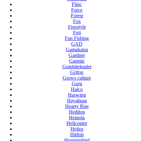
Flinc
Force
Forest
Fox
Freestyle
Fuji
Fun Fishing
GAD
Gamakatsu
Gardner
Garmin
Graphiteleader
Grifon
Grows culture
Guru
Halco
Haswing
Hayabusa
Hearty Rise
Heddon
Heinola
Helicopter
Helios
Hitfish
Humminbird