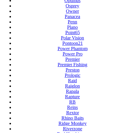
Optimus
Osprey
Owner
Panacea
Penn
Plano
Point65
Polar Vision
Pontoon21
Power Phantom
Power Pro
Premier
Premier Fishing
Preston
Prologic
Raid
Raiglon
Rapala
Rapture
RB
Reins
Rextor
Rhino Baits
Ridge Monkey
Riverzone