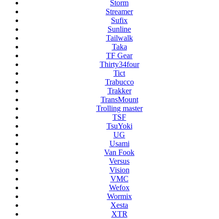
Storm
Streamer
Sufix
Sunline
Tailwalk
Taka
TF Gear
Thirty34four
Tict
Trabucco
Trakker
TransMount
Trolling master
TSF
TsuYoki
UG
Usami
Van Fook
Versus
Vision
VMC
Wefox
Wormix
Xesta
XTR