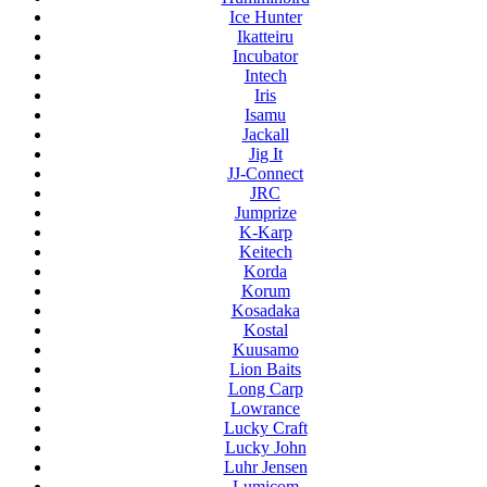
Ice Hunter
Ikatteiru
Incubator
Intech
Iris
Isamu
Jackall
Jig It
JJ-Connect
JRC
Jumprize
K-Karp
Keitech
Korda
Korum
Kosadaka
Kostal
Kuusamo
Lion Baits
Long Carp
Lowrance
Lucky Craft
Lucky John
Luhr Jensen
Lumicom