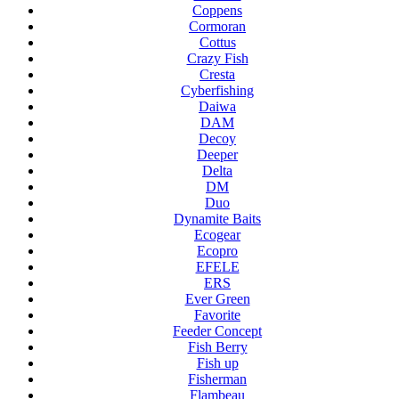
Coppens
Cormoran
Cottus
Crazy Fish
Cresta
Cyberfishing
Daiwa
DAM
Decoy
Deeper
Delta
DM
Duo
Dynamite Baits
Ecogear
Ecopro
EFELE
ERS
Ever Green
Favorite
Feeder Concept
Fish Berry
Fish up
Fisherman
Flambeau