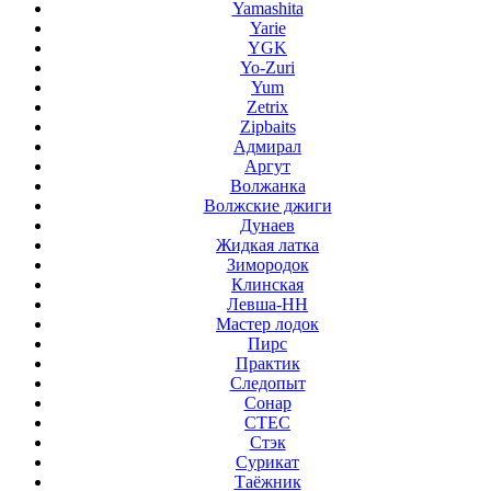
Yamashita
Yarie
YGK
Yo-Zuri
Yum
Zetrix
Zipbaits
Адмирал
Аргут
Волжанка
Волжские джиги
Дунаев
Жидкая латка
Зимородок
Клинская
Левша-НН
Мастер лодок
Пирс
Практик
Следопыт
Сонар
СТЕС
Стэк
Сурикат
Таёжник