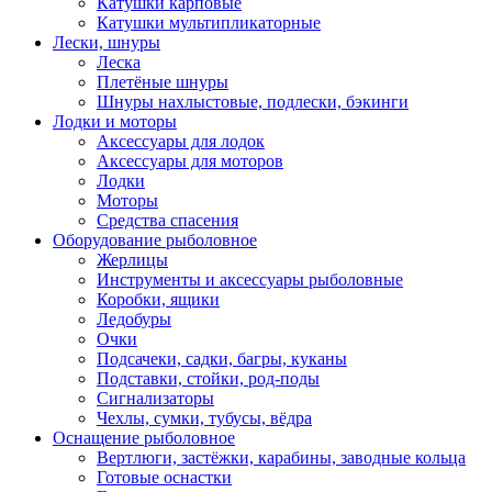
Катушки карповые
Катушки мультипликаторные
Лески, шнуры
Леска
Плетёные шнуры
Шнуры нахлыстовые, подлески, бэкинги
Лодки и моторы
Аксессуары для лодок
Аксессуары для моторов
Лодки
Моторы
Средства спасения
Оборудование рыболовное
Жерлицы
Инструменты и аксессуары рыболовные
Коробки, ящики
Ледобуры
Очки
Подсачеки, садки, багры, куканы
Подставки, стойки, род-поды
Сигнализаторы
Чехлы, сумки, тубусы, вёдра
Оснащение рыболовное
Вертлюги, застёжки, карабины, заводные кольца
Готовые оснастки