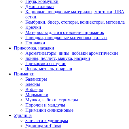
Груза, кормушки
Джиг-головки
Карповые поводковые материалы, монтажи, ПВА
сетки.
Кембрики, бисер, стопоры, коннекторы, мотовила
Крючки
Материалы для изготовления приманок
Поводки, поводковые материалы, гильзы
Поплавки
Прикормка, насадки
Ароматизаторы, дипы, добавки ароматические
Бойлы, пеллетс, макуха, насадки
Прикормки сыпучие
Червь, мотыль, опарыш
Приманки
Балансиры
Блёсны
Воблеры
Мормышки
Мушки, вабики, стримеры
Поролон и мандулы
Приманки силиконовые
Удилища
Запчасти к удилищам
Удилища surf, boat