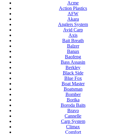
Acme
Action Plastics
AFW
Akara
Anglers System
Avid Carp
Axis
Bait Breath
Balzer
Banax
Baofeng
Bass Assasin
Berkley
Black Side
Blue Fox
Boat Master
Boatsman
Bomber
Borika
Boroda Baits
Bravo
Cannelle
Carp System
Climax
Comfort