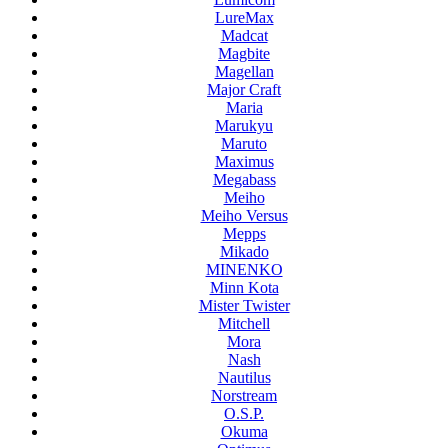
LureMax
Madcat
Magbite
Magellan
Major Craft
Maria
Marukyu
Maruto
Maximus
Megabass
Meiho
Meiho Versus
Mepps
Mikado
MINENKO
Minn Kota
Mister Twister
Mitchell
Mora
Nash
Nautilus
Norstream
O.S.P.
Okuma