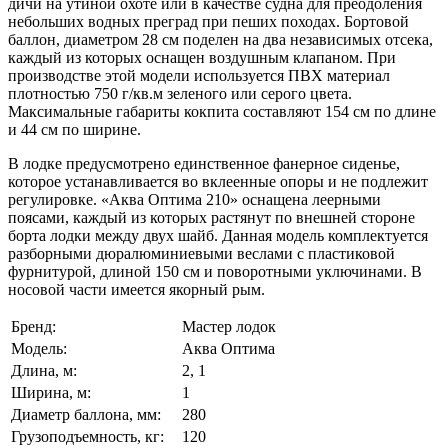
дичи на утиной охоте или в качестве судна для преодоления
небольших водных преград при пеших походах. Бортовой
баллон, диаметром 28 см поделен на два независимых отсека,
каждый из которых оснащен воздушным клапаном. При
производстве этой модели используется ПВХ материал
плотностью 750 г/кв.м зеленого или серого цвета.
Максимальные габариты кокпита составляют 154 см по длине
и 44 см по ширине.
В лодке предусмотрено единственное фанерное сиденье,
которое устанавливается во вклеенные опоры и не подлежит
регулировке. «Аква Оптима 210» оснащена леерными
поясами, каждый из которых растянут по внешней стороне
борта лодки между двух шайб. Данная модель комплектуется
разборными дюралюминиевыми веслами с пластиковой
фурнитурой, длиной 150 см и поворотными уключинами. В
носовой части имеется якорный рым.
Бренд:
Мастер лодок
Модель:
Аква Оптима
Длина, м:
2, 1
Ширина, м:
1
Диаметр баллона, мм:
280
Грузоподъемность, кг:
120