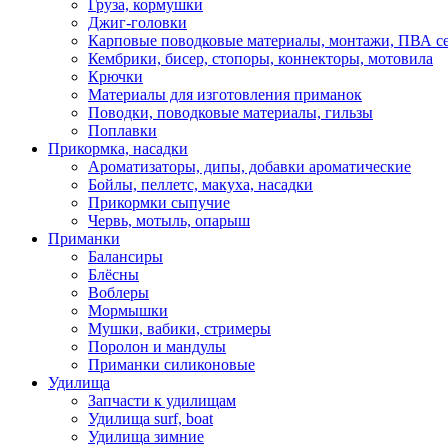
Груза, кормушки
Джиг-головки
Карповые поводковые материалы, монтажи, ПВА се
Кембрики, бисер, стопоры, коннекторы, мотовила
Крючки
Материалы для изготовления приманок
Поводки, поводковые материалы, гильзы
Поплавки
Прикормка, насадки
Ароматизаторы, дипы, добавки ароматические
Бойлы, пеллетс, макуха, насадки
Прикормки сыпучие
Червь, мотыль, опарыш
Приманки
Балансиры
Блёсны
Воблеры
Мормышки
Мушки, вабики, стримеры
Поролон и мандулы
Приманки силиконовые
Удилища
Запчасти к удилищам
Удилища surf, boat
Удилища зимние