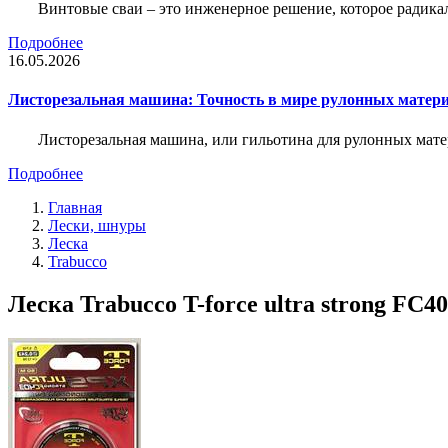
Винтовые сваи – это инженерное решение, которое радика
Подробнее
16.05.2026
Листорезальная машина: Точность в мире рулонных матер
Листорезальная машина, или гильотина для рулонных мат
Подробнее
Главная
Лески, шнуры
Леска
Trabucco
Леска Trabucco T-force ultra strong FC4