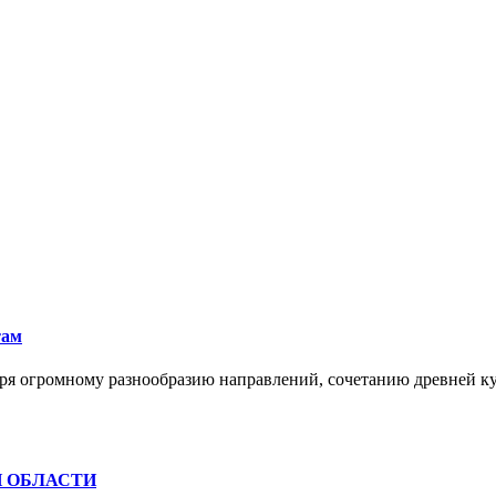
там
ря огромному разнообразию направлений, сочетанию древней к
Й ОБЛАСТИ