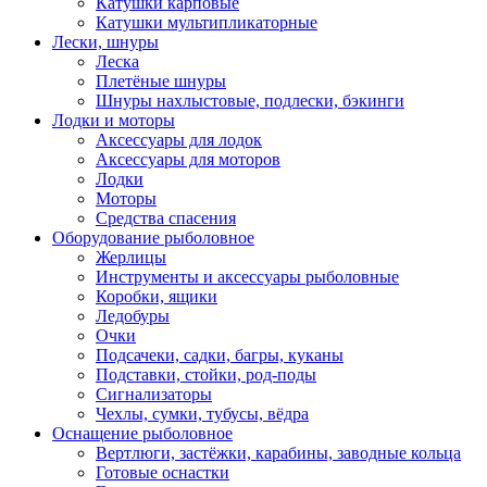
Катушки карповые
Катушки мультипликаторные
Лески, шнуры
Леска
Плетёные шнуры
Шнуры нахлыстовые, подлески, бэкинги
Лодки и моторы
Аксессуары для лодок
Аксессуары для моторов
Лодки
Моторы
Средства спасения
Оборудование рыболовное
Жерлицы
Инструменты и аксессуары рыболовные
Коробки, ящики
Ледобуры
Очки
Подсачеки, садки, багры, куканы
Подставки, стойки, род-поды
Сигнализаторы
Чехлы, сумки, тубусы, вёдра
Оснащение рыболовное
Вертлюги, застёжки, карабины, заводные кольца
Готовые оснастки