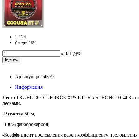
1 124
Скидка 26%
831
руб
x
Артикул: pr-94859
Информация
Леска TRABUCCO T-FORCE XPS ULTRA STRONG FC403 - новая
лесками.
-Размотка 50 м,
-100% флюорокарбон,
-Коэффициент преломления равен коэффициенту преломления в