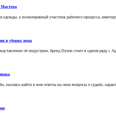
 Мастера
для одежды, а полноправный участник рабочего процесса, имит
ия в уборке дома
редставление об индустрии, бренд Dyson стоит в одном ряду с Ap
диака
о, пытаясь найти в нем ответы на свои вопросы о судьбе, харак
нию