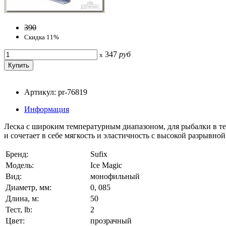
390
Скидка 11%
347
руб
x
Артикул: pr-76819
Информация
Леска с широким температурным диапазоном, для рыбалки в те
и сочетает в себе мягкость и эластичность с высокой разрывно
Бренд:
Sufix
Модель:
Ice Magic
Вид:
монофильный
Диаметр, мм:
0, 085
Длина, м:
50
Тест, lb:
2
Цвет:
прозрачный