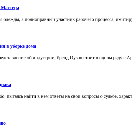
 Мастера
для одежды, а полноправный участник рабочего процесса, имит
ия в уборке дома
редставление об индустрии, бренд Dyson стоит в одном ряду с Ap
диака
о, пытаясь найти в нем ответы на свои вопросы о судьбе, харак
нию