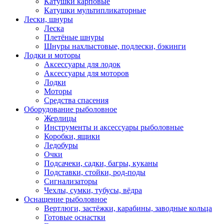
Катушки карповые
Катушки мультипликаторные
Лески, шнуры
Леска
Плетёные шнуры
Шнуры нахлыстовые, подлески, бэкинги
Лодки и моторы
Аксессуары для лодок
Аксессуары для моторов
Лодки
Моторы
Средства спасения
Оборудование рыболовное
Жерлицы
Инструменты и аксессуары рыболовные
Коробки, ящики
Ледобуры
Очки
Подсачеки, садки, багры, куканы
Подставки, стойки, род-поды
Сигнализаторы
Чехлы, сумки, тубусы, вёдра
Оснащение рыболовное
Вертлюги, застёжки, карабины, заводные кольца
Готовые оснастки