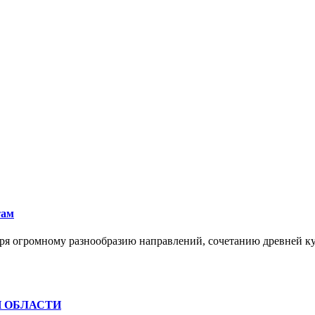
там
ря огромному разнообразию направлений, сочетанию древней к
Й ОБЛАСТИ