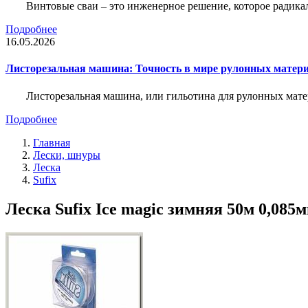
Винтовые сваи – это инженерное решение, которое радика
Подробнее
16.05.2026
Листорезальная машина: Точность в мире рулонных матер
Листорезальная машина, или гильотина для рулонных мат
Подробнее
Главная
Лески, шнуры
Леска
Sufix
Леска Sufix Ice magic зимняя 50м 0,085