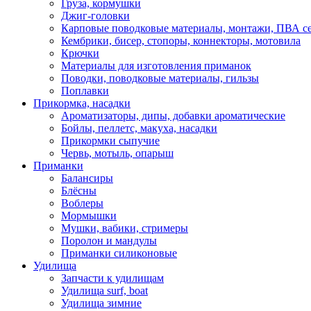
Груза, кормушки
Джиг-головки
Карповые поводковые материалы, монтажи, ПВА се
Кембрики, бисер, стопоры, коннекторы, мотовила
Крючки
Материалы для изготовления приманок
Поводки, поводковые материалы, гильзы
Поплавки
Прикормка, насадки
Ароматизаторы, дипы, добавки ароматические
Бойлы, пеллетс, макуха, насадки
Прикормки сыпучие
Червь, мотыль, опарыш
Приманки
Балансиры
Блёсны
Воблеры
Мормышки
Мушки, вабики, стримеры
Поролон и мандулы
Приманки силиконовые
Удилища
Запчасти к удилищам
Удилища surf, boat
Удилища зимние