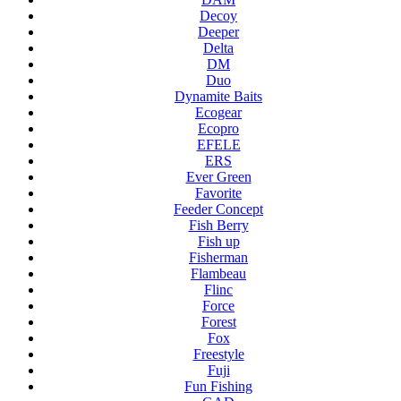
Decoy
Deeper
Delta
DM
Duo
Dynamite Baits
Ecogear
Ecopro
EFELE
ERS
Ever Green
Favorite
Feeder Concept
Fish Berry
Fish up
Fisherman
Flambeau
Flinc
Force
Forest
Fox
Freestyle
Fuji
Fun Fishing