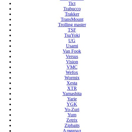
Tict
Trabucco
Trakker
TransMount
Trolling master
TSF
TsuYoki
UG
Usami
Van Fook
Versus
Vision
VMC
Wefox
Wormix
Xesta
XTR
Yamashita
Yarie
YGK
Yo-Zuri
Yum
Zetrix
Zipbaits
Адмирал