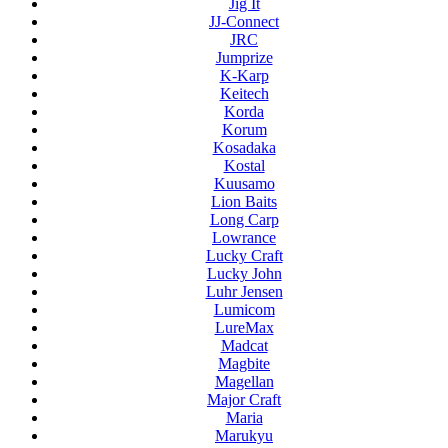
Jig It
JJ-Connect
JRC
Jumprize
K-Karp
Keitech
Korda
Korum
Kosadaka
Kostal
Kuusamo
Lion Baits
Long Carp
Lowrance
Lucky Craft
Lucky John
Luhr Jensen
Lumicom
LureMax
Madcat
Magbite
Magellan
Major Craft
Maria
Marukyu