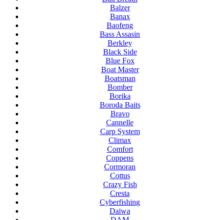
Balzer
Banax
Baofeng
Bass Assasin
Berkley
Black Side
Blue Fox
Boat Master
Boatsman
Bomber
Borika
Boroda Baits
Bravo
Cannelle
Carp System
Climax
Comfort
Coppens
Cormoran
Cottus
Crazy Fish
Cresta
Cyberfishing
Daiwa
DAM