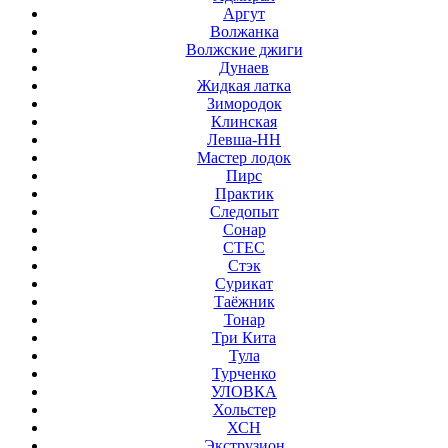
Аргут
Волжанка
Волжские джиги
Дунаев
Жидкая латка
Зимородок
Клинская
Левша-НН
Мастер лодок
Пирс
Практик
Следопыт
Сонар
СТЕС
Стэк
Сурикат
Таёжник
Тонар
Три Кита
Тула
Турченко
УЛОВКА
Хольстер
ХСН
Экструзион