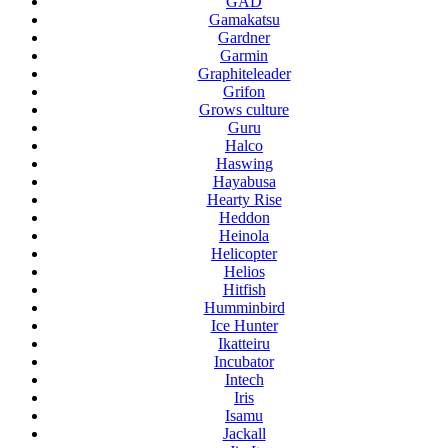
GAD
Gamakatsu
Gardner
Garmin
Graphiteleader
Grifon
Grows culture
Guru
Halco
Haswing
Hayabusa
Hearty Rise
Heddon
Heinola
Helicopter
Helios
Hitfish
Humminbird
Ice Hunter
Ikatteiru
Incubator
Intech
Iris
Isamu
Jackall