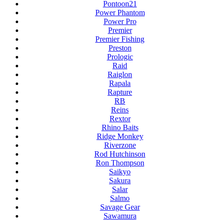
Pontoon21
Power Phantom
Power Pro
Premier
Premier Fishing
Preston
Prologic
Raid
Raiglon
Rapala
Rapture
RB
Reins
Rextor
Rhino Baits
Ridge Monkey
Riverzone
Rod Hutchinson
Ron Thompson
Saikyo
Sakura
Salar
Salmo
Savage Gear
Sawamura