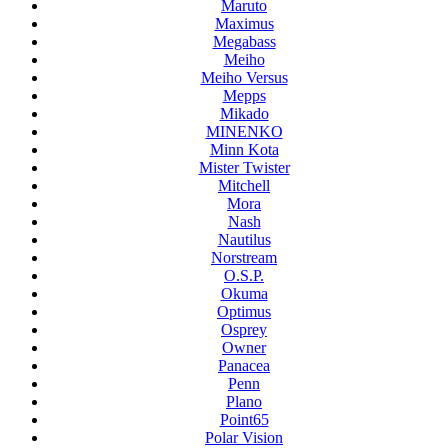
Maruto
Maximus
Megabass
Meiho
Meiho Versus
Mepps
Mikado
MINENKO
Minn Kota
Mister Twister
Mitchell
Mora
Nash
Nautilus
Norstream
O.S.P.
Okuma
Optimus
Osprey
Owner
Panacea
Penn
Plano
Point65
Polar Vision