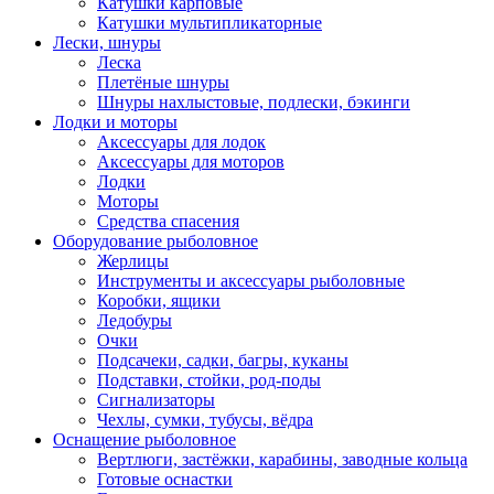
Катушки карповые
Катушки мультипликаторные
Лески, шнуры
Леска
Плетёные шнуры
Шнуры нахлыстовые, подлески, бэкинги
Лодки и моторы
Аксессуары для лодок
Аксессуары для моторов
Лодки
Моторы
Средства спасения
Оборудование рыболовное
Жерлицы
Инструменты и аксессуары рыболовные
Коробки, ящики
Ледобуры
Очки
Подсачеки, садки, багры, куканы
Подставки, стойки, род-поды
Сигнализаторы
Чехлы, сумки, тубусы, вёдра
Оснащение рыболовное
Вертлюги, застёжки, карабины, заводные кольца
Готовые оснастки