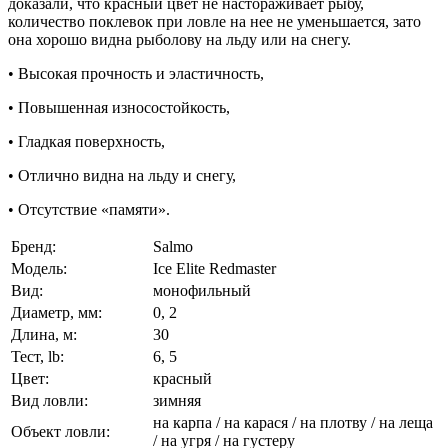
доказали, что красный цвет не настораживает рыбу,
количество поклевок при ловле на нее не уменьшается, зато
она хорошо видна рыболову на льду или на снегу.
• Высокая прочность и эластичность,
• Повышенная износостойкость,
• Гладкая поверхность,
• Отлично видна на льду и снегу,
• Отсутствие «памяти».
Бренд:
Salmo
Модель:
Ice Elite Redmaster
Вид:
монофильный
Диаметр, мм:
0, 2
Длина, м:
30
Тест, lb:
6, 5
Цвет:
красный
Вид ловли:
зимняя
на карпа / на карася / на плотву / на леща
Объект ловли:
/ на угря / на густеру