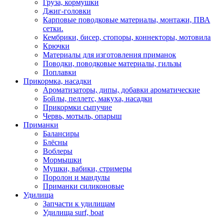
Груза, кормушки
Джиг-головки
Карповые поводковые материалы, монтажи, ПВА
сетки.
Кембрики, бисер, стопоры, коннекторы, мотовила
Крючки
Материалы для изготовления приманок
Поводки, поводковые материалы, гильзы
Поплавки
Прикормка, насадки
Ароматизаторы, дипы, добавки ароматические
Бойлы, пеллетс, макуха, насадки
Прикормки сыпучие
Червь, мотыль, опарыш
Приманки
Балансиры
Блёсны
Воблеры
Мормышки
Мушки, вабики, стримеры
Поролон и мандулы
Приманки силиконовые
Удилища
Запчасти к удилищам
Удилища surf, boat