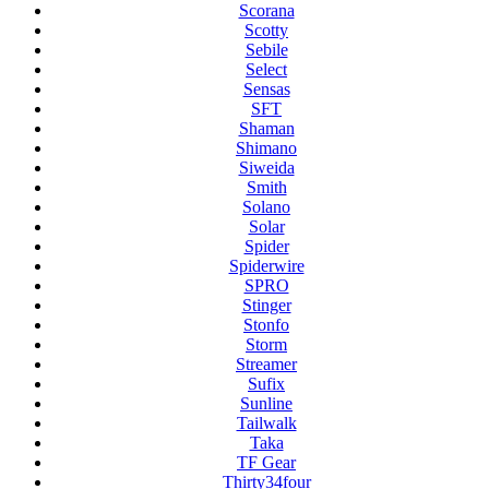
Scorana
Scotty
Sebile
Select
Sensas
SFT
Shaman
Shimano
Siweida
Smith
Solano
Solar
Spider
Spiderwire
SPRO
Stinger
Stonfo
Storm
Streamer
Sufix
Sunline
Tailwalk
Taka
TF Gear
Thirty34four