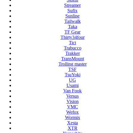
Streamer
Sufix
Sunline
Tailwalk
Taka
TF Gear
Thirty34four
Tict
Trabucco
Trakker
TransMount
Trolling master
TSF
TsuYoki
UG
Usami
Van Fook
Versus
Vision
VMC
Wefox
Wormix
Xesta
XTR