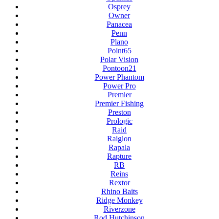
Osprey
Owner
Panacea
Penn
Plano
Point65
Polar Vision
Pontoon21
Power Phantom
Power Pro
Premier
Premier Fishing
Preston
Prologic
Raid
Raiglon
Rapala
Rapture
RB
Reins
Rextor
Rhino Baits
Ridge Monkey
Riverzone
Rod Hutchinson