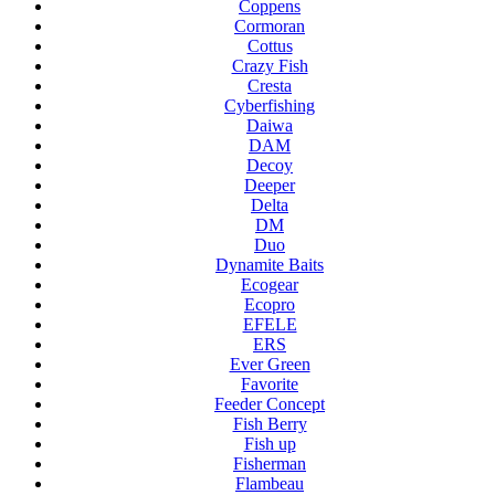
Coppens
Cormoran
Cottus
Crazy Fish
Cresta
Cyberfishing
Daiwa
DAM
Decoy
Deeper
Delta
DM
Duo
Dynamite Baits
Ecogear
Ecopro
EFELE
ERS
Ever Green
Favorite
Feeder Concept
Fish Berry
Fish up
Fisherman
Flambeau