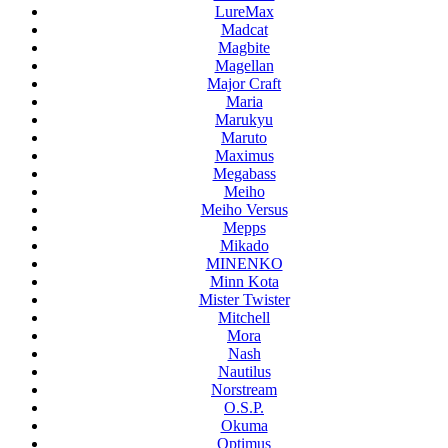
LureMax
Madcat
Magbite
Magellan
Major Craft
Maria
Marukyu
Maruto
Maximus
Megabass
Meiho
Meiho Versus
Mepps
Mikado
MINENKO
Minn Kota
Mister Twister
Mitchell
Mora
Nash
Nautilus
Norstream
O.S.P.
Okuma
Optimus