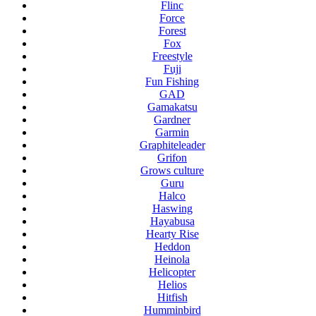
Flinc
Force
Forest
Fox
Freestyle
Fuji
Fun Fishing
GAD
Gamakatsu
Gardner
Garmin
Graphiteleader
Grifon
Grows culture
Guru
Halco
Haswing
Hayabusa
Hearty Rise
Heddon
Heinola
Helicopter
Helios
Hitfish
Humminbird