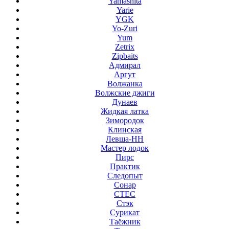
Yamashita
Yarie
YGK
Yo-Zuri
Yum
Zetrix
Zipbaits
Адмирал
Аргут
Волжанка
Волжские джиги
Дунаев
Жидкая латка
Зимородок
Клинская
Левша-НН
Мастер лодок
Пирс
Практик
Следопыт
Сонар
СТЕС
Стэк
Сурикат
Таёжник