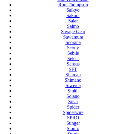
Ron Thompson
Saikyo
Sakura
Salar
Salmo
Savage Gear
Sawamura
Scorana
Scotty
Sebile
Select
Sensas
SFT
Shaman
Shimano
Siweida
Smith
Solano
Solar
Spider
Spiderwire
SPRO
Stinger
Stonfo
Storm