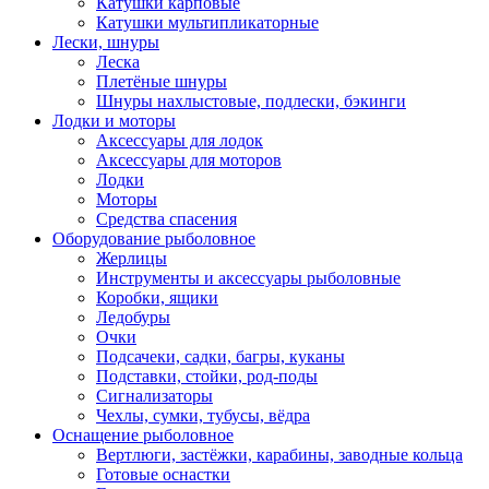
Катушки карповые
Катушки мультипликаторные
Лески, шнуры
Леска
Плетёные шнуры
Шнуры нахлыстовые, подлески, бэкинги
Лодки и моторы
Аксессуары для лодок
Аксессуары для моторов
Лодки
Моторы
Средства спасения
Оборудование рыболовное
Жерлицы
Инструменты и аксессуары рыболовные
Коробки, ящики
Ледобуры
Очки
Подсачеки, садки, багры, куканы
Подставки, стойки, род-поды
Сигнализаторы
Чехлы, сумки, тубусы, вёдра
Оснащение рыболовное
Вертлюги, застёжки, карабины, заводные кольца
Готовые оснастки