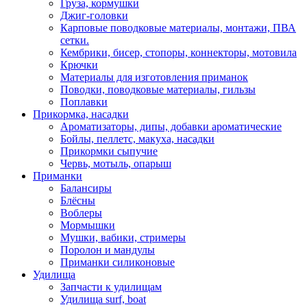
Груза, кормушки
Джиг-головки
Карповые поводковые материалы, монтажи, ПВА
сетки.
Кембрики, бисер, стопоры, коннекторы, мотовила
Крючки
Материалы для изготовления приманок
Поводки, поводковые материалы, гильзы
Поплавки
Прикормка, насадки
Ароматизаторы, дипы, добавки ароматические
Бойлы, пеллетс, макуха, насадки
Прикормки сыпучие
Червь, мотыль, опарыш
Приманки
Балансиры
Блёсны
Воблеры
Мормышки
Мушки, вабики, стримеры
Поролон и мандулы
Приманки силиконовые
Удилища
Запчасти к удилищам
Удилища surf, boat