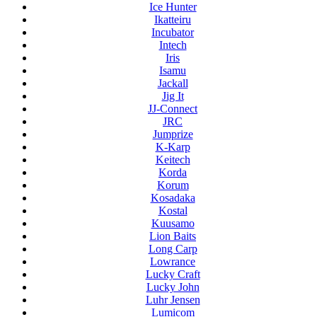
Ice Hunter
Ikatteiru
Incubator
Intech
Iris
Isamu
Jackall
Jig It
JJ-Connect
JRC
Jumprize
K-Karp
Keitech
Korda
Korum
Kosadaka
Kostal
Kuusamo
Lion Baits
Long Carp
Lowrance
Lucky Craft
Lucky John
Luhr Jensen
Lumicom