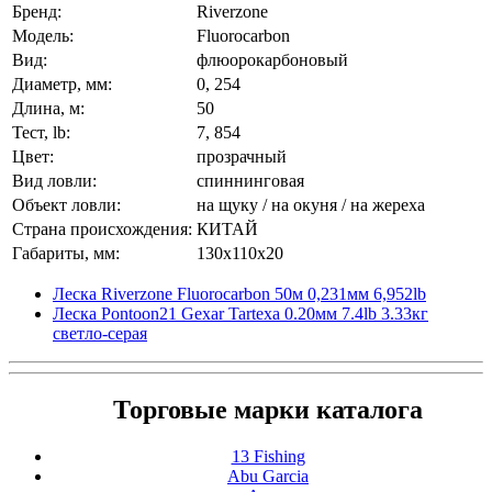
Бренд:
Riverzone
Модель:
Fluorocarbon
Вид:
флюорокарбоновый
Диаметр, мм:
0, 254
Длина, м:
50
Тест, lb:
7, 854
Цвет:
прозрачный
Вид ловли:
спиннинговая
Объект ловли:
на щуку / на окуня / на жереха
Страна происхождения:
КИТАЙ
Габариты, мм:
130x110x20
Леска Riverzone Fluorocarbon 50м 0,231мм 6,952lb
Леска Pontoon21 Gexar Tartexa 0.20мм 7.4lb 3.33кг
светло-серая
Торговые марки каталога
13 Fishing
Abu Garcia