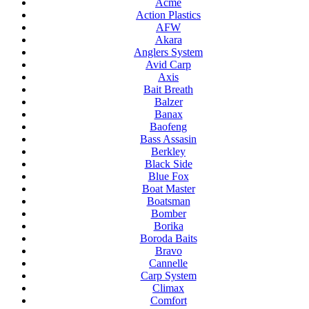
Acme
Action Plastics
AFW
Akara
Anglers System
Avid Carp
Axis
Bait Breath
Balzer
Banax
Baofeng
Bass Assasin
Berkley
Black Side
Blue Fox
Boat Master
Boatsman
Bomber
Borika
Boroda Baits
Bravo
Cannelle
Carp System
Climax
Comfort