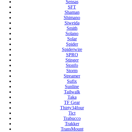
Sensas
SFT
Shaman
Shimano
Siweida
Smith
Solano
Solar
Spider
Spiderwire
SPRO
Stinger
Stonfo
Storm
Streamer
Sufix
Sunline
Tailwalk
Taka
TF Gear
Thirty34four
Tict
Trabucco
Trakker
TransMount