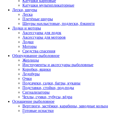
Катушки карповые
Катушки мультипликаторные
Лески, шнуры
Леска
Плетёные шнуры
Шнуры нахлыстовые, подлески, бэкинги
Лодки и моторы
Аксессуары для лодок
Аксессуары для моторов
Лодки
Моторы
Средства спасения
Оборудование рыболовное
Жерлицы
Инструменты и аксессуары рыболовные
Коробки, ящики
Ледобуры
Очки
Подсачеки, садки, багры, куканы
Подставки, стойки, род-поды
Сигнализаторы
Чехлы, сумки, тубусы, вёдра
Оснащение рыболовное
Вертлюги, застёжки, карабины, заводные кольца
Готовые оснастки