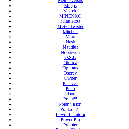
Meiho Versus
Mepps
Mikado
MINENKO
Minn Kota
Mister Twister
Mitchell
Mora
Nash
Nautilus
Norstream
O.S.P.
Okuma
Optimus
Osprey
Owner
Panacea
Penn
Plano
Point65
Polar Vision
Pontoon21
Power Phantom
Power Pro
Premier