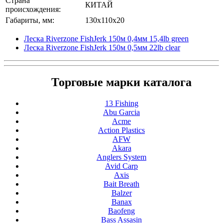
Страна
КИТАЙ
происхождения:
Габариты, мм:
130x110x20
Леска Riverzone FishJerk 150м 0,4мм 15,4lb green
Леска Riverzone FishJerk 150м 0,5мм 22lb clear
Торговые марки каталога
13 Fishing
Abu Garcia
Acme
Action Plastics
AFW
Akara
Anglers System
Avid Carp
Axis
Bait Breath
Balzer
Banax
Baofeng
Bass Assasin