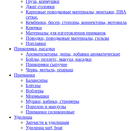
Груза, кормушки
Джиг-головки
Карповые поводковые материалы, монтажи, ПВА
сетки.
Кембрики, бисер, стопоры, коннекторы, мотовила
Крючки
Материалы для изготовления приманок
Поводки, поводковые материалы, гильзы
Поплавки
Прикормка, насадки
Ароматизаторы, дипы, добавки ароматические
Бойлы, пеллетс, макуха, насадки
Прикормки сыпучие
Червь, мотыль, опарыш
Приманки
Балансиры
Блёсны
Воблеры
Мормышки
Мушки, вабики, стримеры
Поролон и мандулы
Приманки силиконовые
Удилища
Запчасти к удилищам
Удилища surf, boat