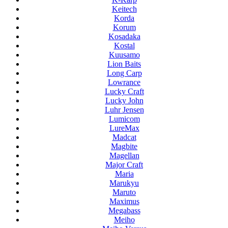
Keitech
Korda
Korum
Kosadaka
Kostal
Kuusamo
Lion Baits
Long Carp
Lowrance
Lucky Craft
Lucky John
Luhr Jensen
Lumicom
LureMax
Madcat
Magbite
Magellan
Major Craft
Maria
Marukyu
Maruto
Maximus
Megabass
Meiho