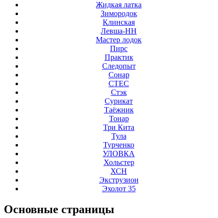
Жидкая латка
Зимородок
Клинская
Левша-НН
Мастер лодок
Пирс
Практик
Следопыт
Сонар
СТЕС
Стэк
Сурикат
Таёжник
Тонар
Три Кита
Тула
Турченко
УЛОВКА
Хольстер
ХСН
Экструзион
Эхолот 35
Основные
страницы