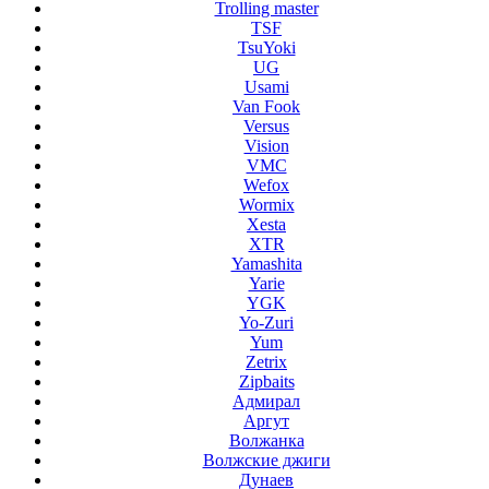
Trolling master
TSF
TsuYoki
UG
Usami
Van Fook
Versus
Vision
VMC
Wefox
Wormix
Xesta
XTR
Yamashita
Yarie
YGK
Yo-Zuri
Yum
Zetrix
Zipbaits
Адмирал
Аргут
Волжанка
Волжские джиги
Дунаев