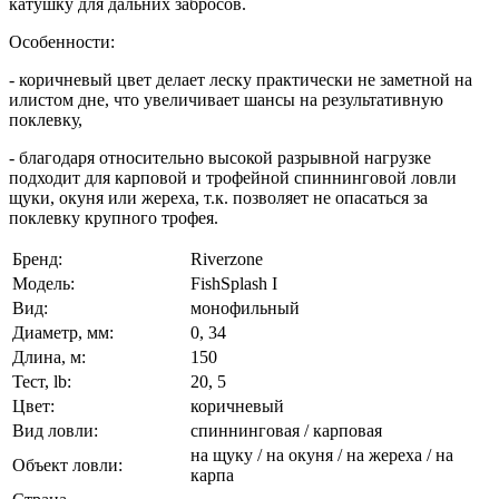
катушку для дальних забросов.
Особенности:
- коричневый цвет делает леску практически не заметной на
илистом дне, что увеличивает шансы на результативную
поклевку,
- благодаря относительно высокой разрывной нагрузке
подходит для карповой и трофейной спиннинговой ловли
щуки, окуня или жереха, т.к. позволяет не опасаться за
поклевку крупного трофея.
Бренд:
Riverzone
Модель:
FishSplash I
Вид:
монофильный
Диаметр, мм:
0, 34
Длина, м:
150
Тест, lb:
20, 5
Цвет:
коричневый
Вид ловли:
спиннинговая / карповая
на щуку / на окуня / на жереха / на
Объект ловли:
карпа