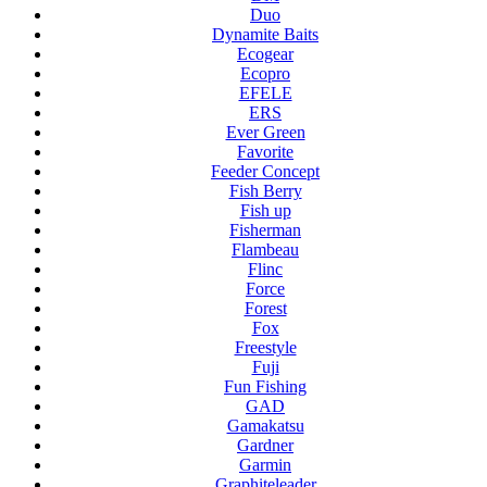
Duo
Dynamite Baits
Ecogear
Ecopro
EFELE
ERS
Ever Green
Favorite
Feeder Concept
Fish Berry
Fish up
Fisherman
Flambeau
Flinc
Force
Forest
Fox
Freestyle
Fuji
Fun Fishing
GAD
Gamakatsu
Gardner
Garmin
Graphiteleader