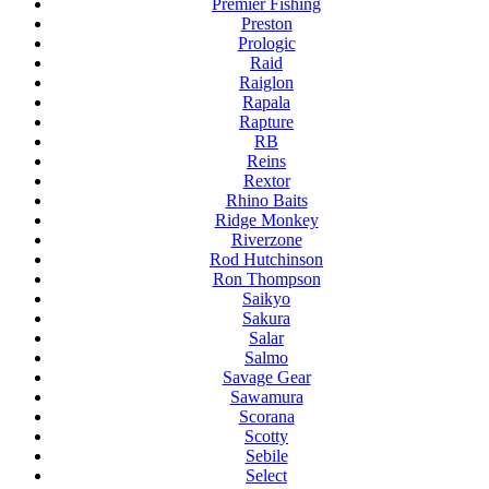
Premier Fishing
Preston
Prologic
Raid
Raiglon
Rapala
Rapture
RB
Reins
Rextor
Rhino Baits
Ridge Monkey
Riverzone
Rod Hutchinson
Ron Thompson
Saikyo
Sakura
Salar
Salmo
Savage Gear
Sawamura
Scorana
Scotty
Sebile
Select