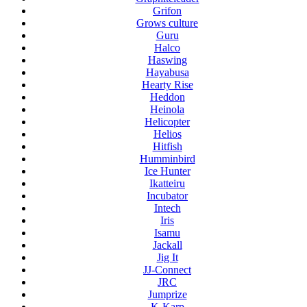
Grifon
Grows culture
Guru
Halco
Haswing
Hayabusa
Hearty Rise
Heddon
Heinola
Helicopter
Helios
Hitfish
Humminbird
Ice Hunter
Ikatteiru
Incubator
Intech
Iris
Isamu
Jackall
Jig It
JJ-Connect
JRC
Jumprize
K-Karp