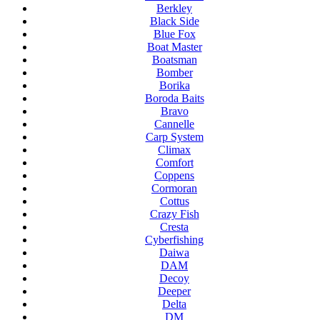
Berkley
Black Side
Blue Fox
Boat Master
Boatsman
Bomber
Borika
Boroda Baits
Bravo
Cannelle
Carp System
Climax
Comfort
Coppens
Cormoran
Cottus
Crazy Fish
Cresta
Cyberfishing
Daiwa
DAM
Decoy
Deeper
Delta
DM