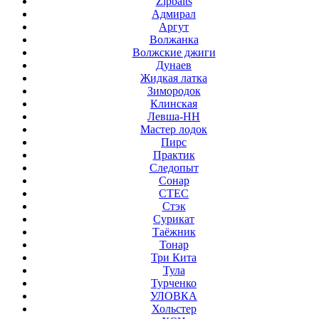
Zipbaits
Адмирал
Аргут
Волжанка
Волжские джиги
Дунаев
Жидкая латка
Зимородок
Клинская
Левша-НН
Мастер лодок
Пирс
Практик
Следопыт
Сонар
СТЕС
Стэк
Сурикат
Таёжник
Тонар
Три Кита
Тула
Турченко
УЛОВКА
Хольстер