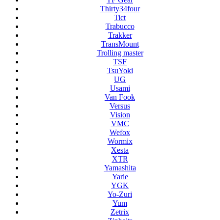
Thirty34four
Tict
Trabucco
Trakker
TransMount
Trolling master
TSF
TsuYoki
UG
Usami
Van Fook
Versus
Vision
VMC
Wefox
Wormix
Xesta
XTR
Yamashita
Yarie
YGK
Yo-Zuri
Yum
Zetrix