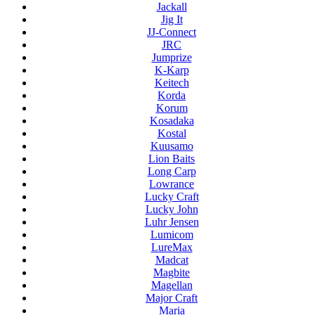
Jackall
Jig It
JJ-Connect
JRC
Jumprize
K-Karp
Keitech
Korda
Korum
Kosadaka
Kostal
Kuusamo
Lion Baits
Long Carp
Lowrance
Lucky Craft
Lucky John
Luhr Jensen
Lumicom
LureMax
Madcat
Magbite
Magellan
Major Craft
Maria