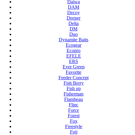
Daiwa
DAM
Decoy
Deeper
Delta
DM
Duo
Dynamite Baits
Ecogear
Ecopro
EFELE
ERS
Ever Green
Favorite
Feeder Concept
Fish Berry
Fish up
Fisherman
Flambeau
Flinc
Force
Forest
Fox
Freestyle
Fuji