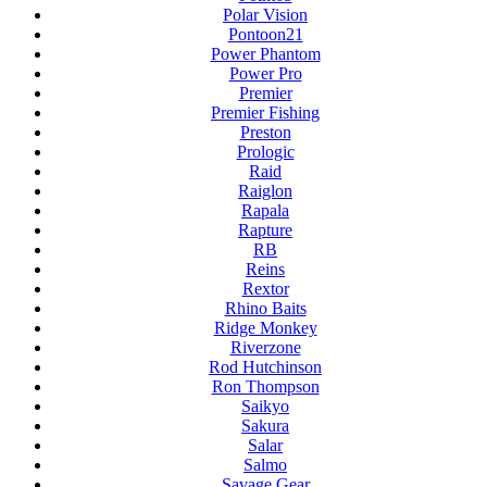
Polar Vision
Pontoon21
Power Phantom
Power Pro
Premier
Premier Fishing
Preston
Prologic
Raid
Raiglon
Rapala
Rapture
RB
Reins
Rextor
Rhino Baits
Ridge Monkey
Riverzone
Rod Hutchinson
Ron Thompson
Saikyo
Sakura
Salar
Salmo
Savage Gear