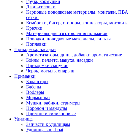
Груза, кормушки
Джиг-головки
Карповые поводковые материалы, монтажи, ПВА
сетки.
Кембрики, бисер, стопоры, коннекторы, мотовила
Крючки
Материалы для изготовления приманок
Поводки, поводковые материалы, гильзы
Поплавки
Прикормка, насадки
Ароматизаторы, дипы, добавки ароматические
Бойлы, пеллетс, макуха, насадки
Прикормки сыпучие
Червь, мотыль, опарыш
Приманки
Балансиры
Блёсны
Воблеры
Мормышки
Мушки, вабики, стримеры
Поролон и мандулы
Приманки силиконовые
Удилища
Запчасти к удилищам
Удилища surf, boat