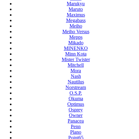
Marukyu
Maruto
Maximus
Megabass
Meiho
Meiho Versus
Mepps
Mikado
MINENKO
Minn Kota
Mister Twister
Mitchell
Mora
Nash
Nautilus
Norstream
O.S.P.
Okuma
Optimus
Osprey
Owner
Panacea
Penn
Plano
Point65