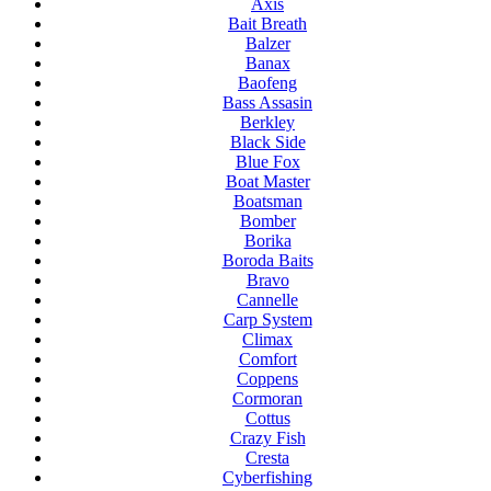
Axis
Bait Breath
Balzer
Banax
Baofeng
Bass Assasin
Berkley
Black Side
Blue Fox
Boat Master
Boatsman
Bomber
Borika
Boroda Baits
Bravo
Cannelle
Carp System
Climax
Comfort
Coppens
Cormoran
Cottus
Crazy Fish
Cresta
Cyberfishing