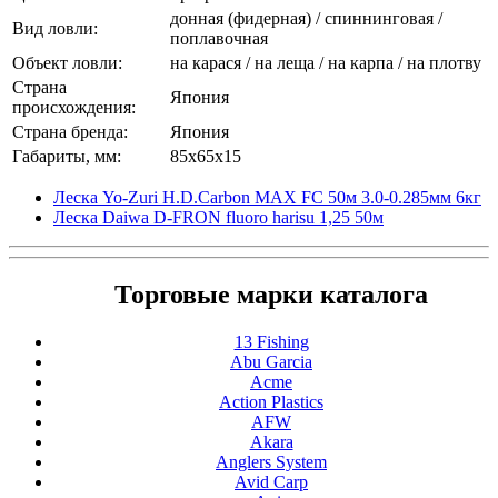
донная (фидерная) / спиннинговая /
Вид ловли:
поплавочная
Объект ловли:
на карася / на леща / на карпа / на плотву
Страна
Япония
происхождения:
Страна бренда:
Япония
Габариты, мм:
85x65x15
Леска Yo-Zuri H.D.Carbon MAX FC 50м 3.0-0.285мм 6кг
Леска Daiwa D-FRON fluoro harisu 1,25 50м
Торговые марки каталога
13 Fishing
Abu Garcia
Acme
Action Plastics
AFW
Akara
Anglers System
Avid Carp