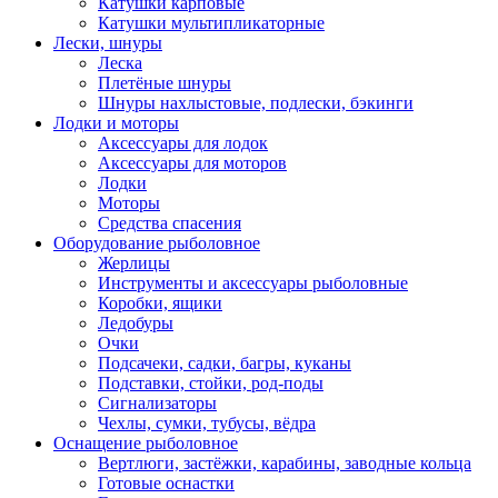
Катушки карповые
Катушки мультипликаторные
Лески, шнуры
Леска
Плетёные шнуры
Шнуры нахлыстовые, подлески, бэкинги
Лодки и моторы
Аксессуары для лодок
Аксессуары для моторов
Лодки
Моторы
Средства спасения
Оборудование рыболовное
Жерлицы
Инструменты и аксессуары рыболовные
Коробки, ящики
Ледобуры
Очки
Подсачеки, садки, багры, куканы
Подставки, стойки, род-поды
Сигнализаторы
Чехлы, сумки, тубусы, вёдра
Оснащение рыболовное
Вертлюги, застёжки, карабины, заводные кольца
Готовые оснастки