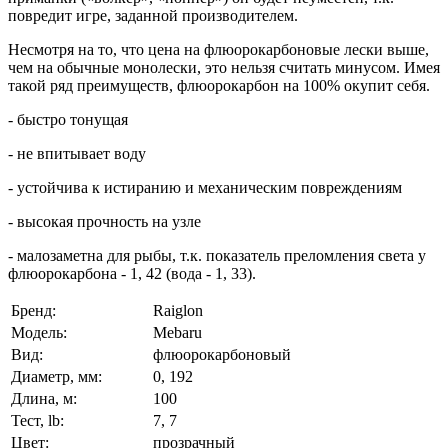
повредит игре, заданной производителем.
Несмотря на то, что цена на флюорокарбоновые лески выше,
чем на обычные монолески, это нельзя считать минусом. Имея
такой ряд преимуществ, флюорокарбон на 100% окупит себя.
- быстро тонущая
- не впитывает воду
- устойчива к истиранию и механическим повреждениям
- высокая прочность на узле
- малозаметна для рыбы, т.к. показатель преломления света у
флюорокарбона - 1, 42 (вода - 1, 33).
Бренд:
Raiglon
Модель:
Mebaru
Вид:
флюорокарбоновый
Диаметр, мм:
0, 192
Длина, м:
100
Тест, lb:
7, 7
Цвет:
прозрачный