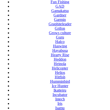
Fun Fishing
GAD
Gamakatsu
Gardner
Garmin
Graphiteleader
Grifon
Grows culture
Guru
Halco
Haswing
Hayabusa
Hearty Rise
Heddon
Heinola
Helicopter
Helios
Hitfish
Humminbird
Ice Hunter
Ikatteiru
Incubator
Intech
Iris
Isamu