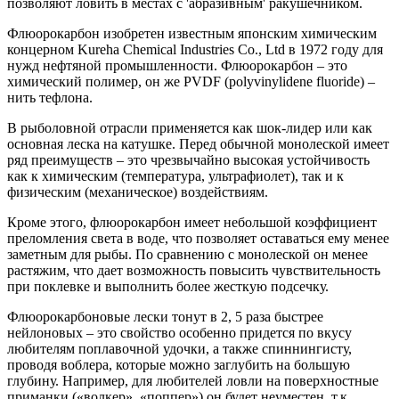
позволяют ловить в местах с 'абразивным' ракушечником.
Флюорокарбон изобретен известным японским химическим
концерном Kureha Chemical Industries Co., Ltd в 1972 году для
нужд нефтяной промышленности. Флюорокарбон – это
химический полимер, он же PVDF (polyvinylidene fluoride) –
нить тефлона.
В рыболовной отрасли применяется как шок-лидер или как
основная леска на катушке. Перед обычной монолеской имеет
ряд преимуществ – это чрезвычайно высокая устойчивость
как к химическим (температура, ультрафиолет), так и к
физическим (механическое) воздействиям.
Кроме этого, флюорокарбон имеет небольшой коэффициент
преломления света в воде, что позволяет оставаться ему менее
заметным для рыбы. По сравнению с монолеской он менее
растяжим, что дает возможность повысить чувствительность
при поклевке и выполнить более жесткую подсечку.
Флюорокарбоновые лески тонут в 2, 5 раза быстрее
нейлоновых – это свойство особенно придется по вкусу
любителям поплавочной удочки, а также спиннингисту,
проводя воблера, которые можно заглубить на большую
глубину. Например, для любителей ловли на поверхностные
приманки («волкер», «поппер») он будет неуместен, т.к.