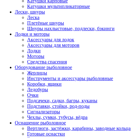
Катушки карповые
Катушки мультипликаторные
Лески, шнуры
Леска
Плетёные шнуры
Шнуры нахлыстовые, подлески, бэкинги
Лодки и моторы
Аксессуары для лодок
Аксессуары для моторов
Лодки
Моторы
Средства спасения
Оборудование рыболовное
Жерлицы
Инструменты и аксессуары рыболовные
Коробки, ящики
Ледобуры
Очки
Подсачеки, садки, багры, куканы
Подставки, стойки, род-поды
Сигнализаторы
Чехлы, сумки, тубусы, вёдра
Оснащение рыболовное
Вертлюги, застёжки, карабины, заводные кольца
Готовые оснастки