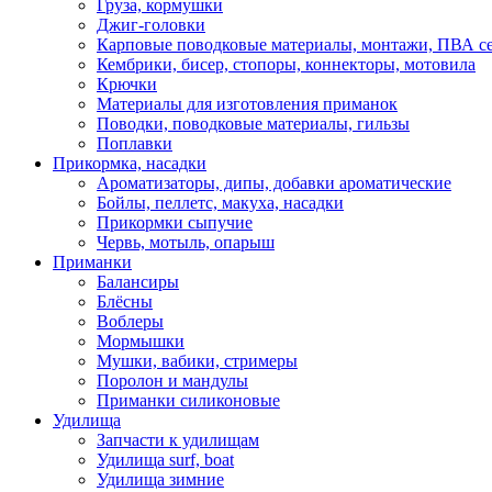
Груза, кормушки
Джиг-головки
Карповые поводковые материалы, монтажи, ПВА се
Кембрики, бисер, стопоры, коннекторы, мотовила
Крючки
Материалы для изготовления приманок
Поводки, поводковые материалы, гильзы
Поплавки
Прикормка, насадки
Ароматизаторы, дипы, добавки ароматические
Бойлы, пеллетс, макуха, насадки
Прикормки сыпучие
Червь, мотыль, опарыш
Приманки
Балансиры
Блёсны
Воблеры
Мормышки
Мушки, вабики, стримеры
Поролон и мандулы
Приманки силиконовые
Удилища
Запчасти к удилищам
Удилища surf, boat
Удилища зимние