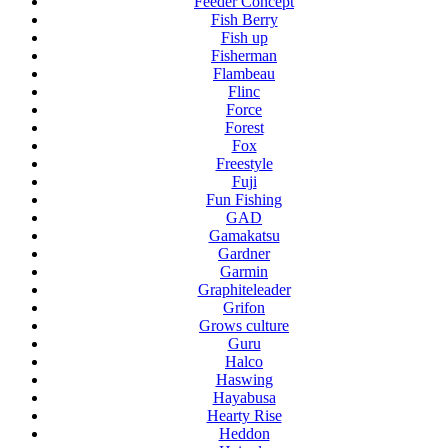
Feeder Concept
Fish Berry
Fish up
Fisherman
Flambeau
Flinc
Force
Forest
Fox
Freestyle
Fuji
Fun Fishing
GAD
Gamakatsu
Gardner
Garmin
Graphiteleader
Grifon
Grows culture
Guru
Halco
Haswing
Hayabusa
Hearty Rise
Heddon