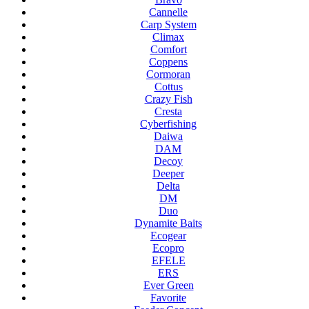
Cannelle
Carp System
Climax
Comfort
Coppens
Cormoran
Cottus
Crazy Fish
Cresta
Cyberfishing
Daiwa
DAM
Decoy
Deeper
Delta
DM
Duo
Dynamite Baits
Ecogear
Ecopro
EFELE
ERS
Ever Green
Favorite