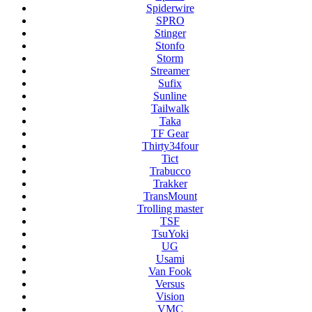
Spiderwire
SPRO
Stinger
Stonfo
Storm
Streamer
Sufix
Sunline
Tailwalk
Taka
TF Gear
Thirty34four
Tict
Trabucco
Trakker
TransMount
Trolling master
TSF
TsuYoki
UG
Usami
Van Fook
Versus
Vision
VMC