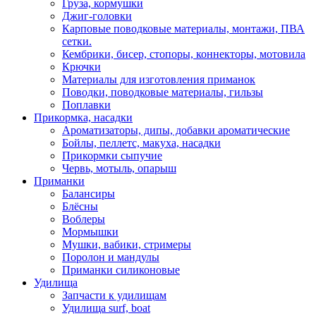
Груза, кормушки
Джиг-головки
Карповые поводковые материалы, монтажи, ПВА
сетки.
Кембрики, бисер, стопоры, коннекторы, мотовила
Крючки
Материалы для изготовления приманок
Поводки, поводковые материалы, гильзы
Поплавки
Прикормка, насадки
Ароматизаторы, дипы, добавки ароматические
Бойлы, пеллетс, макуха, насадки
Прикормки сыпучие
Червь, мотыль, опарыш
Приманки
Балансиры
Блёсны
Воблеры
Мормышки
Мушки, вабики, стримеры
Поролон и мандулы
Приманки силиконовые
Удилища
Запчасти к удилищам
Удилища surf, boat