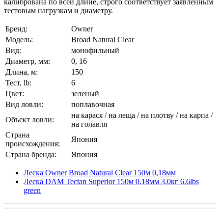
калибрована по всей длине, строго соответствует заявленным
тестовым нагрузкам и диаметру.
Бренд:
Owner
Модель:
Broad Natural Clear
Вид:
монофильный
Диаметр, мм:
0, 16
Длина, м:
150
Тест, lb:
6
Цвет:
зеленый
Вид ловли:
поплавочная
на карася / на леща / на плотву / на карпа /
Объект ловли:
на голавля
Страна
Япония
происхождения:
Страна бренда:
Япония
Леска Owner Broad Natural Clear 150м 0,18мм
Леска DAM Tectan Superior 150м 0,18мм 3,0кг 6,6lbs
green