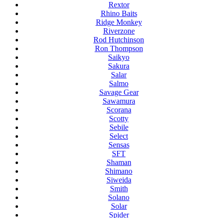
Rextor
Rhino Baits
Ridge Monkey
Riverzone
Rod Hutchinson
Ron Thompson
Saikyo
Sakura
Salar
Salmo
Savage Gear
Sawamura
Scorana
Scotty
Sebile
Select
Sensas
SFT
Shaman
Shimano
Siweida
Smith
Solano
Solar
Spider