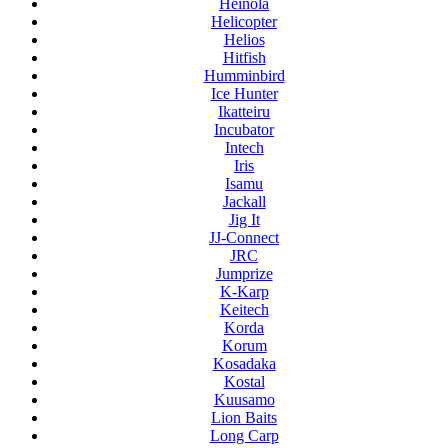
Heinola
Helicopter
Helios
Hitfish
Humminbird
Ice Hunter
Ikatteiru
Incubator
Intech
Iris
Isamu
Jackall
Jig It
JJ-Connect
JRC
Jumprize
K-Karp
Keitech
Korda
Korum
Kosadaka
Kostal
Kuusamo
Lion Baits
Long Carp