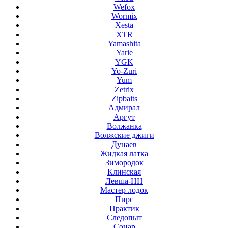
Wefox
Wormix
Xesta
XTR
Yamashita
Yarie
YGK
Yo-Zuri
Yum
Zetrix
Zipbaits
Адмирал
Аргут
Волжанка
Волжские джиги
Дунаев
Жидкая латка
Зимородок
Клинская
Левша-НН
Мастер лодок
Пирс
Практик
Следопыт
Сонар