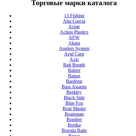
Торговые марки каталога
13 Fishing
Abu Garcia
Acme
Action Plastics
AFW
Akara
Anglers System
Avid Carp
Axis
Bait Breath
Balzer
Banax
Baofeng
Bass Assasin
Berkley
Black Side
Blue Fox
Boat Master
Boatsman
Bomber
Borika
Boroda Baits
Bravo