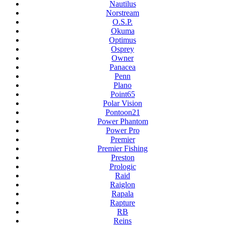
Nautilus
Norstream
O.S.P.
Okuma
Optimus
Osprey
Owner
Panacea
Penn
Plano
Point65
Polar Vision
Pontoon21
Power Phantom
Power Pro
Premier
Premier Fishing
Preston
Prologic
Raid
Raiglon
Rapala
Rapture
RB
Reins