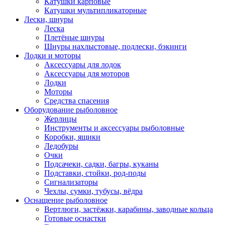
Катушки карповые
Катушки мультипликаторные
Лески, шнуры
Леска
Плетёные шнуры
Шнуры нахлыстовые, подлески, бэкинги
Лодки и моторы
Аксессуары для лодок
Аксессуары для моторов
Лодки
Моторы
Средства спасения
Оборудование рыболовное
Жерлицы
Инструменты и аксессуары рыболовные
Коробки, ящики
Ледобуры
Очки
Подсачеки, садки, багры, куканы
Подставки, стойки, род-поды
Сигнализаторы
Чехлы, сумки, тубусы, вёдра
Оснащение рыболовное
Вертлюги, застёжки, карабины, заводные кольца
Готовые оснастки