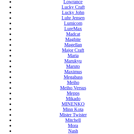
Lowrance
Lucky Craft
Lucky John
Luhr Jensen
Lumicom
LureMax
Madcat
Magbite
Magellan
Major Craft
Maria
Marukyu
Maruto
Maximus
Megabass
Meiho
Meiho Versus
Mepps
Mikado
MINENKO
Minn Kota
Mister Twister
Mitchell
Mora
Nash