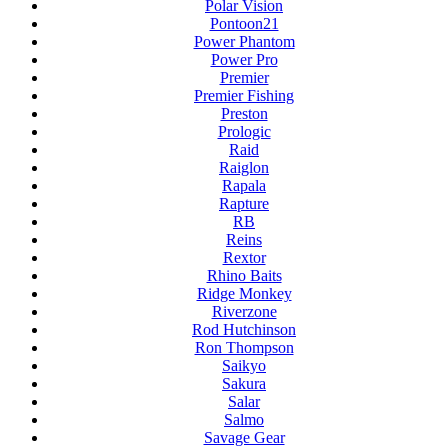
Polar Vision
Pontoon21
Power Phantom
Power Pro
Premier
Premier Fishing
Preston
Prologic
Raid
Raiglon
Rapala
Rapture
RB
Reins
Rextor
Rhino Baits
Ridge Monkey
Riverzone
Rod Hutchinson
Ron Thompson
Saikyo
Sakura
Salar
Salmo
Savage Gear