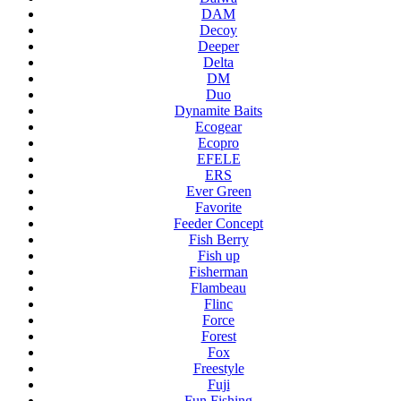
DAM
Decoy
Deeper
Delta
DM
Duo
Dynamite Baits
Ecogear
Ecopro
EFELE
ERS
Ever Green
Favorite
Feeder Concept
Fish Berry
Fish up
Fisherman
Flambeau
Flinc
Force
Forest
Fox
Freestyle
Fuji
Fun Fishing