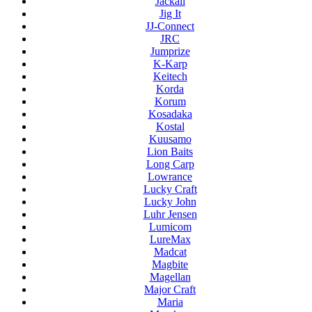
Jackall
Jig It
JJ-Connect
JRC
Jumprize
K-Karp
Keitech
Korda
Korum
Kosadaka
Kostal
Kuusamo
Lion Baits
Long Carp
Lowrance
Lucky Craft
Lucky John
Luhr Jensen
Lumicom
LureMax
Madcat
Magbite
Magellan
Major Craft
Maria