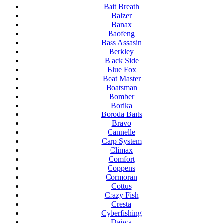
Bait Breath
Balzer
Banax
Baofeng
Bass Assasin
Berkley
Black Side
Blue Fox
Boat Master
Boatsman
Bomber
Borika
Boroda Baits
Bravo
Cannelle
Carp System
Climax
Comfort
Coppens
Cormoran
Cottus
Crazy Fish
Cresta
Cyberfishing
Daiwa