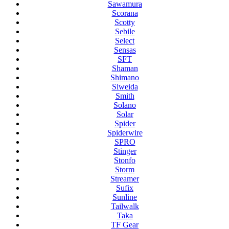
Sawamura
Scorana
Scotty
Sebile
Select
Sensas
SFT
Shaman
Shimano
Siweida
Smith
Solano
Solar
Spider
Spiderwire
SPRO
Stinger
Stonfo
Storm
Streamer
Sufix
Sunline
Tailwalk
Taka
TF Gear