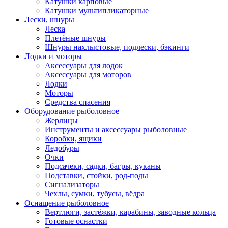
Катушки карповые
Катушки мультипликаторные
Лески, шнуры
Леска
Плетёные шнуры
Шнуры нахлыстовые, подлески, бэкинги
Лодки и моторы
Аксессуары для лодок
Аксессуары для моторов
Лодки
Моторы
Средства спасения
Оборудование рыболовное
Жерлицы
Инструменты и аксессуары рыболовные
Коробки, ящики
Ледобуры
Очки
Подсачеки, садки, багры, куканы
Подставки, стойки, род-поды
Сигнализаторы
Чехлы, сумки, тубусы, вёдра
Оснащение рыболовное
Вертлюги, застёжки, карабины, заводные кольца
Готовые оснастки