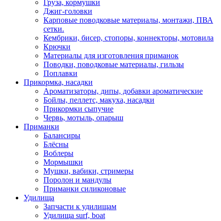
Груза, кормушки
Джиг-головки
Карповые поводковые материалы, монтажи, ПВА
сетки.
Кембрики, бисер, стопоры, коннекторы, мотовила
Крючки
Материалы для изготовления приманок
Поводки, поводковые материалы, гильзы
Поплавки
Прикормка, насадки
Ароматизаторы, дипы, добавки ароматические
Бойлы, пеллетс, макуха, насадки
Прикормки сыпучие
Червь, мотыль, опарыш
Приманки
Балансиры
Блёсны
Воблеры
Мормышки
Мушки, вабики, стримеры
Поролон и мандулы
Приманки силиконовые
Удилища
Запчасти к удилищам
Удилища surf, boat