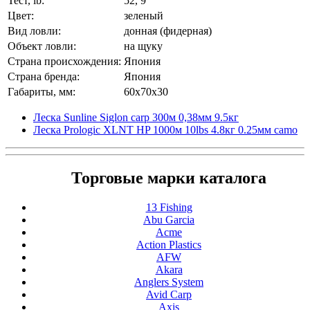
Тест, lb:
52, 9
Цвет:
зеленый
Вид ловли:
донная (фидерная)
Объект ловли:
на щуку
Страна происхождения:
Япония
Страна бренда:
Япония
Габариты, мм:
60x70x30
Леска Sunline Siglon carp 300м 0,38мм 9.5кг
Леска Prologic XLNT HP 1000м 10lbs 4.8кг 0.25мм сamo
Торговые марки каталога
13 Fishing
Abu Garcia
Acme
Action Plastics
AFW
Akara
Anglers System
Avid Carp
Axis