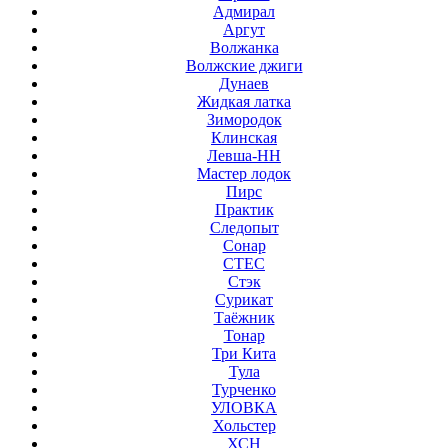
Адмирал
Аргут
Волжанка
Волжские джиги
Дунаев
Жидкая латка
Зимородок
Клинская
Левша-НН
Мастер лодок
Пирс
Практик
Следопыт
Сонар
СТЕС
Стэк
Сурикат
Таёжник
Тонар
Три Кита
Тула
Турченко
УЛОВКА
Хольстер
ХСН