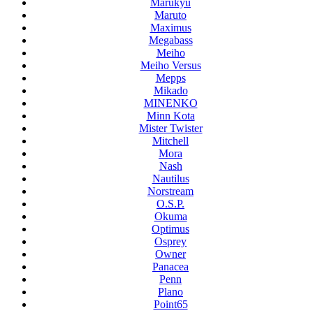
Marukyu
Maruto
Maximus
Megabass
Meiho
Meiho Versus
Mepps
Mikado
MINENKO
Minn Kota
Mister Twister
Mitchell
Mora
Nash
Nautilus
Norstream
O.S.P.
Okuma
Optimus
Osprey
Owner
Panacea
Penn
Plano
Point65