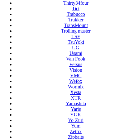
Thirty34four
Tict
Trabucco
Trakker
TransMount
Trolling master
TSF
TsuYoki
UG
Usami
Van Fook
Versus
Vision
VMC
Wefox
Wormix
Xesta
XTR
Yamashita
Yarie
YGK
Yo-Zuri
Yum
Zetrix
Zipbaits