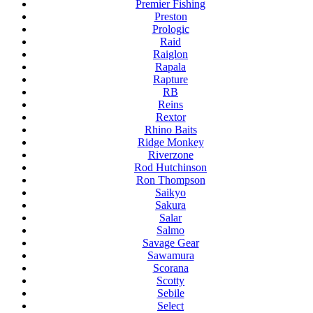
Premier Fishing
Preston
Prologic
Raid
Raiglon
Rapala
Rapture
RB
Reins
Rextor
Rhino Baits
Ridge Monkey
Riverzone
Rod Hutchinson
Ron Thompson
Saikyo
Sakura
Salar
Salmo
Savage Gear
Sawamura
Scorana
Scotty
Sebile
Select