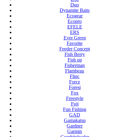
Duo
Dynamite Baits
Ecogear
Ecopro
EFELE
ERS
Ever Green
Favorite
Feeder Concept
Fish Berry
Fish up
Fisherman
Flambeau
Flinc
Force
Forest
Fox
Freestyle
Fuji
Fun Fishing
GAD
Gamakatsu
Gardner
Garmin
Graphiteleader