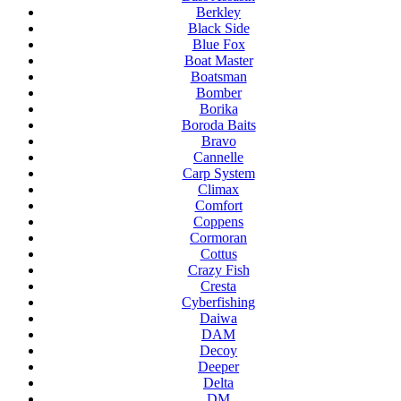
Berkley
Black Side
Blue Fox
Boat Master
Boatsman
Bomber
Borika
Boroda Baits
Bravo
Cannelle
Carp System
Climax
Comfort
Coppens
Cormoran
Cottus
Crazy Fish
Cresta
Cyberfishing
Daiwa
DAM
Decoy
Deeper
Delta
DM