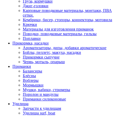
Груза, кормушки
Джиг-головки
Карповые поводковые материалы, монтажи, ПВА
сетки.
Кембрики, бисер, стопоры, коннекторы, мотовила
Крючки
Материалы для изготовления приманок
Поводки, поводковые материалы, гильзы
Поплавки
Прикормка, насадки
Ароматизаторы, дипы, добавки ароматические
Бойлы, пеллетс, макуха, насадки
Прикормки сыпучие
Червь, мотыль, опарыш
Приманки
Балансиры
Блёсны
Воблеры
Мормышки
Мушки, вабики, стримеры
Поролон и мандулы
Приманки силиконовые
Удилища
Запчасти к удилищам
Удилища surf, boat