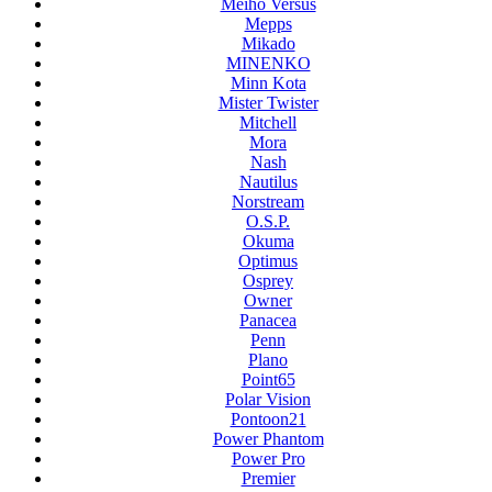
Meiho Versus
Mepps
Mikado
MINENKO
Minn Kota
Mister Twister
Mitchell
Mora
Nash
Nautilus
Norstream
O.S.P.
Okuma
Optimus
Osprey
Owner
Panacea
Penn
Plano
Point65
Polar Vision
Pontoon21
Power Phantom
Power Pro
Premier