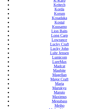
K-Karp
Keitech
Korda
Korum
Kosadaka
Kostal
Kuusamo
Lion Baits
Long Carp
Lowrance
Lucky Craft
Lucky John
Luhr Jensen
Lumicom
LureMax
Madcat
Magbite
Magellan
Major Craft
Maria
Marukyu
Maruto
Maximus
Megabass
Meiho