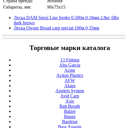
Страна бренда:
Япония
Габариты, мм:
90x75x15
Леска DAM Spezi Line feeder 0.500м 0.18мм 2.8кг 6lbs
dark brown
Леска Owner Broad carp special 100м 0,35мм
Торговые марки каталога
13 Fishing
Abu Garcia
Acme
Action Plastics
AFW
Akara
Anglers System
Avid Carp
Axis
Bait Breath
Balzer
Banax
Baofeng
Bass Assasin