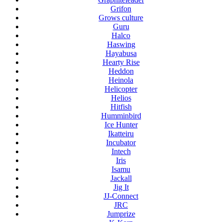
Grifon
Grows culture
Guru
Halco
Haswing
Hayabusa
Hearty Rise
Heddon
Heinola
Helicopter
Helios
Hitfish
Humminbird
Ice Hunter
Ikatteiru
Incubator
Intech
Iris
Isamu
Jackall
Jig It
JJ-Connect
JRC
Jumprize