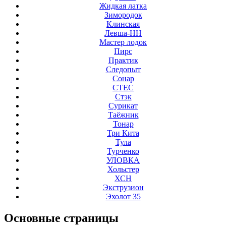
Жидкая латка
Зимородок
Клинская
Левша-НН
Мастер лодок
Пирс
Практик
Следопыт
Сонар
СТЕС
Стэк
Сурикат
Таёжник
Тонар
Три Кита
Тула
Турченко
УЛОВКА
Хольстер
ХСН
Экструзион
Эхолот 35
Основные
страницы