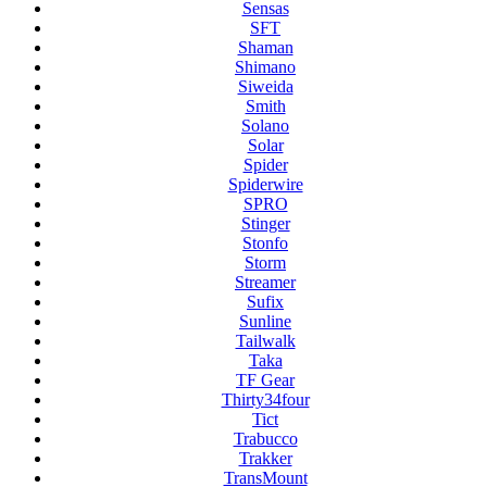
Sensas
SFT
Shaman
Shimano
Siweida
Smith
Solano
Solar
Spider
Spiderwire
SPRO
Stinger
Stonfo
Storm
Streamer
Sufix
Sunline
Tailwalk
Taka
TF Gear
Thirty34four
Tict
Trabucco
Trakker
TransMount