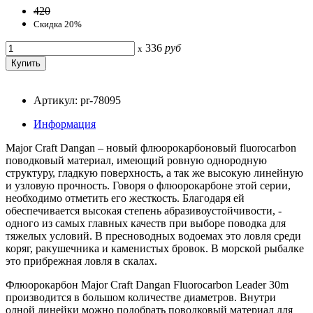
420
Скидка 20%
336
руб
x
Артикул: pr-78095
Информация
Major Craft Dangan – новый флюорокарбоновый fluorocarbon
поводковый материал, имеющий ровную однородную
структуру, гладкую поверхность, а так же высокую линейную
и узловую прочность. Говоря о флюорокарбоне этой серии,
необходимо отметить его жесткость. Благодаря ей
обеспечивается высокая степень абразивоустойчивости, -
одного из самых главных качеств при выборе поводка для
тяжелых условий. В пресноводных водоемах это ловля среди
коряг, ракушечника и каменистых бровок. В морской рыбалке
это прибрежная ловля в скалах.
Флюорокарбон Major Craft Dangan Fluorocarbon Leader 30m
производится в большом количестве диаметров. Внутри
одной линейки можно подобрать поводковый материал для