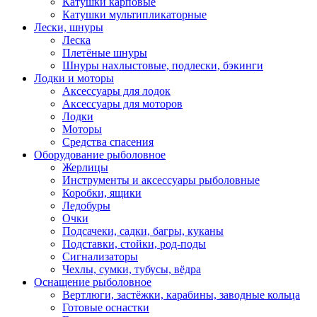
Катушки карповые
Катушки мультипликаторные
Лески, шнуры
Леска
Плетёные шнуры
Шнуры нахлыстовые, подлески, бэкинги
Лодки и моторы
Аксессуары для лодок
Аксессуары для моторов
Лодки
Моторы
Средства спасения
Оборудование рыболовное
Жерлицы
Инструменты и аксессуары рыболовные
Коробки, ящики
Ледобуры
Очки
Подсачеки, садки, багры, куканы
Подставки, стойки, род-поды
Сигнализаторы
Чехлы, сумки, тубусы, вёдра
Оснащение рыболовное
Вертлюги, застёжки, карабины, заводные кольца
Готовые оснастки