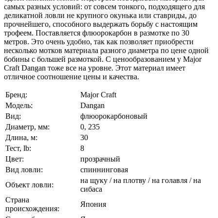
самых разных условий: от совсем тонкого, подходящего для
деликатной ловли не крупного окунька или ставриды, до
прочнейшего, способного выдержать борьбу с настоящим
трофеем. Поставляется флюорокарбон в размотке по 30
метров. Это очень удобно, так как позволяет приобрести
несколько мотков материала разного диаметра по цене одной
бобины с большей размоткой. С ценообразованием у Major
Craft Dangan тоже все на уровне. Этот материал имеет
отличное соотношение цены и качества.
Бренд:
Major Craft
Модель:
Dangan
Вид:
флюорокарбоновый
Диаметр, мм:
0, 235
Длина, м:
30
Тест, lb:
8
Цвет:
прозрачный
Вид ловли:
спиннинговая
на щуку / на плотву / на голавля / на
Объект ловли:
сибаса
Страна
Япония
происхождения: