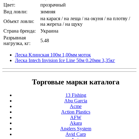
Цвет:
прозрачный
Вид ловли:
зимняя
на карася / на леща / на окуня / на плотву /
Объект ловли:
на жереха / на щуку
Страна бренда:
Украина
Разрывная
5.48
нагрузка, кг:
Леска Клинская 100м 1,00мм моток
Леска Intech Invision Ice Line 50м 0.20мм 3,35кг
Торговые марки каталога
13 Fishing
Abu Garcia
Acme
Action Plastics
AFW
Akara
Anglers System
Avid Carp