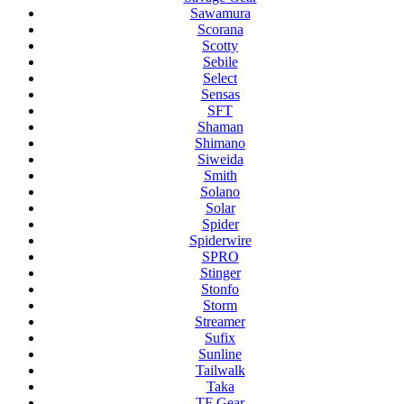
Sawamura
Scorana
Scotty
Sebile
Select
Sensas
SFT
Shaman
Shimano
Siweida
Smith
Solano
Solar
Spider
Spiderwire
SPRO
Stinger
Stonfo
Storm
Streamer
Sufix
Sunline
Tailwalk
Taka
TF Gear