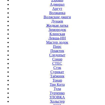
Zipbaits
Адмирал
Аргут
Волжанка
Волжские джиги
Дунаев
Жидкая латка
Зимородок
Клинская
Левша-НН
Мастер лодок
Пирс
Практик
Следопыт
Сонар
СТЕС
Стэк
Сурикат
Таёжник
Тонар
Три Кита
Тула
Турченко
УЛОВКА
Хольстер