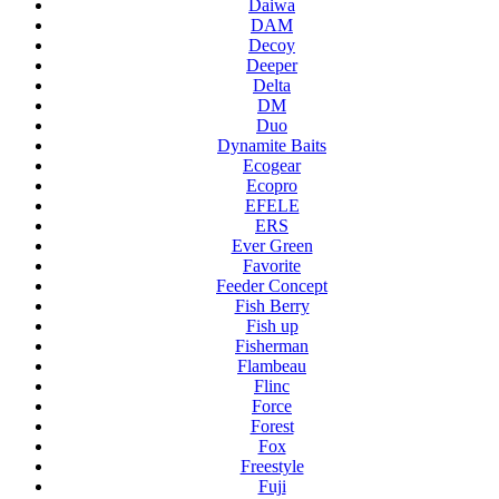
Daiwa
DAM
Decoy
Deeper
Delta
DM
Duo
Dynamite Baits
Ecogear
Ecopro
EFELE
ERS
Ever Green
Favorite
Feeder Concept
Fish Berry
Fish up
Fisherman
Flambeau
Flinc
Force
Forest
Fox
Freestyle
Fuji