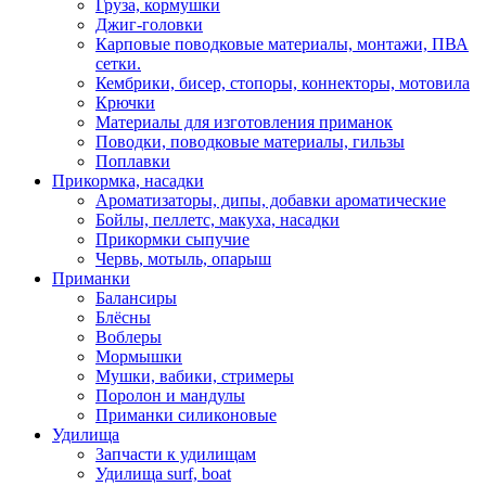
Груза, кормушки
Джиг-головки
Карповые поводковые материалы, монтажи, ПВА
сетки.
Кембрики, бисер, стопоры, коннекторы, мотовила
Крючки
Материалы для изготовления приманок
Поводки, поводковые материалы, гильзы
Поплавки
Прикормка, насадки
Ароматизаторы, дипы, добавки ароматические
Бойлы, пеллетс, макуха, насадки
Прикормки сыпучие
Червь, мотыль, опарыш
Приманки
Балансиры
Блёсны
Воблеры
Мормышки
Мушки, вабики, стримеры
Поролон и мандулы
Приманки силиконовые
Удилища
Запчасти к удилищам
Удилища surf, boat