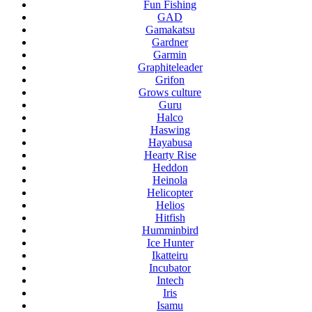
Fun Fishing
GAD
Gamakatsu
Gardner
Garmin
Graphiteleader
Grifon
Grows culture
Guru
Halco
Haswing
Hayabusa
Hearty Rise
Heddon
Heinola
Helicopter
Helios
Hitfish
Humminbird
Ice Hunter
Ikatteiru
Incubator
Intech
Iris
Isamu