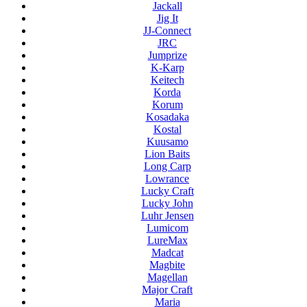
Jackall
Jig It
JJ-Connect
JRC
Jumprize
K-Karp
Keitech
Korda
Korum
Kosadaka
Kostal
Kuusamo
Lion Baits
Long Carp
Lowrance
Lucky Craft
Lucky John
Luhr Jensen
Lumicom
LureMax
Madcat
Magbite
Magellan
Major Craft
Maria