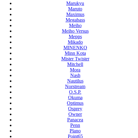
Marukyu
Maruto
Maximus
Megabass
Meiho
Meiho Versus
Mepps
Mikado
MINENKO
Minn Kota
Mister Twister
Mitchell
Mora
Nash
Nautilus
Norstream
O.S.P.
Okuma
Optimus
Osprey
Owner
Panacea
Penn
Plano
Point65