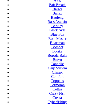
Axis
Bait Breath
Balzer
Banax
Baofeng
Bass Assasin
Berkley
Black Side
Blue Fox
Boat Master
Boatsman
Bomber
Borika
Boroda Baits
Bravo
Cannelle
Carp System
Climax
Comfort
Coppens
Cormoran
Cottus
Crazy Fish
Cresta
Cyberfishing