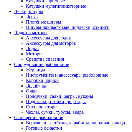
Катушки карповые
Катушки мультипликаторные
Лески, шнуры
Леска
Плетёные шнуры
Шнуры нахлыстовые, подлески, бэкинги
Лодки и моторы
Аксессуары для лодок
Аксессуары для моторов
Лодки
Моторы
Средства спасения
Оборудование рыболовное
Жерлицы
Инструменты и аксессуары рыболовные
Коробки, ящики
Ледобуры
Очки
Подсачеки, садки, багры, куканы
Подставки, стойки, род-поды
Сигнализаторы
Чехлы, сумки, тубусы, вёдра
Оснащение рыболовное
Вертлюги, застёжки, карабины, заводные кольца
Готовые оснастки