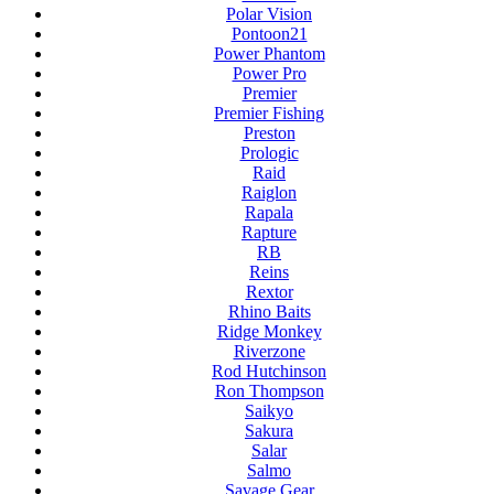
Polar Vision
Pontoon21
Power Phantom
Power Pro
Premier
Premier Fishing
Preston
Prologic
Raid
Raiglon
Rapala
Rapture
RB
Reins
Rextor
Rhino Baits
Ridge Monkey
Riverzone
Rod Hutchinson
Ron Thompson
Saikyo
Sakura
Salar
Salmo
Savage Gear