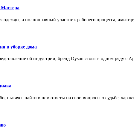
 Мастера
для одежды, а полноправный участник рабочего процесса, имит
ия в уборке дома
редставление об индустрии, бренд Dyson стоит в одном ряду с Ap
диака
о, пытаясь найти в нем ответы на свои вопросы о судьбе, харак
нию