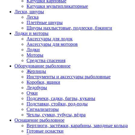
Катушки карповые
Катушки мультипликаторные
Лески, шнуры
Леска
Плетёные шнуры
Шнуры нахлыстовые, подлески, бэкинги
Лодки и моторы
Аксессуары для лодок
Аксессуары для моторов
Лодки
Моторы
Средства спасения
Оборудование рыболовное
Жерлицы
Инструменты и аксессуары рыболовные
Коробки, ящики
Ледобуры
Очки
Подсачеки, садки, багры, куканы
Подставки, стойки, род-поды
Сигнализаторы
Чехлы, сумки, тубусы, вёдра
Оснащение рыболовное
Вертлюги, застёжки, карабины, заводные кольца
Готовые оснастки