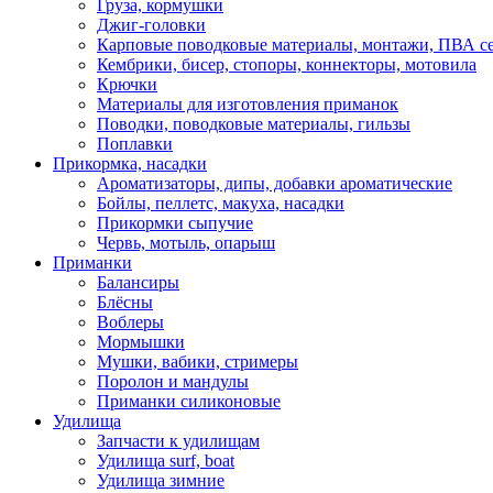
Груза, кормушки
Джиг-головки
Карповые поводковые материалы, монтажи, ПВА се
Кембрики, бисер, стопоры, коннекторы, мотовила
Крючки
Материалы для изготовления приманок
Поводки, поводковые материалы, гильзы
Поплавки
Прикормка, насадки
Ароматизаторы, дипы, добавки ароматические
Бойлы, пеллетс, макуха, насадки
Прикормки сыпучие
Червь, мотыль, опарыш
Приманки
Балансиры
Блёсны
Воблеры
Мормышки
Мушки, вабики, стримеры
Поролон и мандулы
Приманки силиконовые
Удилища
Запчасти к удилищам
Удилища surf, boat
Удилища зимние