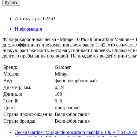
Артикул: pr-102263
Информация
Флюорокарбоновая леска «Mirage 100% Fluorocarbon Mainline» 
дне, коэффициент преломления света равен 1, 42, что означае
низкую растяжимость, которая усиливает поклевку. Обладает вы
долгого пребывания под водой. Не поддается воздействию ульт
Бренд:
Gardner
Модель:
Mirage
Вид:
флюорокарбоновый
Диаметр, мм:
0, 24
Длина, м:
100
Тест, lb:
5, 5
Цвет:
прозрачный
Страна происхождения:
Великобритания
Страна бренда:
Великобритания
Леска Gardner Mirage fluorocarbon mainline 100 м 7lb 0.26м