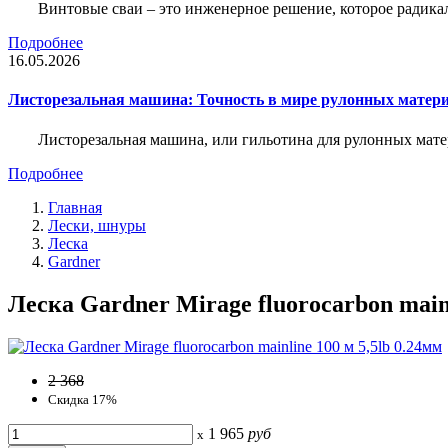
Винтовые сваи – это инженерное решение, которое радика
Подробнее
16.05.2026
Листорезальная машина: Точность в мире рулонных матер
Листорезальная машина, или гильотина для рулонных мат
Подробнее
Главная
Лески, шнуры
Леска
Gardner
Леска Gardner Mirage fluorocarbon mainl
2 368
Скидка 17%
1 965
руб
x