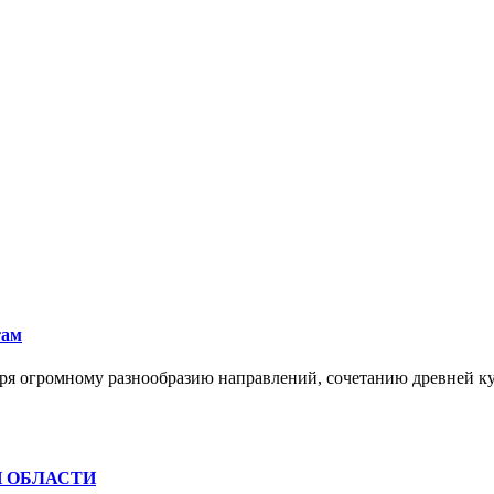
там
ря огромному разнообразию направлений, сочетанию древней к
Й ОБЛАСТИ