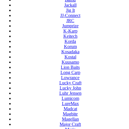
Jackall
Jig It
JJ-Connect
JRC
Jumprize
K-Karp
Keitech
Korda
Korum
Kosadaka
Kostal
Kuusamo
Lion Baits
Long Carp
Lowrance
Lucky Craft
Lucky John
Luhr Jensen
Lumicom
LureMax
Madcat
Magbite
Magellan
Major Craft