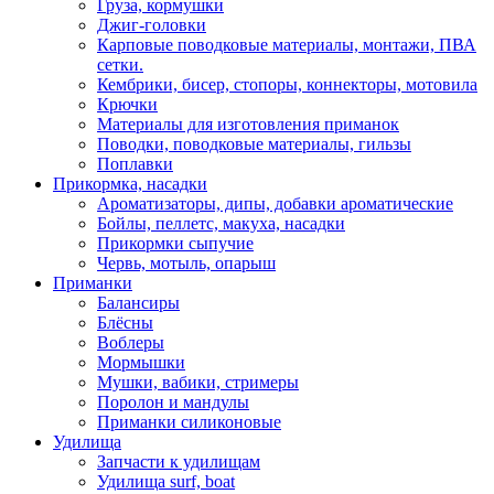
Груза, кормушки
Джиг-головки
Карповые поводковые материалы, монтажи, ПВА
сетки.
Кембрики, бисер, стопоры, коннекторы, мотовила
Крючки
Материалы для изготовления приманок
Поводки, поводковые материалы, гильзы
Поплавки
Прикормка, насадки
Ароматизаторы, дипы, добавки ароматические
Бойлы, пеллетс, макуха, насадки
Прикормки сыпучие
Червь, мотыль, опарыш
Приманки
Балансиры
Блёсны
Воблеры
Мормышки
Мушки, вабики, стримеры
Поролон и мандулы
Приманки силиконовые
Удилища
Запчасти к удилищам
Удилища surf, boat