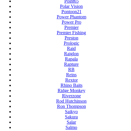
Point65
Polar Vision
Pontoon21
Power Phantom
Power Pro
Premier
Premier Fishing
Preston
Prologic
Raid
Raiglon
Rapala
Rapture
RB
Reins
Rextor
Rhino Baits
Ridge Monkey
Riverzone
Rod Hutchinson
Ron Thompson
Saikyo
Sakura
Salar
Salmo