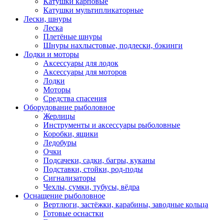
Катушки карповые
Катушки мультипликаторные
Лески, шнуры
Леска
Плетёные шнуры
Шнуры нахлыстовые, подлески, бэкинги
Лодки и моторы
Аксессуары для лодок
Аксессуары для моторов
Лодки
Моторы
Средства спасения
Оборудование рыболовное
Жерлицы
Инструменты и аксессуары рыболовные
Коробки, ящики
Ледобуры
Очки
Подсачеки, садки, багры, куканы
Подставки, стойки, род-поды
Сигнализаторы
Чехлы, сумки, тубусы, вёдра
Оснащение рыболовное
Вертлюги, застёжки, карабины, заводные кольца
Готовые оснастки