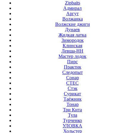
Zipbaits
Адмирал
Аргут
Волжанка
Волжские джиги
Дунаев
Жидкая латка
Зимородок
Клинская
Левша-НН
Мастер лодок
Пирс
Практик
Следопыт
Сонар
СТЕС
Стэк
Сурикат
Таёжник
Тонар
Три Кита
Тула
Турченко
УЛОВКА
Хольстер