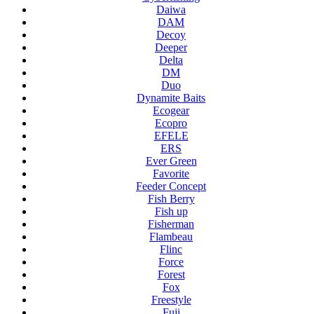
Daiwa
DAM
Decoy
Deeper
Delta
DM
Duo
Dynamite Baits
Ecogear
Ecopro
EFELE
ERS
Ever Green
Favorite
Feeder Concept
Fish Berry
Fish up
Fisherman
Flambeau
Flinc
Force
Forest
Fox
Freestyle
Fuji