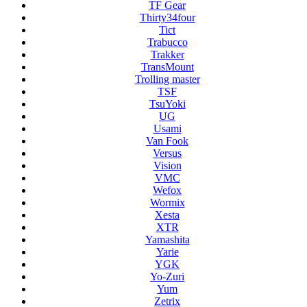
TF Gear
Thirty34four
Tict
Trabucco
Trakker
TransMount
Trolling master
TSF
TsuYoki
UG
Usami
Van Fook
Versus
Vision
VMC
Wefox
Wormix
Xesta
XTR
Yamashita
Yarie
YGK
Yo-Zuri
Yum
Zetrix