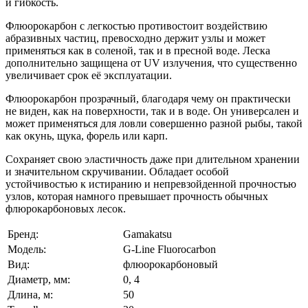
и гибкость.
Флюорокарбон с легкостью противостоит воздействию
абразивных частиц, превосходно держит узлы и может
применяться как в соленой, так и в пресной воде. Леска
дополнительно защищена от UV излучения, что существенно
увеличивает срок её эксплуатации.
Флюорокарбон прозрачный, благодаря чему он практически
не виден, как на поверхности, так и в воде. Он универсален и
может применяться для ловли совершенно разной рыбы, такой
как окунь, щука, форель или карп.
Сохраняет свою эластичность даже при длительном хранении
и значительном скручивании. Обладает особой
устойчивостью к истиранию и непревзойденной прочностью
узлов, которая намного превышает прочность обычных
флюрокарбоновых лесок.
Бренд:
Gamakatsu
Модель:
G-Line Fluorocarbon
Вид:
флюорокарбоновый
Диаметр, мм:
0, 4
Длина, м:
50