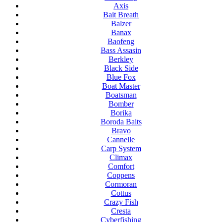
Axis
Bait Breath
Balzer
Banax
Baofeng
Bass Assasin
Berkley
Black Side
Blue Fox
Boat Master
Boatsman
Bomber
Borika
Boroda Baits
Bravo
Cannelle
Carp System
Climax
Comfort
Coppens
Cormoran
Cottus
Crazy Fish
Cresta
Cyberfishing