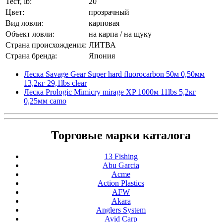
Тест, lb:
20
Цвет:
прозрачный
Вид ловли:
карповая
Объект ловли:
на карпа / на щуку
Страна происхождения:
ЛИТВА
Страна бренда:
Япония
Леска Savage Gear Super hard fluorocarbon 50м 0,50мм
13,2кг 29,1lbs clear
Леска Prologic Mimicry mirage XP 1000м 11lbs 5,2кг
0,25мм camo
Торговые марки каталога
13 Fishing
Abu Garcia
Acme
Action Plastics
AFW
Akara
Anglers System
Avid Carp