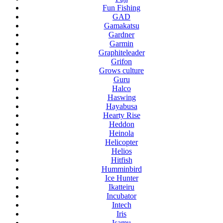
Fun Fishing
GAD
Gamakatsu
Gardner
Garmin
Graphiteleader
Grifon
Grows culture
Guru
Halco
Haswing
Hayabusa
Hearty Rise
Heddon
Heinola
Helicopter
Helios
Hitfish
Humminbird
Ice Hunter
Ikatteiru
Incubator
Intech
Iris
Isamu