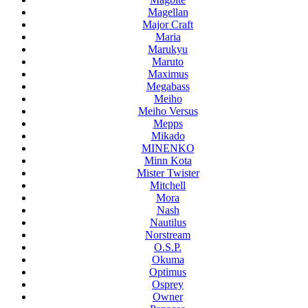
Magellan
Major Craft
Maria
Marukyu
Maruto
Maximus
Megabass
Meiho
Meiho Versus
Mepps
Mikado
MINENKO
Minn Kota
Mister Twister
Mitchell
Mora
Nash
Nautilus
Norstream
O.S.P.
Okuma
Optimus
Osprey
Owner