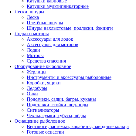
Катушки карповые
Катушки мультипликаторные
Лески, шнуры
Леска
Плетёные шнуры
Шнуры нахлыстовые, подлески, бэкинги
Лодки и моторы
Аксессуары для лодок
Аксессуары для моторов
Лодки
Моторы
Средства спасения
Оборудование рыболовное
Жерлицы
Инструменты и аксессуары рыболовные
Коробки, ящики
Ледобуры
Очки
Подсачеки, садки, багры, куканы
Подставки, стойки, род-поды
Сигнализаторы
Чехлы, сумки, тубусы, вёдра
Оснащение рыболовное
Вертлюги, застёжки, карабины, заводные кольца
Готовые оснастки