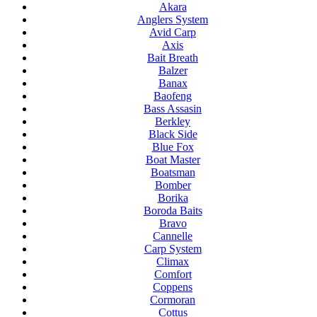
Akara
Anglers System
Avid Carp
Axis
Bait Breath
Balzer
Banax
Baofeng
Bass Assasin
Berkley
Black Side
Blue Fox
Boat Master
Boatsman
Bomber
Borika
Boroda Baits
Bravo
Cannelle
Carp System
Climax
Comfort
Coppens
Cormoran
Cottus