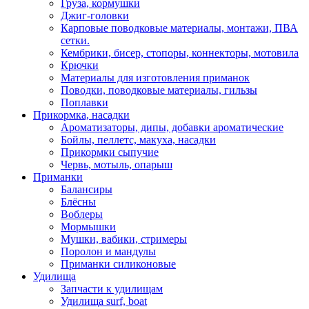
Груза, кормушки
Джиг-головки
Карповые поводковые материалы, монтажи, ПВА
сетки.
Кембрики, бисер, стопоры, коннекторы, мотовила
Крючки
Материалы для изготовления приманок
Поводки, поводковые материалы, гильзы
Поплавки
Прикормка, насадки
Ароматизаторы, дипы, добавки ароматические
Бойлы, пеллетс, макуха, насадки
Прикормки сыпучие
Червь, мотыль, опарыш
Приманки
Балансиры
Блёсны
Воблеры
Мормышки
Мушки, вабики, стримеры
Поролон и мандулы
Приманки силиконовые
Удилища
Запчасти к удилищам
Удилища surf, boat