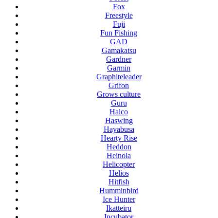
Fox
Freestyle
Fuji
Fun Fishing
GAD
Gamakatsu
Gardner
Garmin
Graphiteleader
Grifon
Grows culture
Guru
Halco
Haswing
Hayabusa
Hearty Rise
Heddon
Heinola
Helicopter
Helios
Hitfish
Humminbird
Ice Hunter
Ikatteiru
Incubator