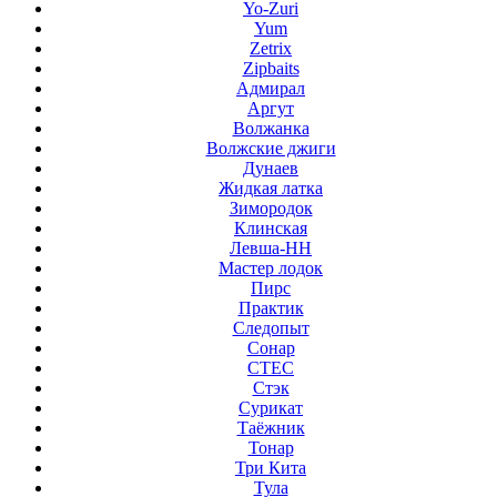
Yo-Zuri
Yum
Zetrix
Zipbaits
Адмирал
Аргут
Волжанка
Волжские джиги
Дунаев
Жидкая латка
Зимородок
Клинская
Левша-НН
Мастер лодок
Пирс
Практик
Следопыт
Сонар
СТЕС
Стэк
Сурикат
Таёжник
Тонар
Три Кита
Тула