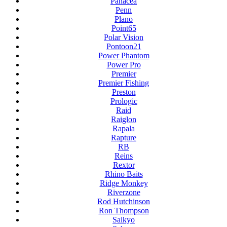
Panacea
Penn
Plano
Point65
Polar Vision
Pontoon21
Power Phantom
Power Pro
Premier
Premier Fishing
Preston
Prologic
Raid
Raiglon
Rapala
Rapture
RB
Reins
Rextor
Rhino Baits
Ridge Monkey
Riverzone
Rod Hutchinson
Ron Thompson
Saikyo