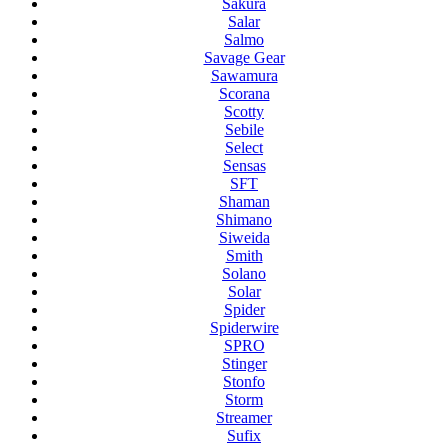
Sakura
Salar
Salmo
Savage Gear
Sawamura
Scorana
Scotty
Sebile
Select
Sensas
SFT
Shaman
Shimano
Siweida
Smith
Solano
Solar
Spider
Spiderwire
SPRO
Stinger
Stonfo
Storm
Streamer
Sufix