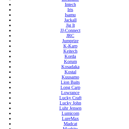
Intech
Iris
Isamu
Jackall
Jig It
JJ-Connect
JRC
Jumprize
K-Karp
Keitech
Korda
Korum
Kosadaka
Kostal
Kuusamo
Lion Baits
Long Carp
Lowrance
Lucky Craft
Lucky John
Luhr Jensen
Lumicom
LureMax
Madcat
Magbite