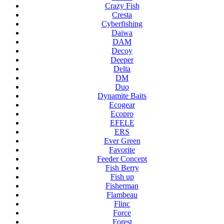
Crazy Fish
Cresta
Cyberfishing
Daiwa
DAM
Decoy
Deeper
Delta
DM
Duo
Dynamite Baits
Ecogear
Ecopro
EFELE
ERS
Ever Green
Favorite
Feeder Concept
Fish Berry
Fish up
Fisherman
Flambeau
Flinc
Force
Forest