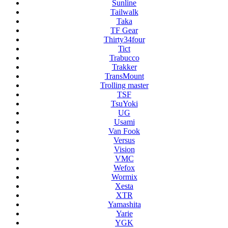
Sunline
Tailwalk
Taka
TF Gear
Thirty34four
Tict
Trabucco
Trakker
TransMount
Trolling master
TSF
TsuYoki
UG
Usami
Van Fook
Versus
Vision
VMC
Wefox
Wormix
Xesta
XTR
Yamashita
Yarie
YGK