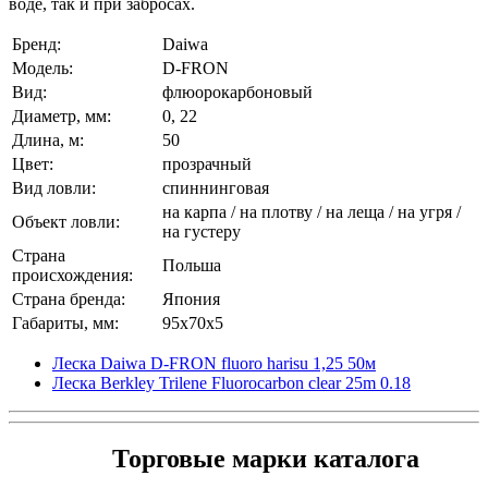
воде, так и при забросах.
Бренд:
Daiwa
Модель:
D-FRON
Вид:
флюорокарбоновый
Диаметр, мм:
0, 22
Длина, м:
50
Цвет:
прозрачный
Вид ловли:
спиннинговая
на карпа / на плотву / на леща / на угря /
Объект ловли:
на густеру
Страна
Польша
происхождения:
Страна бренда:
Япония
Габариты, мм:
95x70x5
Леска Daiwa D-FRON fluoro harisu 1,25 50м
Леска Berkley Trilene Fluorocarbon clear 25m 0.18
Торговые марки каталога