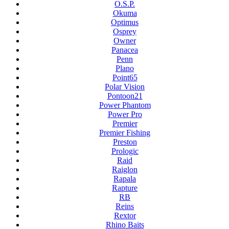
O.S.P.
Okuma
Optimus
Osprey
Owner
Panacea
Penn
Plano
Point65
Polar Vision
Pontoon21
Power Phantom
Power Pro
Premier
Premier Fishing
Preston
Prologic
Raid
Raiglon
Rapala
Rapture
RB
Reins
Rextor
Rhino Baits