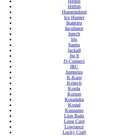
Helios
Hitfish
Humminbird
Ice Hunter
Ikatteiru
Incubator
Intech
Iris
Isamu
Jackall
Jig It
JJ-Connect
JRC
Jumprize
K-Karp
Keitech
Korda
Korum
Kosadaka
Kostal
Kuusamo
Lion Baits
Long Carp
Lowrance
Lucky Craft