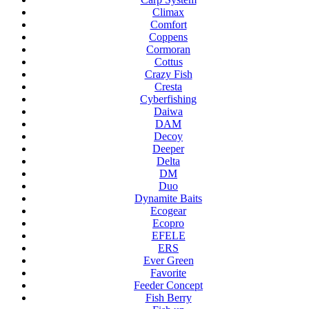
Climax
Comfort
Coppens
Cormoran
Cottus
Crazy Fish
Cresta
Cyberfishing
Daiwa
DAM
Decoy
Deeper
Delta
DM
Duo
Dynamite Baits
Ecogear
Ecopro
EFELE
ERS
Ever Green
Favorite
Feeder Concept
Fish Berry