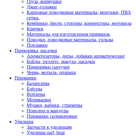
Груза, кормушки
Джиг-головки
Карповые поводковые материалы, монтажи, ПВА
сетки.
Кембрики, бисер, стопоры, коннекторы, мотовила
Крючки
Материалы для изготовления приманок
Поводки, поводковые материалы, гильзы
Поплавки
Прикормка, насадки
Ароматизаторы, дипы, добавки ароматические
Бойлы, пеллетс, макуха, насадки
Прикормки сыпучие
Червь, мотыль, опарыш
Приманки
Балансиры
Блёсны
Воблеры
Мормышки
Мушки, вабики, стримеры
Поролон и мандулы
Приманки силиконовые
Удилища
Запчасти к удилищам
Удилища surf, boat