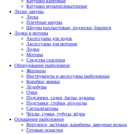
Катушки карповые
Катушки мультипликаторные
Лески, шнуры
Леска
Плетёные шнуры
Шнуры нахлыстовые, подлески, бэкинги
Лодки и моторы
Аксессуары для лодок
Аксессуары для моторов
Лодки
Моторы
Средства спасения
Оборудование рыболовное
Жерлицы
Инструменты и аксессуары рыболовные
Коробки, ящики
Ледобуры
Очки
Подсачеки, садки, багры, куканы
Подставки, стойки, род-поды
Сигнализаторы
Чехлы, сумки, тубусы, вёдра
Оснащение рыболовное
Вертлюги, застёжки, карабины, заводные кольца
Готовые оснастки