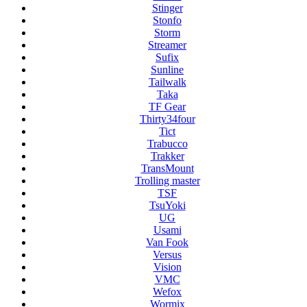
Stinger
Stonfo
Storm
Streamer
Sufix
Sunline
Tailwalk
Taka
TF Gear
Thirty34four
Tict
Trabucco
Trakker
TransMount
Trolling master
TSF
TsuYoki
UG
Usami
Van Fook
Versus
Vision
VMC
Wefox
Wormix