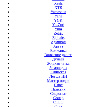
Xesta
XTR
Yamashita
Yarie
YGK
Yo-Zuri
Yum
Zetrix
Zipbaits
Адмирал
Аргут
Волжанка
Волжские джиги
Дунаев
Жидкая латка
Зимородок
Клинская
Левша-НН
Мастер лодок
Пирс
Практик
Следопыт
Сонар
СТЕС
Стэк