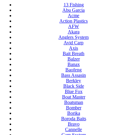
13 Fishing
Abu Garcia
Acme
Action Plastics
AFW
Akara
Anglers System
Avid Carp
Axis
Bait Breath
Balzer
Banax
Baofeng
Bass Assasin
Berkley
Black Side
Blue Fox
Boat Master
Boatsman
Bomber
Borika
Boroda Baits
Bravo
Cannelle
Carp System