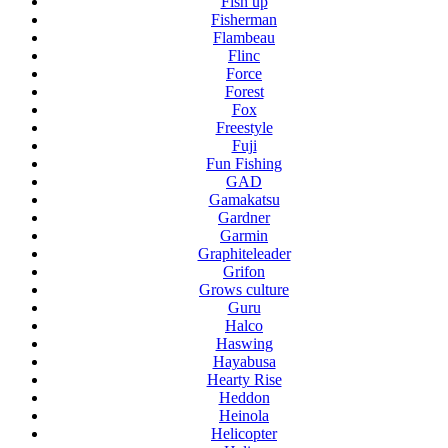
Fish up
Fisherman
Flambeau
Flinc
Force
Forest
Fox
Freestyle
Fuji
Fun Fishing
GAD
Gamakatsu
Gardner
Garmin
Graphiteleader
Grifon
Grows culture
Guru
Halco
Haswing
Hayabusa
Hearty Rise
Heddon
Heinola
Helicopter