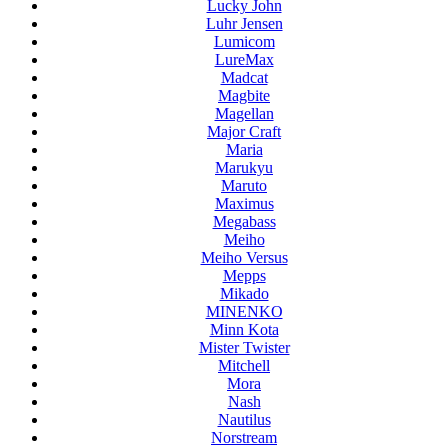
Lucky John
Luhr Jensen
Lumicom
LureMax
Madcat
Magbite
Magellan
Major Craft
Maria
Marukyu
Maruto
Maximus
Megabass
Meiho
Meiho Versus
Mepps
Mikado
MINENKO
Minn Kota
Mister Twister
Mitchell
Mora
Nash
Nautilus
Norstream