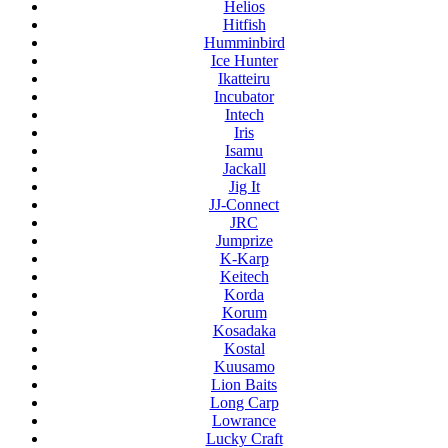
Helios
Hitfish
Humminbird
Ice Hunter
Ikatteiru
Incubator
Intech
Iris
Isamu
Jackall
Jig It
JJ-Connect
JRC
Jumprize
K-Karp
Keitech
Korda
Korum
Kosadaka
Kostal
Kuusamo
Lion Baits
Long Carp
Lowrance
Lucky Craft