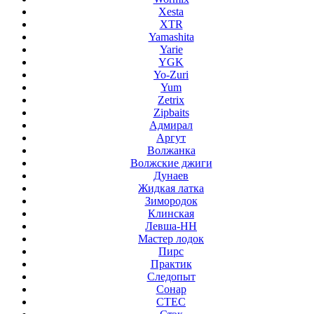
Xesta
XTR
Yamashita
Yarie
YGK
Yo-Zuri
Yum
Zetrix
Zipbaits
Адмирал
Аргут
Волжанка
Волжские джиги
Дунаев
Жидкая латка
Зимородок
Клинская
Левша-НН
Мастер лодок
Пирс
Практик
Следопыт
Сонар
СТЕС