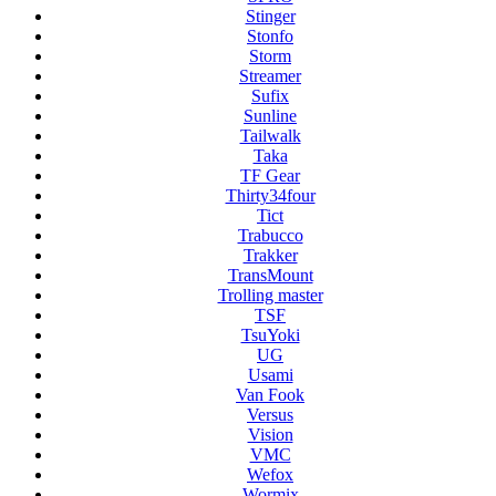
Stinger
Stonfo
Storm
Streamer
Sufix
Sunline
Tailwalk
Taka
TF Gear
Thirty34four
Tict
Trabucco
Trakker
TransMount
Trolling master
TSF
TsuYoki
UG
Usami
Van Fook
Versus
Vision
VMC
Wefox
Wormix