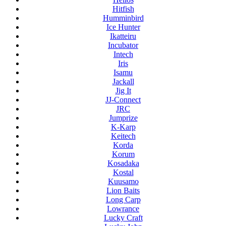
Hitfish
Humminbird
Ice Hunter
Ikatteiru
Incubator
Intech
Iris
Isamu
Jackall
Jig It
JJ-Connect
JRC
Jumprize
K-Karp
Keitech
Korda
Korum
Kosadaka
Kostal
Kuusamo
Lion Baits
Long Carp
Lowrance
Lucky Craft