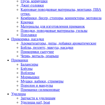
Груза, кормушки
Джиг-головки
Карповые поводковые материалы, монтажи, ПВА
сетки.
Кембрики, бисер, стопоры, коннекторы, мотовила
Крючки
Материалы для изготовления приманок
Поводки, поводковые материалы, гильзы
Поплавки
Прикормка, насадки
Ароматизаторы, дипы, добавки ароматические
Бойлы, пеллетс, макуха, насадки
Прикормки сыпучие
Червь, мотыль, опарыш
Приманки
Балансиры
Блёсны
Воблеры
Мормышки
Мушки, вабики, стримеры
Поролон и мандулы
Приманки силиконовые
Удилища
Запчасти к удилищам
Удилища surf, boat