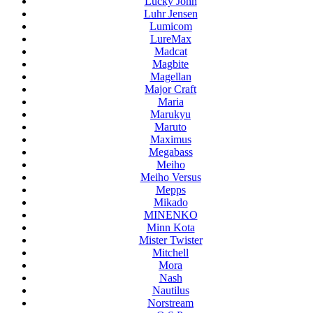
Lucky John
Luhr Jensen
Lumicom
LureMax
Madcat
Magbite
Magellan
Major Craft
Maria
Marukyu
Maruto
Maximus
Megabass
Meiho
Meiho Versus
Mepps
Mikado
MINENKO
Minn Kota
Mister Twister
Mitchell
Mora
Nash
Nautilus
Norstream