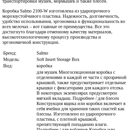
транспортировки мушек, мормышек и также блесен.
Коробка Salmo 2100-W изготовлена из ударопрочного
морозоустойчивого пластика. Надежность, долговечность,
удобство использования, эргономика и функциональность во
всех мелочах – вот главные ее преимущества. Все это
достигнуто благодаря отменному качеству материалов,
высокотехнологичному процессу производства и
эргономичной конструкции.
Бренд:
Salmo
Модель:
Soft Insert Storage Box
Вид:
коробка
для мушек Многосекционная коробка с
отделениями в каждой ее части с прозрачной
крышкой, также предусматривает отдельные
крышки с фиксаторами для каждого отсека.
В некоторых экземплярах предусмотрен
мягкий вкладыш. Подробнее / для блесен
Конструкция ящика или коробки включает в
себя ячейки для хранения таких снастей как
блесны. Изготовлено из ударопрочного
пластика, с плотной крышкой,
препятствующей попаданию влаги.
Подробнее / для воблеров Коробки или