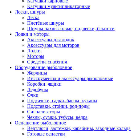
Катушки карповые
Катушки мультипликаторные
Лески, шнуры
Леска
Плетёные шнуры
Шнуры нахлыстовые, подлески, бэкинги
Лодки и моторы
Аксессуары для лодок
Аксессуары для моторов
Лодки
Моторы
Средства спасения
Оборудование рыболовное
Жерлицы
Инструменты и аксессуары рыболовные
Коробки, ящики
Ледобуры
Очки
Подсачеки, садки, багры, куканы
Подставки, стойки, род-поды
Сигнализаторы
Чехлы, сумки, тубусы, вёдра
Оснащение рыболовное
Вертлюги, застёжки, карабины, заводные кольца
Готовые оснастки