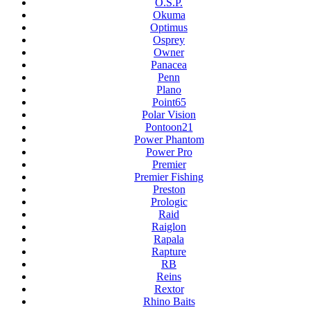
O.S.P.
Okuma
Optimus
Osprey
Owner
Panacea
Penn
Plano
Point65
Polar Vision
Pontoon21
Power Phantom
Power Pro
Premier
Premier Fishing
Preston
Prologic
Raid
Raiglon
Rapala
Rapture
RB
Reins
Rextor
Rhino Baits