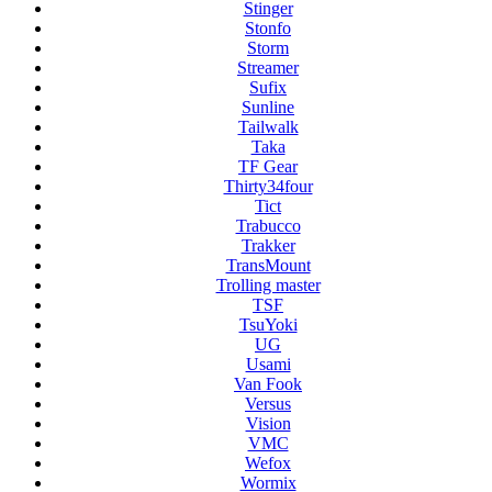
Stinger
Stonfo
Storm
Streamer
Sufix
Sunline
Tailwalk
Taka
TF Gear
Thirty34four
Tict
Trabucco
Trakker
TransMount
Trolling master
TSF
TsuYoki
UG
Usami
Van Fook
Versus
Vision
VMC
Wefox
Wormix