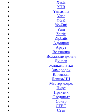
Xesta
XTR
Yamashita
Yarie
YGK
Yo-Zuri
Yum
Zetrix
Zipbaits
Адмирал
Аргут
Волжанка
Волжские джиги
Дунаев
Жидкая латка
Зимородок
Клинская
Левша-НН
Мастер лодок
Пирс
Практик
Следопыт
Сонар
СТЕС
Стэк