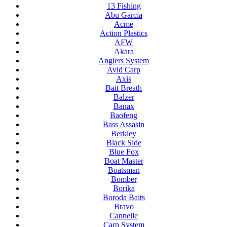
13 Fishing
Abu Garcia
Acme
Action Plastics
AFW
Akara
Anglers System
Avid Carp
Axis
Bait Breath
Balzer
Banax
Baofeng
Bass Assasin
Berkley
Black Side
Blue Fox
Boat Master
Boatsman
Bomber
Borika
Boroda Baits
Bravo
Cannelle
Carp System