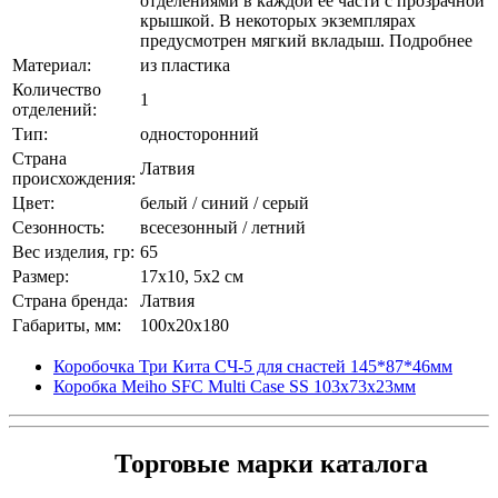
отделениями в каждой ее части с прозрачной
крышкой. В некоторых экземплярах
предусмотрен мягкий вкладыш. Подробнее
Материал:
из пластика
Количество
1
отделений:
Тип:
односторонний
Страна
Латвия
происхождения:
Цвет:
белый / синий / серый
Сезонность:
всесезонный / летний
Вес изделия, гр:
65
Размер:
17x10, 5x2 см
Страна бренда:
Латвия
Габариты, мм:
100x20x180
Коробочка Три Кита СЧ-5 для снастей 145*87*46мм
Коробка Meiho SFC Multi Case SS 103x73x23мм
Торговые марки каталога