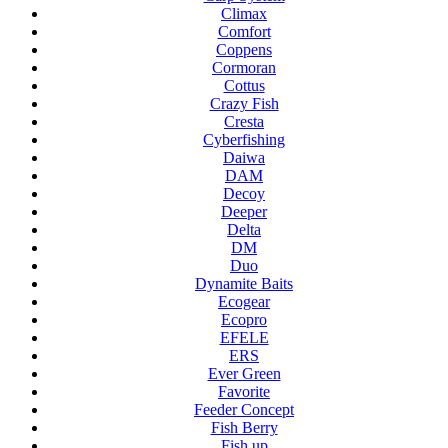
Climax
Comfort
Coppens
Cormoran
Cottus
Crazy Fish
Cresta
Cyberfishing
Daiwa
DAM
Decoy
Deeper
Delta
DM
Duo
Dynamite Baits
Ecogear
Ecopro
EFELE
ERS
Ever Green
Favorite
Feeder Concept
Fish Berry
Fish up