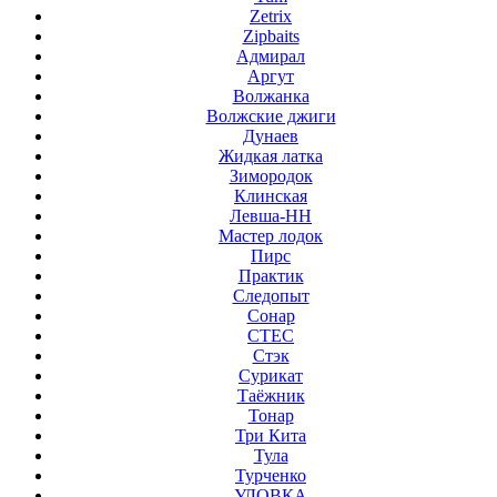
Zetrix
Zipbaits
Адмирал
Аргут
Волжанка
Волжские джиги
Дунаев
Жидкая латка
Зимородок
Клинская
Левша-НН
Мастер лодок
Пирс
Практик
Следопыт
Сонар
СТЕС
Стэк
Сурикат
Таёжник
Тонар
Три Кита
Тула
Турченко
УЛОВКА