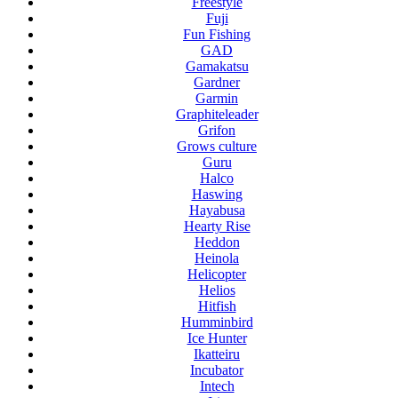
Freestyle
Fuji
Fun Fishing
GAD
Gamakatsu
Gardner
Garmin
Graphiteleader
Grifon
Grows culture
Guru
Halco
Haswing
Hayabusa
Hearty Rise
Heddon
Heinola
Helicopter
Helios
Hitfish
Humminbird
Ice Hunter
Ikatteiru
Incubator
Intech