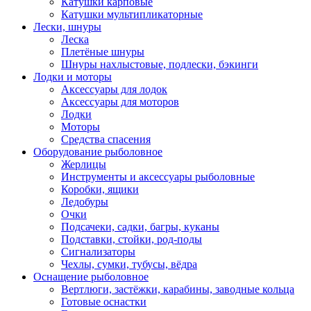
Катушки карповые
Катушки мультипликаторные
Лески, шнуры
Леска
Плетёные шнуры
Шнуры нахлыстовые, подлески, бэкинги
Лодки и моторы
Аксессуары для лодок
Аксессуары для моторов
Лодки
Моторы
Средства спасения
Оборудование рыболовное
Жерлицы
Инструменты и аксессуары рыболовные
Коробки, ящики
Ледобуры
Очки
Подсачеки, садки, багры, куканы
Подставки, стойки, род-поды
Сигнализаторы
Чехлы, сумки, тубусы, вёдра
Оснащение рыболовное
Вертлюги, застёжки, карабины, заводные кольца
Готовые оснастки