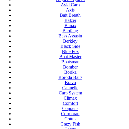
Avid Carp
Axis
Bait Breath
Balzer
Banax
Baofeng
Bass Assasin
Berkley
Black Side
Blue Fox
Boat Master
Boatsman
Bomber
Borika
Boroda Baits
Bravo
Cannelle
Carp System
Climax
Comfort
Coppens
Cormoran
Cottus
Crazy Fish