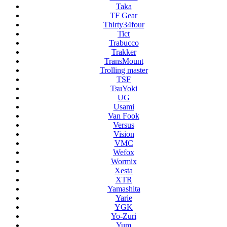
Taka
TF Gear
Thirty34four
Tict
Trabucco
Trakker
TransMount
Trolling master
TSF
TsuYoki
UG
Usami
Van Fook
Versus
Vision
VMC
Wefox
Wormix
Xesta
XTR
Yamashita
Yarie
YGK
Yo-Zuri
Yum