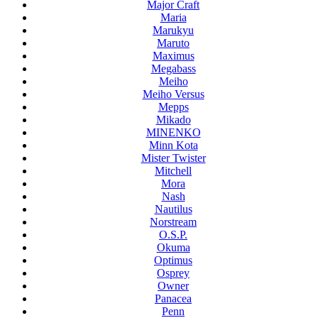
Major Craft
Maria
Marukyu
Maruto
Maximus
Megabass
Meiho
Meiho Versus
Mepps
Mikado
MINENKO
Minn Kota
Mister Twister
Mitchell
Mora
Nash
Nautilus
Norstream
O.S.P.
Okuma
Optimus
Osprey
Owner
Panacea
Penn