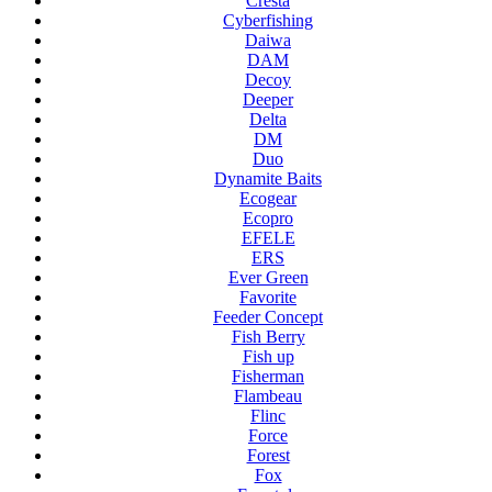
Cresta
Cyberfishing
Daiwa
DAM
Decoy
Deeper
Delta
DM
Duo
Dynamite Baits
Ecogear
Ecopro
EFELE
ERS
Ever Green
Favorite
Feeder Concept
Fish Berry
Fish up
Fisherman
Flambeau
Flinc
Force
Forest
Fox