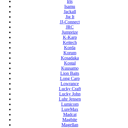
Iris
Isamu
Jackall
Jig It
JJ-Connect
JRC
Jumprize
K-Karp
Keitech
Korda
Korum
Kosadaka
Kostal
Kuusamo
Lion Baits
Long Carp
Lowrance
Lucky Craft
Lucky John
Luhr Jensen
Lumicom
LureMax
Madcat
Magbite
Magellan