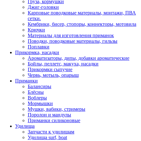
Груза, кормушки
Джиг-головки
Карповые поводковые материалы, монтажи, ПВА
сетки.
Кембрики, бисер, стопоры, коннекторы, мотовила
Крючки
Материалы для изготовления приманок
Поводки, поводковые материалы, гильзы
Поплавки
Прикормка, насадки
Ароматизаторы, дипы, добавки ароматические
Бойлы, пеллетс, макуха, насадки
Прикормки сыпучие
Червь, мотыль, опарыш
Приманки
Балансиры
Блёсны
Воблеры
Мормышки
Мушки, вабики, стримеры
Поролон и мандулы
Приманки силиконовые
Удилища
Запчасти к удилищам
Удилища surf, boat