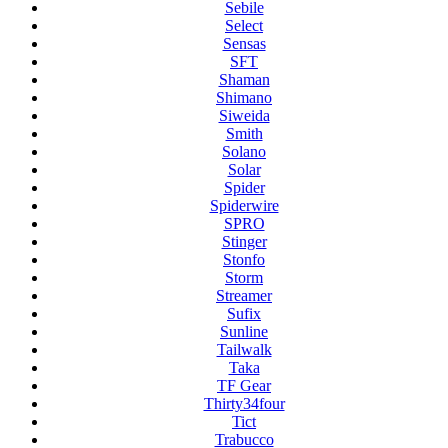
Sebile
Select
Sensas
SFT
Shaman
Shimano
Siweida
Smith
Solano
Solar
Spider
Spiderwire
SPRO
Stinger
Stonfo
Storm
Streamer
Sufix
Sunline
Tailwalk
Taka
TF Gear
Thirty34four
Tict
Trabucco