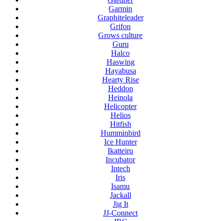
Garmin
Graphiteleader
Grifon
Grows culture
Guru
Halco
Haswing
Hayabusa
Hearty Rise
Heddon
Heinola
Helicopter
Helios
Hitfish
Humminbird
Ice Hunter
Ikatteiru
Incubator
Intech
Iris
Isamu
Jackall
Jig It
JJ-Connect