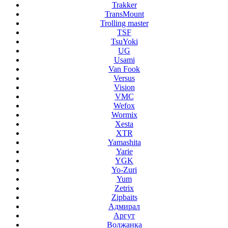
Trakker
TransMount
Trolling master
TSF
TsuYoki
UG
Usami
Van Fook
Versus
Vision
VMC
Wefox
Wormix
Xesta
XTR
Yamashita
Yarie
YGK
Yo-Zuri
Yum
Zetrix
Zipbaits
Адмирал
Аргут
Волжанка