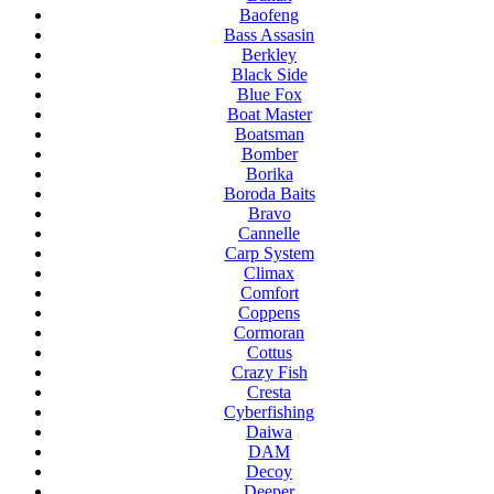
Baofeng
Bass Assasin
Berkley
Black Side
Blue Fox
Boat Master
Boatsman
Bomber
Borika
Boroda Baits
Bravo
Cannelle
Carp System
Climax
Comfort
Coppens
Cormoran
Cottus
Crazy Fish
Cresta
Cyberfishing
Daiwa
DAM
Decoy
Deeper