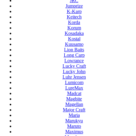
JRC
Jumprize
K-Karp
Keitech
Korda
Korum
Kosadaka
Kostal
Kuusamo
Lion Baits
Long Carp
Lowrance
Lucky Craft
Lucky John
Luhr Jensen
Lumicom
LureMax
Madcat
Magbite
Magellan
Major Craft
Maria
Marukyu
Maruto
Maximus