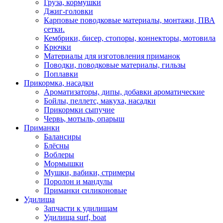
Груза, кормушки
Джиг-головки
Карповые поводковые материалы, монтажи, ПВА
сетки.
Кембрики, бисер, стопоры, коннекторы, мотовила
Крючки
Материалы для изготовления приманок
Поводки, поводковые материалы, гильзы
Поплавки
Прикормка, насадки
Ароматизаторы, дипы, добавки ароматические
Бойлы, пеллетс, макуха, насадки
Прикормки сыпучие
Червь, мотыль, опарыш
Приманки
Балансиры
Блёсны
Воблеры
Мормышки
Мушки, вабики, стримеры
Поролон и мандулы
Приманки силиконовые
Удилища
Запчасти к удилищам
Удилища surf, boat