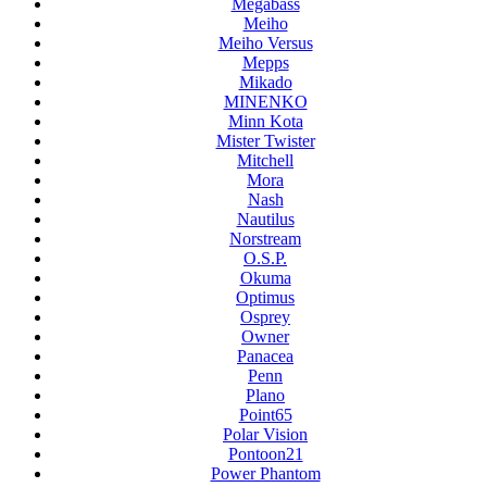
Megabass
Meiho
Meiho Versus
Mepps
Mikado
MINENKO
Minn Kota
Mister Twister
Mitchell
Mora
Nash
Nautilus
Norstream
O.S.P.
Okuma
Optimus
Osprey
Owner
Panacea
Penn
Plano
Point65
Polar Vision
Pontoon21
Power Phantom