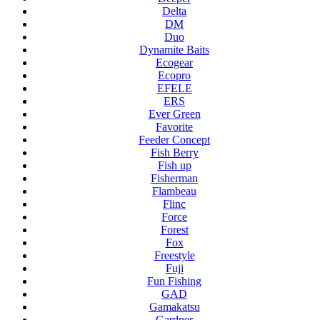
Delta
DM
Duo
Dynamite Baits
Ecogear
Ecopro
EFELE
ERS
Ever Green
Favorite
Feeder Concept
Fish Berry
Fish up
Fisherman
Flambeau
Flinc
Force
Forest
Fox
Freestyle
Fuji
Fun Fishing
GAD
Gamakatsu
Gardner