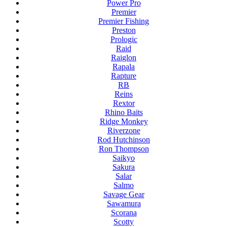
Power Pro
Premier
Premier Fishing
Preston
Prologic
Raid
Raiglon
Rapala
Rapture
RB
Reins
Rextor
Rhino Baits
Ridge Monkey
Riverzone
Rod Hutchinson
Ron Thompson
Saikyo
Sakura
Salar
Salmo
Savage Gear
Sawamura
Scorana
Scotty