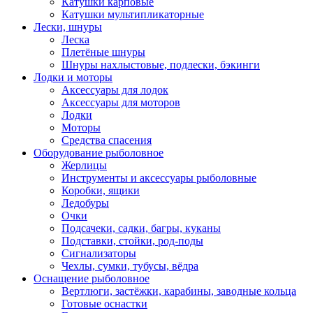
Катушки карповые
Катушки мультипликаторные
Лески, шнуры
Леска
Плетёные шнуры
Шнуры нахлыстовые, подлески, бэкинги
Лодки и моторы
Аксессуары для лодок
Аксессуары для моторов
Лодки
Моторы
Средства спасения
Оборудование рыболовное
Жерлицы
Инструменты и аксессуары рыболовные
Коробки, ящики
Ледобуры
Очки
Подсачеки, садки, багры, куканы
Подставки, стойки, род-поды
Сигнализаторы
Чехлы, сумки, тубусы, вёдра
Оснащение рыболовное
Вертлюги, застёжки, карабины, заводные кольца
Готовые оснастки