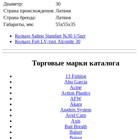
Диаметр:
30
Страна происхождения:
Латвия
Страна бренда:
Латвия
Габариты, мм:
55x55x35
Кольцо Salmo Standart №30 1/5шт
Кольцо Fuji LV-тип Alconite 30
Торговые марки каталога
13 Fishing
Abu Garcia
Acme
Action Plastics
AFW
Akara
Anglers System
Avid Carp
Axis
Bait Breath
Balzer
Banax