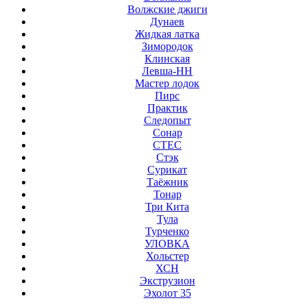
Волжские джиги
Дунаев
Жидкая латка
Зимородок
Клинская
Левша-НН
Мастер лодок
Пирс
Практик
Следопыт
Сонар
СТЕС
Стэк
Сурикат
Таёжник
Тонар
Три Кита
Тула
Турченко
УЛОВКА
Хольстер
ХСН
Экструзион
Эхолот 35