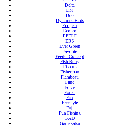
Delta
DM
Duo
Dynamite Baits
Ecogear
Ecopro
EFELE
ERS
Ever Green
Favorite
Feeder Concept
Fish Berry
Fish up
Fisherman
Flambeau
Flinc
Force
Forest
Fox
Freestyle
Fuji
Fun Fishing
GAD
Gamakatsu