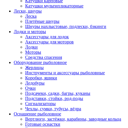
Катушки карповые
Катушки мультипликаторные
Лески, шнуры
Леска
Плетёные шнуры
Шнуры нахлыстовые, подлески, бэкинги
Лодки и моторы
Аксессуары для лодок
Аксессуары для моторов
Лодки
Моторы
Средства спасения
Оборудование рыболовное
Жерлицы
Инструменты и аксессуары рыболовные
Коробки, ящики
Ледобуры
Очки
Подсачеки, садки, багры, куканы
Подставки, стойки, род-поды
Сигнализаторы
Чехлы, сумки, тубусы, вёдра
Оснащение рыболовное
Вертлюги, застёжки, карабины, заводные кольца
Готовые оснастки