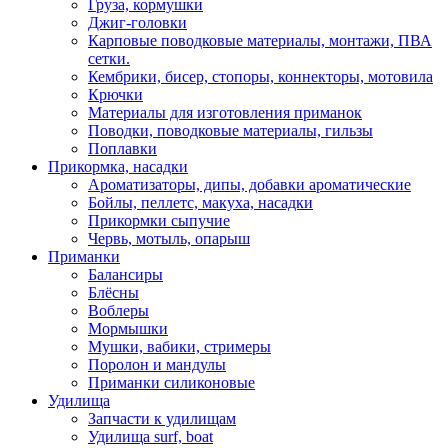
Груза, кормушки
Джиг-головки
Карповые поводковые материалы, монтажи, ПВА
сетки.
Кембрики, бисер, стопоры, коннекторы, мотовила
Крючки
Материалы для изготовления приманок
Поводки, поводковые материалы, гильзы
Поплавки
Прикормка, насадки
Ароматизаторы, дипы, добавки ароматические
Бойлы, пеллетс, макуха, насадки
Прикормки сыпучие
Червь, мотыль, опарыш
Приманки
Балансиры
Блёсны
Воблеры
Мормышки
Мушки, вабики, стримеры
Поролон и мандулы
Приманки силиконовые
Удилища
Запчасти к удилищам
Удилища surf, boat