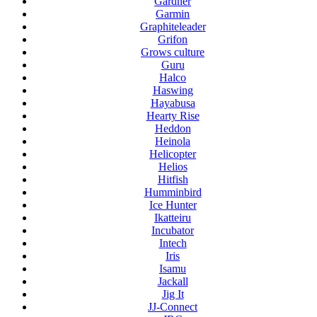
Gardner
Garmin
Graphiteleader
Grifon
Grows culture
Guru
Halco
Haswing
Hayabusa
Hearty Rise
Heddon
Heinola
Helicopter
Helios
Hitfish
Humminbird
Ice Hunter
Ikatteiru
Incubator
Intech
Iris
Isamu
Jackall
Jig It
JJ-Connect