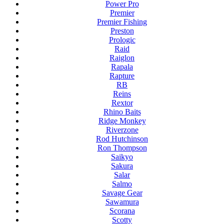
Power Pro
Premier
Premier Fishing
Preston
Prologic
Raid
Raiglon
Rapala
Rapture
RB
Reins
Rextor
Rhino Baits
Ridge Monkey
Riverzone
Rod Hutchinson
Ron Thompson
Saikyo
Sakura
Salar
Salmo
Savage Gear
Sawamura
Scorana
Scotty