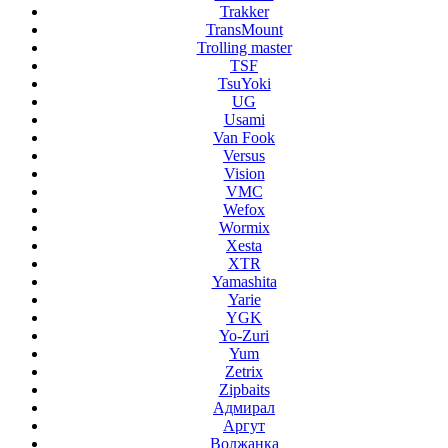
Trakker
TransMount
Trolling master
TSF
TsuYoki
UG
Usami
Van Fook
Versus
Vision
VMC
Wefox
Wormix
Xesta
XTR
Yamashita
Yarie
YGK
Yo-Zuri
Yum
Zetrix
Zipbaits
Адмирал
Аргут
Волжанка