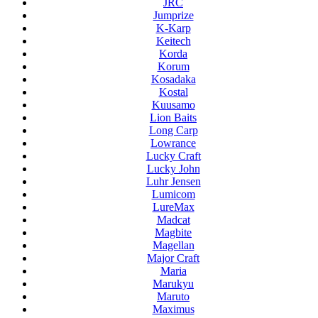
JRC
Jumprize
K-Karp
Keitech
Korda
Korum
Kosadaka
Kostal
Kuusamo
Lion Baits
Long Carp
Lowrance
Lucky Craft
Lucky John
Luhr Jensen
Lumicom
LureMax
Madcat
Magbite
Magellan
Major Craft
Maria
Marukyu
Maruto
Maximus