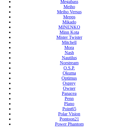
Megabass
Meiho
Meiho Versus
Mepps
Mikado
MINENKO
Minn Kota
Mister Twister
Mitchell
Mora
Nash
Nautilus
Norstream
O.S.P.
Okuma
Optimus
Osprey
Owner
Panacea
Penn
Plano
Point65
Polar Vision
Pontoon21
Power Phantom