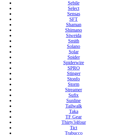
Sebile
Select
Sensas
SFT
Shaman
Shimano
Siweida
Smith
Solano
Solar
Spider
Spiderwire
SPRO
Stinger
Stonfo
Storm
Streamer
Sufix
Sunline
Tailwalk
Taka
TF Gear
Thirty34four
Tict
Trabucco