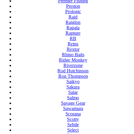
Premier Fishing
Preston
Prologic
Raid
Raiglon
Rapala
Rapture
RB
Reins
Rextor
Rhino Baits
Ridge Monkey
Riverzone
Rod Hutchinson
Ron Thompson
Saikyo
Sakura
Salar
Salmo
Savage Gear
Sawamura
Scorana
Scotty
Sebile
Select