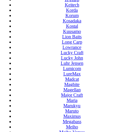
Keitech
Korda
Korum
Kosadaka
Kostal
Kuusamo
Lion Baits
Long Carp
Lowrance
Lucky Craft
Lucky John
Luhr Jensen
Lumicom
LureMax
Madcat
Magbite
Magellan
Major Craft
Maria
Marukyu
Maruto
Maximus
Megabass
Meiho