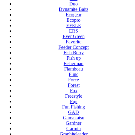
Duo
Dynamite Baits
Ecogear
Ecopro
EFELE
ERS
Ever Green
Favorite
Feeder Concept
Fish Berry
Fish up
Fisherman
Flambeau
Flinc
Force
Forest
Fox
Freestyle
Fuji
Fun Fishing
GAD
Gamakatsu
Gardner
Garmin
Graphiteleader