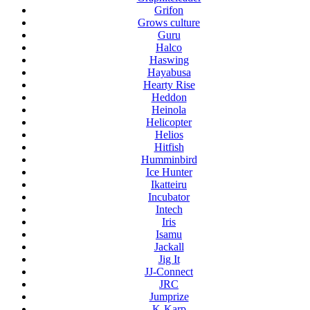
Grifon
Grows culture
Guru
Halco
Haswing
Hayabusa
Hearty Rise
Heddon
Heinola
Helicopter
Helios
Hitfish
Humminbird
Ice Hunter
Ikatteiru
Incubator
Intech
Iris
Isamu
Jackall
Jig It
JJ-Connect
JRC
Jumprize
K-Karp