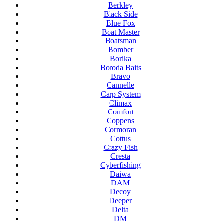
Berkley
Black Side
Blue Fox
Boat Master
Boatsman
Bomber
Borika
Boroda Baits
Bravo
Cannelle
Carp System
Climax
Comfort
Coppens
Cormoran
Cottus
Crazy Fish
Cresta
Cyberfishing
Daiwa
DAM
Decoy
Deeper
Delta
DM