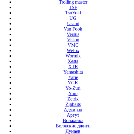
Trolling master
TSF
TsuYoki
UG
Usami
Van Fook
Versus
Vision
VMC
Wefox
Wormix
Xesta
XTR
Yamashita
Yarie
YGK
Yo-Zuri
Yum
Zetrix
Zipbaits
Адмирал
Аргут
Волжанка
Волжские джиги
Дунаев