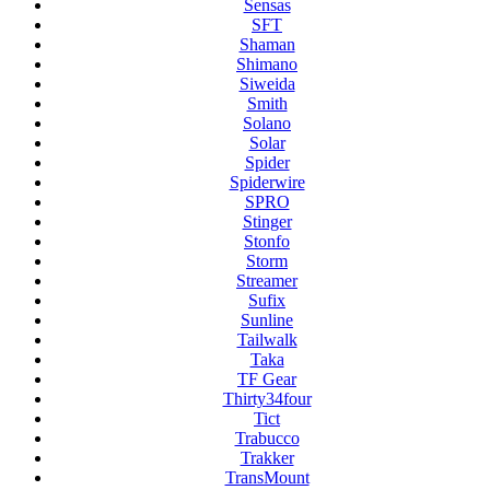
Sensas
SFT
Shaman
Shimano
Siweida
Smith
Solano
Solar
Spider
Spiderwire
SPRO
Stinger
Stonfo
Storm
Streamer
Sufix
Sunline
Tailwalk
Taka
TF Gear
Thirty34four
Tict
Trabucco
Trakker
TransMount