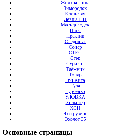
Жидкая латка
Зимородок
Клинская
Левша-НН
Мастер лодок
Пирс
Практик
Следопыт
Сонар
СТЕС
Стэк
Сурикат
Таёжник
Тонар
Три Кита
Тула
Турченко
УЛОВКА
Хольстер
ХСН
Экструзион
Эхолот 35
Основные
страницы