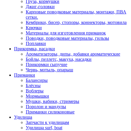
Груза, кормушки
Джиг-головки
Карповые поводковые материалы, монтажи, ПВА
сетки.
Кембрики, бисер, стопоры, коннекторы, мотовила
Крючки
Материалы для изготовления приманок
Поводки, поводковые материалы, гильзы
Поплавки
Прикормка, насадки
Ароматизаторы, дипы, добавки ароматические
Бойлы, пеллетс, макуха, насадки
Прикормки сыпучие
Червь, мотыль, опарыш
Приманки
Балансиры
Блёсны
Воблеры
Мормышки
Мушки, вабики, стримеры
Поролон и мандулы
Приманки силиконовые
Удилища
Запчасти к удилищам
Удилища surf, boat