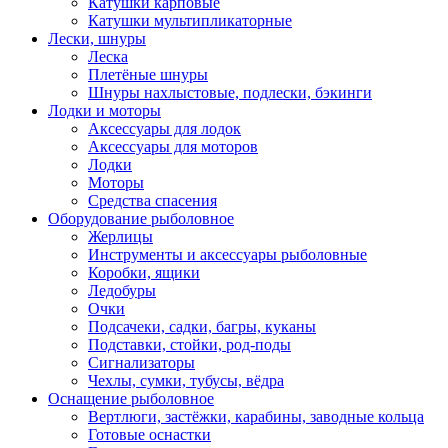
Катушки карповые
Катушки мультипликаторные
Лески, шнуры
Леска
Плетёные шнуры
Шнуры нахлыстовые, подлески, бэкинги
Лодки и моторы
Аксессуары для лодок
Аксессуары для моторов
Лодки
Моторы
Средства спасения
Оборудование рыболовное
Жерлицы
Инструменты и аксессуары рыболовные
Коробки, ящики
Ледобуры
Очки
Подсачеки, садки, багры, куканы
Подставки, стойки, род-поды
Сигнализаторы
Чехлы, сумки, тубусы, вёдра
Оснащение рыболовное
Вертлюги, застёжки, карабины, заводные кольца
Готовые оснастки