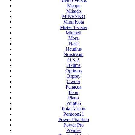
Meiho Versus
Mepps
Mikado
MINENKO
Minn Kota
Mister Twister
Mitchell
Mora
Nash
Nautilus
Norstream
O.S.P.
Okuma
Optimus
Osprey
Owner
Panacea
Penn
Plano
Point65
Polar Vision
Pontoon21
Power Phantom
Power Pro
Premier