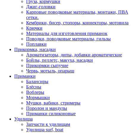
Груза, кормушки
Джиг-головки
Карповые поводковые материалы, монтажи, ПВА
сетки.
Кембрики, бисер, стопоры, коннекторы, мотовила
Крючки
Материалы для изготовления приманок
Поводки, поводковые материалы, гильзы
Поплавки
Прикормка, насадки
Ароматизаторы, дипы, добавки ароматические
Бойлы, пеллетс, макуха, насадки
Прикормки сыпучие
Червь, мотыль, опарыш
Приманки
Балансиры
Блёсны
Воблеры
Мормышки
Мушки, вабики, стримеры
Поролон и мандулы
Приманки силиконовые
Удилища
Запчасти к удилищам
Удилища surf, boat