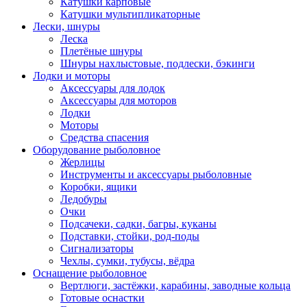
Катушки карповые
Катушки мультипликаторные
Лески, шнуры
Леска
Плетёные шнуры
Шнуры нахлыстовые, подлески, бэкинги
Лодки и моторы
Аксессуары для лодок
Аксессуары для моторов
Лодки
Моторы
Средства спасения
Оборудование рыболовное
Жерлицы
Инструменты и аксессуары рыболовные
Коробки, ящики
Ледобуры
Очки
Подсачеки, садки, багры, куканы
Подставки, стойки, род-поды
Сигнализаторы
Чехлы, сумки, тубусы, вёдра
Оснащение рыболовное
Вертлюги, застёжки, карабины, заводные кольца
Готовые оснастки