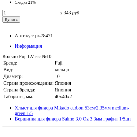
Скидка 21%
343
руб
x
Артикул: pr-78471
Информация
Кольцо Fuji LV sic №10
Бренд:
Fuji
Вид:
кольцо
Диаметр:
10
Страна происхождения:
Япония
Страна бренда:
Япония
Габариты, мм:
40x40x2
Хлыст для фидера Mikado carbon 53см/2,35мм medium-
green 1/5
Вершинка для фидера Salmo 3,0 Oz 3,3мм графит 1/5шт