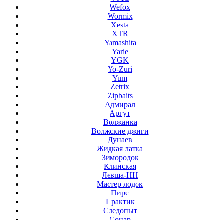
Wefox
Wormix
Xesta
XTR
Yamashita
Yarie
YGK
Yo-Zuri
Yum
Zetrix
Zipbaits
Адмирал
Аргут
Волжанка
Волжские джиги
Дунаев
Жидкая латка
Зимородок
Клинская
Левша-НН
Мастер лодок
Пирс
Практик
Следопыт
Сонар