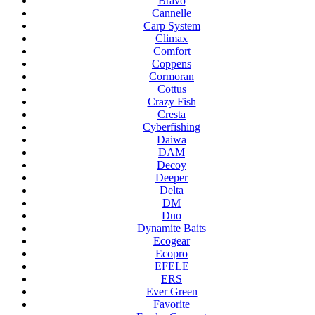
Bravo
Cannelle
Carp System
Climax
Comfort
Coppens
Cormoran
Cottus
Crazy Fish
Cresta
Cyberfishing
Daiwa
DAM
Decoy
Deeper
Delta
DM
Duo
Dynamite Baits
Ecogear
Ecopro
EFELE
ERS
Ever Green
Favorite