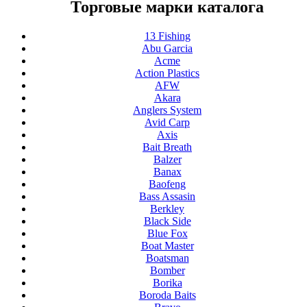
Торговые марки каталога
13 Fishing
Abu Garcia
Acme
Action Plastics
AFW
Akara
Anglers System
Avid Carp
Axis
Bait Breath
Balzer
Banax
Baofeng
Bass Assasin
Berkley
Black Side
Blue Fox
Boat Master
Boatsman
Bomber
Borika
Boroda Baits