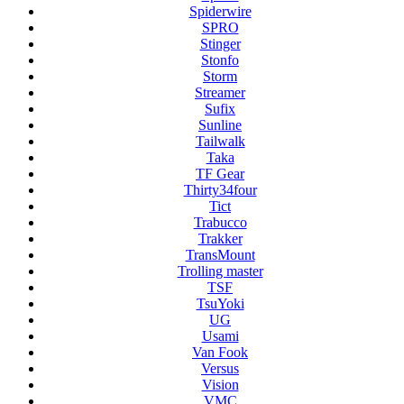
Spiderwire
SPRO
Stinger
Stonfo
Storm
Streamer
Sufix
Sunline
Tailwalk
Taka
TF Gear
Thirty34four
Tict
Trabucco
Trakker
TransMount
Trolling master
TSF
TsuYoki
UG
Usami
Van Fook
Versus
Vision
VMC