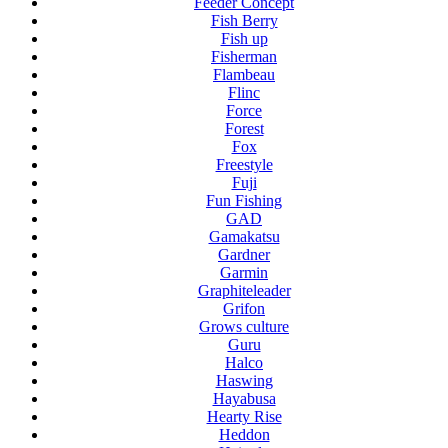
Feeder Concept
Fish Berry
Fish up
Fisherman
Flambeau
Flinc
Force
Forest
Fox
Freestyle
Fuji
Fun Fishing
GAD
Gamakatsu
Gardner
Garmin
Graphiteleader
Grifon
Grows culture
Guru
Halco
Haswing
Hayabusa
Hearty Rise
Heddon