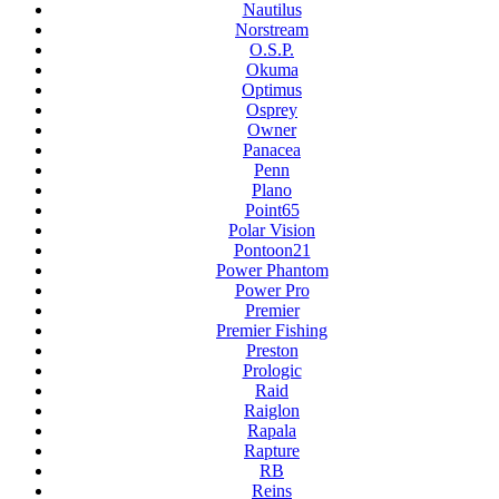
Nautilus
Norstream
O.S.P.
Okuma
Optimus
Osprey
Owner
Panacea
Penn
Plano
Point65
Polar Vision
Pontoon21
Power Phantom
Power Pro
Premier
Premier Fishing
Preston
Prologic
Raid
Raiglon
Rapala
Rapture
RB
Reins