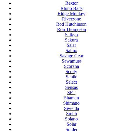
Rextor
Rhino Baits
Ridge Monkey
Riverzone
Rod Hutchinson
Ron Thompson
Saikyo
Sakura
Salar
Salmo
Savage Gear
Sawamura
Scorana
Scotty
Sebile
Select
Sensas
SFT
Shaman
Shimano
Siweida
Smith
Solano
Solar
Spider