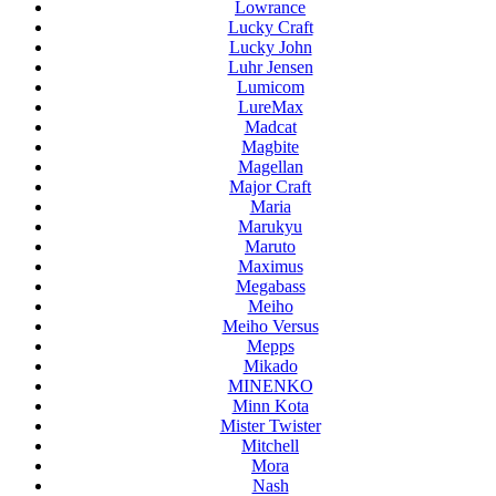
Lowrance
Lucky Craft
Lucky John
Luhr Jensen
Lumicom
LureMax
Madcat
Magbite
Magellan
Major Craft
Maria
Marukyu
Maruto
Maximus
Megabass
Meiho
Meiho Versus
Mepps
Mikado
MINENKO
Minn Kota
Mister Twister
Mitchell
Mora
Nash