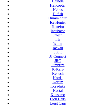
Heinola
Helicopter
Helios
Hitfish
Humminbird
Ice Hunter
Ikatteiru
Incubator
Intech
Iris
Isamu
Jackall
Jig It
JJ-Connect
JRC
Jumprize
K-Karp
Keitech
Korda
Korum
Kosadaka
Kostal
Kuusamo
Lion Baits
Long Carp