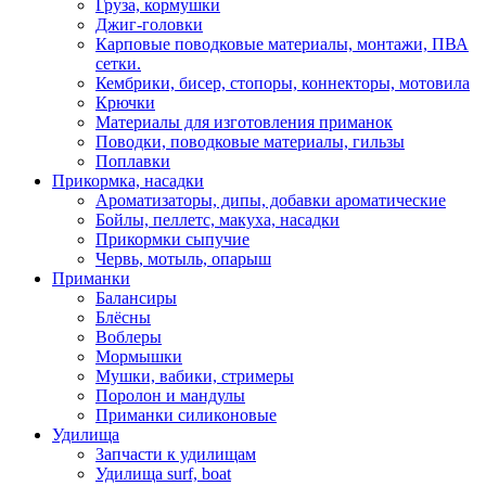
Груза, кормушки
Джиг-головки
Карповые поводковые материалы, монтажи, ПВА
сетки.
Кембрики, бисер, стопоры, коннекторы, мотовила
Крючки
Материалы для изготовления приманок
Поводки, поводковые материалы, гильзы
Поплавки
Прикормка, насадки
Ароматизаторы, дипы, добавки ароматические
Бойлы, пеллетс, макуха, насадки
Прикормки сыпучие
Червь, мотыль, опарыш
Приманки
Балансиры
Блёсны
Воблеры
Мормышки
Мушки, вабики, стримеры
Поролон и мандулы
Приманки силиконовые
Удилища
Запчасти к удилищам
Удилища surf, boat