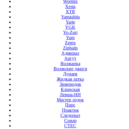
Wormix
Xesta
XTR
Yamashita
Yarie
YGK
Yo-Zuri
Yum
Zetrix
Zipbaits
Адмирал
Аргут
Волжанка
Волжские джиги
Дунаев
Жидкая латка
Зимородок
Клинская
Левша-НН
Мастер лодок
Пирс
Практик
Следопыт
Сонар
СТЕС