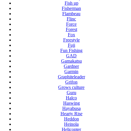
Fish up
Fisherman
Flambeau
Flinc
Force
Forest
Fox
Freestyle
Fuji
Fun Fishing
GAD
Gamakatsu
Gardner
Garmin
Graphiteleader
Grifon
Grows culture
Guru
Halco
Haswing
Hayabusa
Hearty Rise
Heddon
Heinola
Helicopter