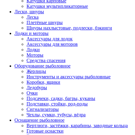
Катушки карповые
Катушки мультипликаторные
Лески, шнуры
Леска
Плетёные шнуры
Шнуры нахлыстовые, подлески, бэкинги
Лодки и моторы
Аксессуары для лодок
Аксессуары для моторов
Лодки
Моторы
Средства спасения
Оборудование рыболовное
Жерлицы
Инструменты и аксессуары рыболовные
Коробки, ящики
Ледобуры
Очки
Подсачеки, садки, багры, куканы
Подставки, стойки, род-поды
Сигнализаторы
Чехлы, сумки, тубусы, вёдра
Оснащение рыболовное
Вертлюги, застёжки, карабины, заводные кольца
Готовые оснастки