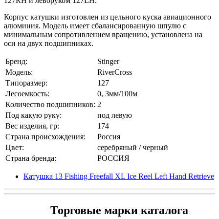
127RH и леворуком 127LH.
Корпус катушки изготовлен из цельного куска авиационного
алюминия. Модель имеет сбалансированную шпулю с
минимальным сопротивлением вращению, установлена на
оси на двух подшипниках.
Бренд:
Stinger
Модель:
RiverCross
Типоразмер:
127
Лесоемкость:
0, 3мм/100м
Количество подшипников:
2
Под какую руку:
под левую
Вес изделия, гр:
174
Страна происхождения:
Россия
Цвет:
серебряный / черный
Страна бренда:
РОССИЯ
Катушка 13 Fishing Freefall XL Ice Reel Left Hand Retrieve
Торговые марки каталога