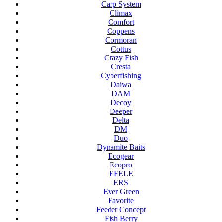
Carp System
Climax
Comfort
Coppens
Cormoran
Cottus
Crazy Fish
Cresta
Cyberfishing
Daiwa
DAM
Decoy
Deeper
Delta
DM
Duo
Dynamite Baits
Ecogear
Ecopro
EFELE
ERS
Ever Green
Favorite
Feeder Concept
Fish Berry