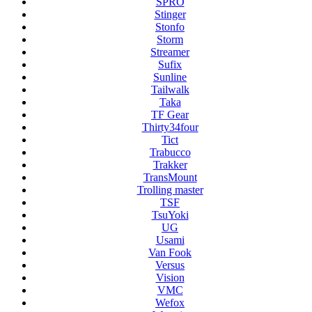
SPRO
Stinger
Stonfo
Storm
Streamer
Sufix
Sunline
Tailwalk
Taka
TF Gear
Thirty34four
Tict
Trabucco
Trakker
TransMount
Trolling master
TSF
TsuYoki
UG
Usami
Van Fook
Versus
Vision
VMC
Wefox