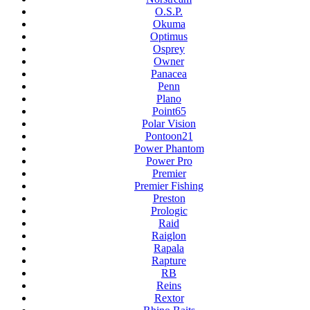
O.S.P.
Okuma
Optimus
Osprey
Owner
Panacea
Penn
Plano
Point65
Polar Vision
Pontoon21
Power Phantom
Power Pro
Premier
Premier Fishing
Preston
Prologic
Raid
Raiglon
Rapala
Rapture
RB
Reins
Rextor