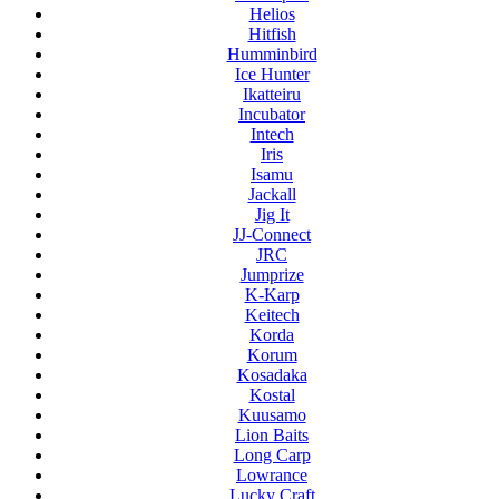
Helios
Hitfish
Humminbird
Ice Hunter
Ikatteiru
Incubator
Intech
Iris
Isamu
Jackall
Jig It
JJ-Connect
JRC
Jumprize
K-Karp
Keitech
Korda
Korum
Kosadaka
Kostal
Kuusamo
Lion Baits
Long Carp
Lowrance
Lucky Craft