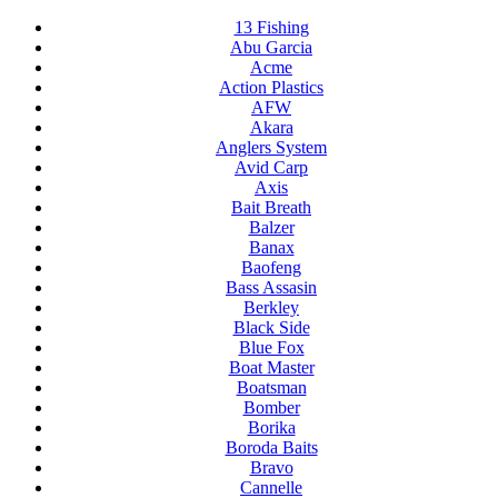
13 Fishing
Abu Garcia
Acme
Action Plastics
AFW
Akara
Anglers System
Avid Carp
Axis
Bait Breath
Balzer
Banax
Baofeng
Bass Assasin
Berkley
Black Side
Blue Fox
Boat Master
Boatsman
Bomber
Borika
Boroda Baits
Bravo
Cannelle