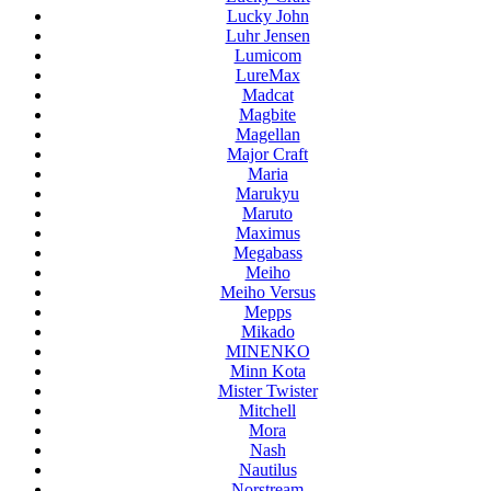
Lucky John
Luhr Jensen
Lumicom
LureMax
Madcat
Magbite
Magellan
Major Craft
Maria
Marukyu
Maruto
Maximus
Megabass
Meiho
Meiho Versus
Mepps
Mikado
MINENKO
Minn Kota
Mister Twister
Mitchell
Mora
Nash
Nautilus
Norstream