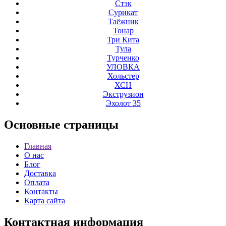
Стэк
Сурикат
Таёжник
Тонар
Три Кита
Тула
Турченко
УЛОВКА
Хольстер
ХСН
Экструзион
Эхолот 35
Основные
страницы
Главная
О нас
Блог
Доставка
Оплата
Контакты
Карта сайта
Контактная
информация