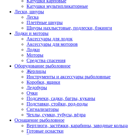
Катушки карповые
Катушки мультипликаторные
Лески, шнуры
Леска
Плетёные шнуры
Шнуры нахлыстовые, подлески, бэкинги
Лодки и моторы
Аксессуары для лодок
Аксессуары для моторов
Лодки
Моторы
Средства спасения
Оборудование рыболовное
Жерлицы
Инструменты и аксессуары рыболовные
Коробки, ящики
Ледобуры
Очки
Подсачеки, садки, багры, куканы
Подставки, стойки, род-поды
Сигнализаторы
Чехлы, сумки, тубусы, вёдра
Оснащение рыболовное
Вертлюги, застёжки, карабины, заводные кольца
Готовые оснастки