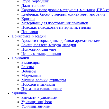
Груза, кормушки
Джиг-головки
Карповые поводковые материалы, монтажи, ПВА се
Кембрики, бисер, стопоры, коннекторы, мотовила
Крючки
Материалы для изготовления приманок
Поводки, поводковые материалы, гильзы
Поплавки
Прикормка, насадки
Ароматизаторы, дипы, добавки ароматические
Бойлы, пеллетс, макуха, насадки
Прикормки сыпучие
Червь, мотыль, опарыш
Приманки
Балансиры
Блёсны
Воблеры
Мормышки
Мушки, вабики, стримеры
Поролон и мандулы
Приманки силиконовые
Удилища
Запчасти к удилищам
Удилища surf, boat
Удилища зимние