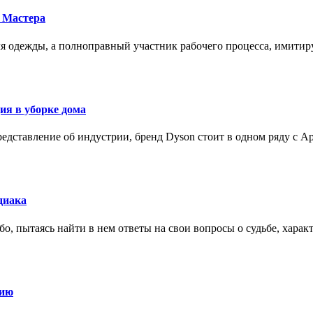
 Мастера
для одежды, а полноправный участник рабочего процесса, имит
ия в уборке дома
редставление об индустрии, бренд Dyson стоит в одном ряду с Ap
диака
о, пытаясь найти в нем ответы на свои вопросы о судьбе, харак
нию