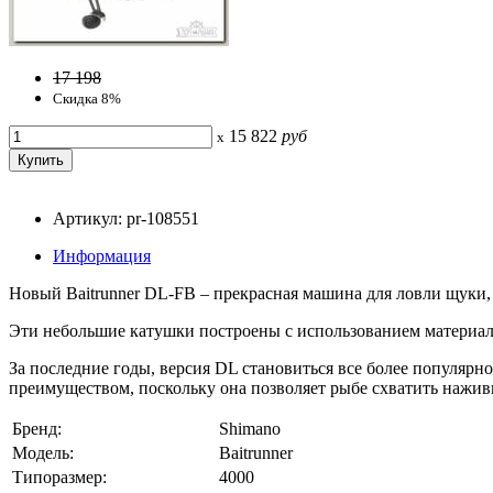
17 198
Скидка 8%
15 822
руб
x
Артикул: pr-108551
Информация
Новый Baitrunner DL-FB – прекрасная машина для ловли щуки, с
Эти небольшие катушки построены с использованием материала
За последние годы, версия DL становиться все более популярн
преимуществом, поскольку она позволяет рыбе схватить наживк
Бренд:
Shimano
Модель:
Baitrunner
Типоразмер:
4000