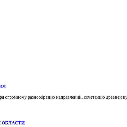
там
ря огромному разнообразию направлений, сочетанию древней к
Й ОБЛАСТИ