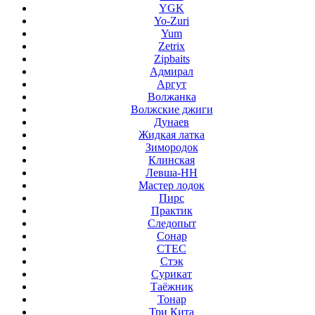
YGK
Yo-Zuri
Yum
Zetrix
Zipbaits
Адмирал
Аргут
Волжанка
Волжские джиги
Дунаев
Жидкая латка
Зимородок
Клинская
Левша-НН
Мастер лодок
Пирс
Практик
Следопыт
Сонар
СТЕС
Стэк
Сурикат
Таёжник
Тонар
Три Кита