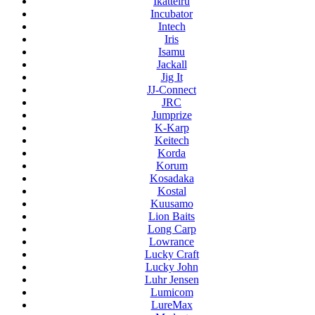
Ikatteiru
Incubator
Intech
Iris
Isamu
Jackall
Jig It
JJ-Connect
JRC
Jumprize
K-Karp
Keitech
Korda
Korum
Kosadaka
Kostal
Kuusamo
Lion Baits
Long Carp
Lowrance
Lucky Craft
Lucky John
Luhr Jensen
Lumicom
LureMax