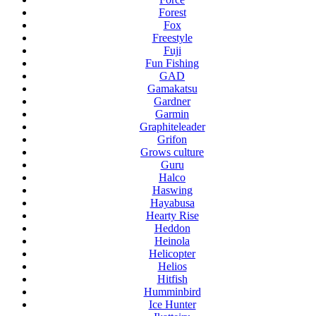
Forest
Fox
Freestyle
Fuji
Fun Fishing
GAD
Gamakatsu
Gardner
Garmin
Graphiteleader
Grifon
Grows culture
Guru
Halco
Haswing
Hayabusa
Hearty Rise
Heddon
Heinola
Helicopter
Helios
Hitfish
Humminbird
Ice Hunter