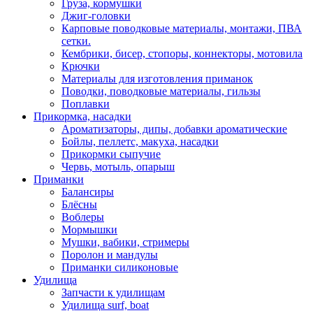
Груза, кормушки
Джиг-головки
Карповые поводковые материалы, монтажи, ПВА
сетки.
Кембрики, бисер, стопоры, коннекторы, мотовила
Крючки
Материалы для изготовления приманок
Поводки, поводковые материалы, гильзы
Поплавки
Прикормка, насадки
Ароматизаторы, дипы, добавки ароматические
Бойлы, пеллетс, макуха, насадки
Прикормки сыпучие
Червь, мотыль, опарыш
Приманки
Балансиры
Блёсны
Воблеры
Мормышки
Мушки, вабики, стримеры
Поролон и мандулы
Приманки силиконовые
Удилища
Запчасти к удилищам
Удилища surf, boat