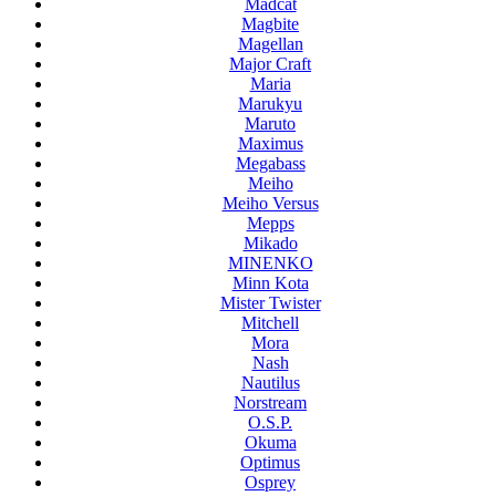
Madcat
Magbite
Magellan
Major Craft
Maria
Marukyu
Maruto
Maximus
Megabass
Meiho
Meiho Versus
Mepps
Mikado
MINENKO
Minn Kota
Mister Twister
Mitchell
Mora
Nash
Nautilus
Norstream
O.S.P.
Okuma
Optimus
Osprey