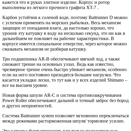
кажется что в руках элитное изделие. Корпус и ротор
выполнены из легкого прочного графита XT-7 .
Карбон устойчив к соленой воде, поэтому Baitrunner D можно
с успехом применять на морских рыбалках. Весь механизм
защищен от попадания влаги, да настолько хорошо, что
уронив эту катушку в воду на несколько секунд, это ни как в
дальнейшем не повлияет на рабочие характеристики. В
корпусе имеется специальное отверстие, через которое можно
смазывать механизм не разбирая катушку.
Три подшипника AR-B обеспечивают мягкий ход, а также
снижают трение на основных узлах. Ведь как известно,
чрезмерное трение очень быстро убивает механизм, особенно
если на него постоянно приходятся большие нагрузки. Что
касается укладки лески, то тут как и у всех изделий Shimano –
все на высшем уровне.
Новая форма шпули AR-C и система противозакручивания
Power Roller обеспечивают дальний и точный заброс без бород
и других неприятностей.
Система Baitrunner system позволяет мгновенно переключаться
между режимами расторможенная шпуля/ тормозное усилие.
Эта катушка будет приносить вам только положительные