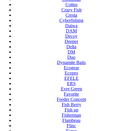
Cottus
Crazy Fish
Cresta
Cyberfishing
Daiwa
DAM
Decoy
Deeper
Delta
DM
Duo
Dynamite Baits
Ecogear
Ecopro
EFELE
ERS
Ever Green
Favorite
Feeder Concept
Fish Berry
Fish up
Fisherman
Flambeau
Flinc
Force