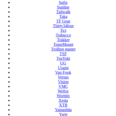
Sufix
Sunline
Tailwalk
Taka
TF Gear
Thirty34four
Tict
Trabucco
Trakker
TransMount
Trolling master
TSF
TsuYoki
UG
Usami
Van Fook
Versus
Vision
VMC
Wefox
Wormix
Xesta
XTR
Yamashita
Yarie