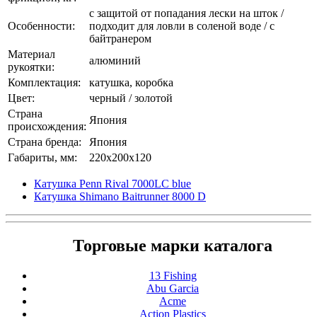
с защитой от попадания лески на шток /
Особенности:
подходит для ловли в соленой воде / с
байтранером
Материал
алюминий
рукоятки:
Комплектация:
катушка, коробка
Цвет:
черный / золотой
Страна
Япония
происхождения:
Страна бренда:
Япония
Габариты, мм:
220x200x120
Катушка Penn Rival 7000LC blue
Катушка Shimano Baitrunner 8000 D
Торговые марки каталога
13 Fishing
Abu Garcia
Acme
Action Plastics