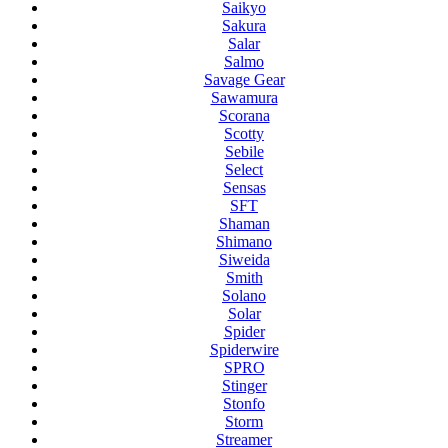
Saikyo
Sakura
Salar
Salmo
Savage Gear
Sawamura
Scorana
Scotty
Sebile
Select
Sensas
SFT
Shaman
Shimano
Siweida
Smith
Solano
Solar
Spider
Spiderwire
SPRO
Stinger
Stonfo
Storm
Streamer