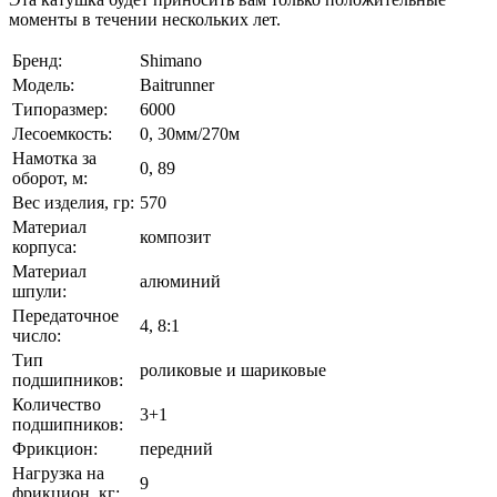
моменты в течении нескольких лет.
Бренд:
Shimano
Модель:
Baitrunner
Типоразмер:
6000
Лесоемкость:
0, 30мм/270м
Намотка за
0, 89
оборот, м:
Вес изделия, гр:
570
Материал
композит
корпуса:
Материал
алюминий
шпули:
Передаточное
4, 8:1
число:
Тип
роликовые и шариковые
подшипников:
Количество
3+1
подшипников:
Фрикцион:
передний
Нагрузка на
9
фрикцион, кг: