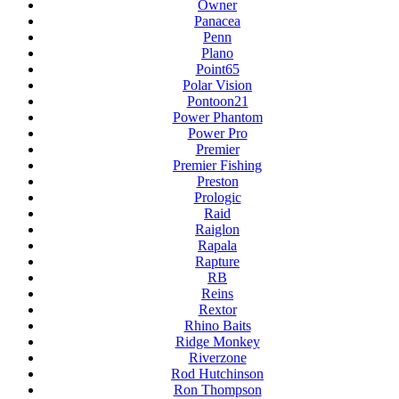
Owner
Panacea
Penn
Plano
Point65
Polar Vision
Pontoon21
Power Phantom
Power Pro
Premier
Premier Fishing
Preston
Prologic
Raid
Raiglon
Rapala
Rapture
RB
Reins
Rextor
Rhino Baits
Ridge Monkey
Riverzone
Rod Hutchinson
Ron Thompson