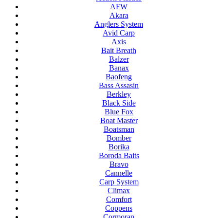
AFW
Akara
Anglers System
Avid Carp
Axis
Bait Breath
Balzer
Banax
Baofeng
Bass Assasin
Berkley
Black Side
Blue Fox
Boat Master
Boatsman
Bomber
Borika
Boroda Baits
Bravo
Cannelle
Carp System
Climax
Comfort
Coppens
Cormoran