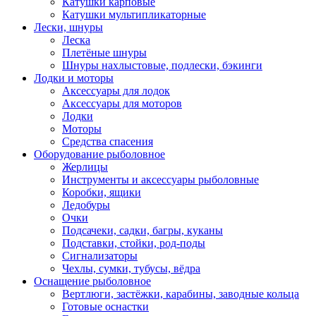
Катушки карповые
Катушки мультипликаторные
Лески, шнуры
Леска
Плетёные шнуры
Шнуры нахлыстовые, подлески, бэкинги
Лодки и моторы
Аксессуары для лодок
Аксессуары для моторов
Лодки
Моторы
Средства спасения
Оборудование рыболовное
Жерлицы
Инструменты и аксессуары рыболовные
Коробки, ящики
Ледобуры
Очки
Подсачеки, садки, багры, куканы
Подставки, стойки, род-поды
Сигнализаторы
Чехлы, сумки, тубусы, вёдра
Оснащение рыболовное
Вертлюги, застёжки, карабины, заводные кольца
Готовые оснастки