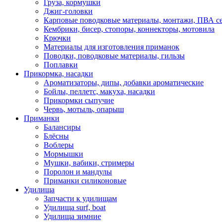
Груза, кормушки
Джиг-головки
Карповые поводковые материалы, монтажи, ПВА се
Кембрики, бисер, стопоры, коннекторы, мотовила
Крючки
Материалы для изготовления приманок
Поводки, поводковые материалы, гильзы
Поплавки
Прикормка, насадки
Ароматизаторы, дипы, добавки ароматические
Бойлы, пеллетс, макуха, насадки
Прикормки сыпучие
Червь, мотыль, опарыш
Приманки
Балансиры
Блёсны
Воблеры
Мормышки
Мушки, вабики, стримеры
Поролон и мандулы
Приманки силиконовые
Удилища
Запчасти к удилищам
Удилища surf, boat
Удилища зимние