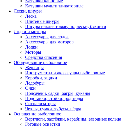
Катушки карповые
Катушки мультипликаторные
Лески, шнуры
Леска
Плетёные шнуры
Шнуры нахлыстовые, подлески, бэкинги
Лодки и моторы
Аксессуары для лодок
Аксессуары для моторов
Лодки
Моторы
Средства спасения
Оборудование рыболовное
Жерлицы
Инструменты и аксессуары рыболовные
Коробки, ящики
Ледобуры
Очки
Подсачеки, садки, багры, куканы
Подставки, стойки, род-поды
Сигнализаторы
Чехлы, сумки, тубусы, вёдра
Оснащение рыболовное
Вертлюги, застёжки, карабины, заводные кольца
Готовые оснастки