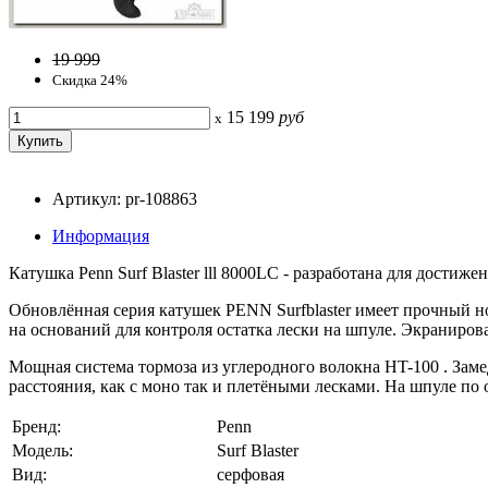
19 999
Скидка 24%
15 199
руб
x
Артикул: pr-108863
Информация
Катушка Penn Surf Blaster lll 8000LC - разработана для дост
Обновлённая серия катушек PENN Surfblaster имеет прочный 
на оснований для контроля остатка лески на шпуле. Экранир
Мощная система тормоза из углеродного волокна HT-100 . Заме
расстояния, как с моно так и плетёными лесками. На шпуле по
Бренд:
Penn
Модель:
Surf Blaster
Вид:
серфовая